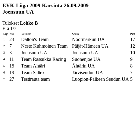
EVK-Liiga 2009 Karsinta 26.09.2009
Joensuun UA
Tulokset
Lohko B
Erä 1/7
Sija
Nro
Joukkue
Seura
Pist
23
Dalton's Team
Noormarkun UA
17
1
7
Neste Kuhmoinen Team
Päijät-Hämeen UA
12
2
3
Joensuun UA
Joensuun UA
10
3
11
Team Rassukka Racing
Suonenjoe UA
9
4
15
Team Ähtäri
Ähtärin UA
8
5
19
Team Saltex
Järviseudun UA
7
6
27
Testirauta team
Luopion-Pälkeen Seudun UA
5
7