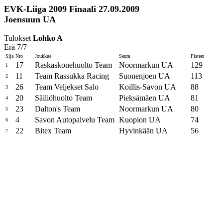
EVK-Liiga 2009 Finaali 27.09.2009
Joensuun UA
Tulokset
Lohko A
Erä 7/7
Sija
Nro
Joukkue
Seura
Pisteet
17
Raskaskonehuolto Team
Noormarkun UA
129
1
11
Team Rassukka Racing
Suonenjoen UA
113
2
26
Team Veljekset Salo
Koillis-Savon UA
88
3
20
Säiliöhuolto Team
Pieksämäen UA
81
4
23
Dalton's Team
Noormarkun UA
80
5
4
Savon Autopalvelu Team
Kuopion UA
74
6
22
Bitex Team
Hyvinkään UA
56
7