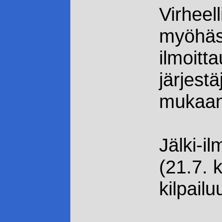
Virheell
myöhäs
ilmoitt
järjest
mukaa
Jälki-i
(21.7. 
kilpailu