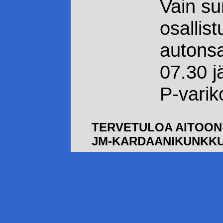
Vain su
osallis
autonsa
07.30 j
P-variko
TERVETULOA AITOON
JM-KARDAANIKUNKK