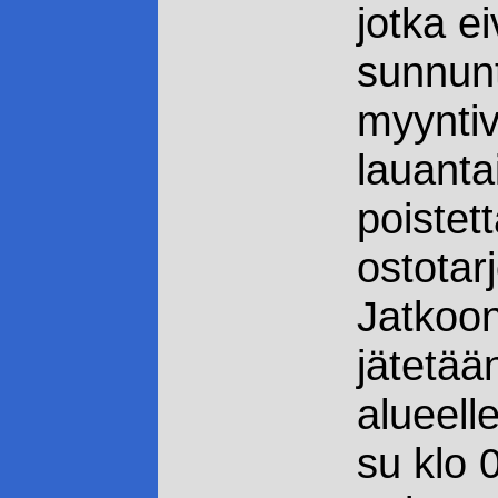
jotka ei
sunnunt
myyntiv
lauanta
poistet
ostotar
Jatkoon
jätetää
alueell
su klo 