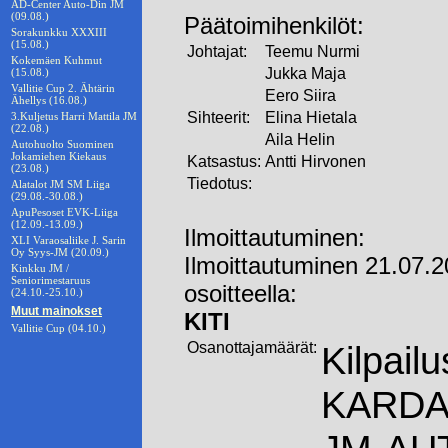
AD-Center Auto-Din JM
(09.08.)
Päätoimihenkilöt:
Sorakunkku XXXIII
(15.08.)
Johtajat:
Teemu Nurmi
Kokemäen Kuhmut
Jukka Maja
(15.08.)
Vallitie Cup 2. Ähtärin
Eero Siira
Ähellys (16.08.)
Sihteerit:
Elina Hietala
3.Kuljetus Harri Mattila JM
(22.08.)
Aila Helin
Autohuolto Suominen
Jokamiehen Kiekaus
Katsastus:
Antti Hirvonen
(23.08.)
Tiedotus:
Alatalot JM SM Liiga
(29.08.-30.08.)
ApuPesoset EVK-Liiga
(12.09.-13.09.)
Ilmoittautuminen:
XLI Varaosaliike J. Sarin
Oy Syys-JM (20.09.)
Ilmoittautuminen 21.07.
Kinkku JM /
Seniorimestaruus
osoitteella:
(24.10.-25.10.)
Muut mainokset
KITI
Vallitie Cup (04.10.)
Osanottajamäärät:
Kilpail
KARDA