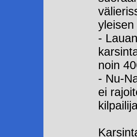
välieri
yleisen 
- Lauan
karsint
noin 400
- Nu-Na
ei rajoi
kilpailij
Karsint