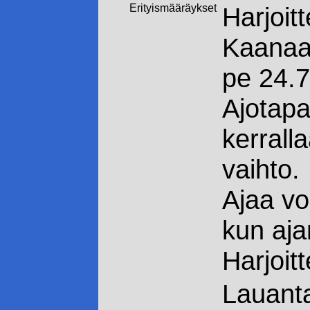
Erityismääräykset
Harjoit
Kaanaa
pe 24.7
Ajotapa
kerralla
vaihto.
Ajaa vo
kun ajan
Harjoit
Lauanta