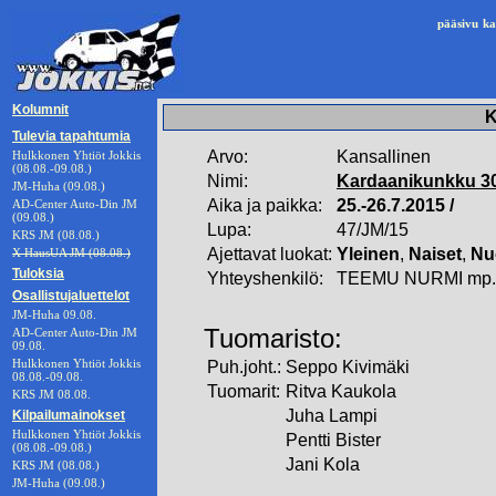
pääsivu
ka
Kolumnit
K
Tulevia tapahtumia
Arvo:
Kansallinen
Hulkkonen Yhtiöt Jokkis
(08.08.-09.08.)
Nimi:
Kardaanikunkku 3
JM-Huha (09.08.)
Aika ja paikka:
25.-26.7.2015 /
AD-Center Auto-Din JM
(09.08.)
Lupa:
47/JM/15
KRS JM (08.08.)
Ajettavat luokat:
Yleinen
,
Naiset
,
Nu
X HausUA JM (08.08.)
Tuloksia
Yhteyshenkilö:
TEEMU NURMI mp.0
Osallistujaluettelot
JM-Huha 09.08.
Tuomaristo:
AD-Center Auto-Din JM
09.08.
Hulkkonen Yhtiöt Jokkis
Puh.joht.:
Seppo Kivimäki
08.08.-09.08.
Tuomarit:
Ritva Kaukola
KRS JM 08.08.
Juha Lampi
Kilpailumainokset
Hulkkonen Yhtiöt Jokkis
Pentti Bister
(08.08.-09.08.)
Jani Kola
KRS JM (08.08.)
JM-Huha (09.08.)