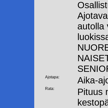
Osallis
Ajotava
autolla 
luokiss
NUORE
NAISET
SENIO
Ajotapa:
Aika-aj
Rata:
Pituus 
kestopä