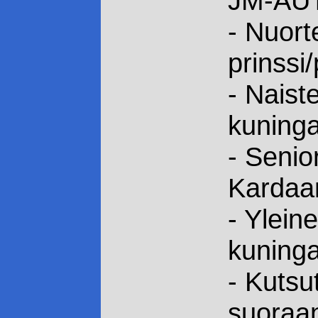
JM-AU
- Nuort
prinssi
- Naist
kuninga
- Senio
Kardaan
- Ylein
kuninga
- Kutsu
suoraan