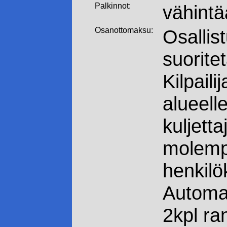
Palkinnot:
vähintää
Osanottomaksu:
Osalli
suorite
Kilpaili
alueell
kuljetta
molemp
henkilö
Automaa
2kpl ra