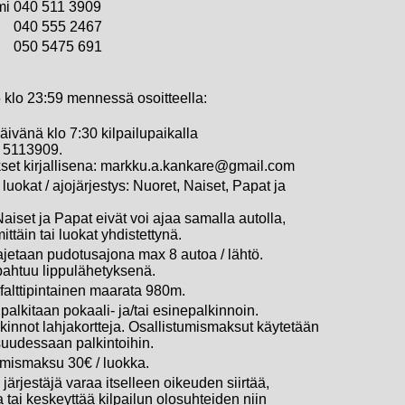
mi
040 511 3909
040 555 2467
050 5475 691
 klo 23:59 mennessä osoitteella:
äivänä klo 7:30 kilpailupaikalla
 5113909.
set kirjallisena: markku.a.kankare@gmail.com
 luokat / ajojärjestys: Nuoret, Naiset, Papat ja
aiset ja Papat eivät voi ajaa samalla autolla,
mittäin tai luokat yhdistettynä.
 ajetaan pudotusajona max 8 autoa / lähtö.
pahtuu lippulähetyksenä.
sfalttipintainen maarata 980m.
t palkitaan pokaali- ja/tai esinepalkinnoin.
kinnot lahjakortteja. Osallistumismaksut käytetään
uudessaan palkintoihin.
umismaksu 30€ / luokka.
 järjestäjä varaa itselleen oikeuden siirtää,
 tai keskeyttää kilpailun olosuhteiden niin