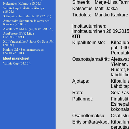
Sihteerit:
Merja-Liisa Tam
Kokemäen Kuhmut (15.08.)
Katsastus:
Matti Jakka
Vallitie Cup 2. Ähtärin Ähellys
(16.08.)
Tiedotus:
Markku Kankare
3.Kuljetus Harri Mattila JM (22.08.)
Autohuolto Suominen Jokamiehen
Kiekaus (23.08.)
Ilmoittautuminen:
Alatalot JM SM Liiga (29.08.-30.08.)
Ilmoittautuminen 28.09.2015
ApuPesoset EVK-Liiga
KITI
(12.09.-13.09.)
XLI Varaosaliike J. Sarin Oy Syys-JM
Kilpailutoimisto:
Kilpailup
(20.09.)
puh. 040
Kinkku JM / Seniorimestaruus
Peruutuk
(24.10.-25.10.)
Muut mainokset
Osanottajamäärät:
Ajettavat
Vallitie Cup (04.10.)
Yleinen.
Nuoret, N
lähdöt li
Ajotapa:
Kilpailu
Lähtö ta
Rata:
Sora / a
Palkinnot:
Finalisti
Esinepal
kokonais
Osanottomaksu:
Osallist
Erityismääräykset
Kilpailun
peruuttaa