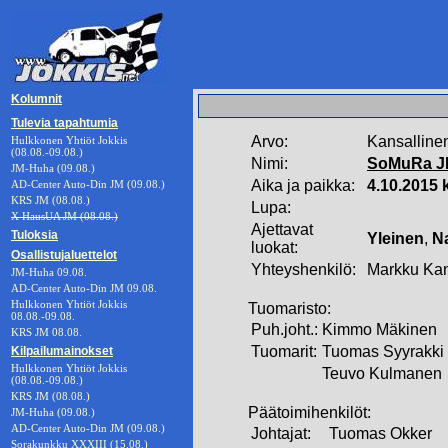
Kolumnit
Tulevia tapahtumia
Arvo:
Kansalline
Hulkkonen Yhtiöt Jokkis
(08.08.-09.08.)
Nimi:
SoMuRa J
JM-Huha (09.08.)
Aika ja paikka:
4.10.2015 
AD-Center Auto-Din JM (09.08.)
KRS JM (08.08.)
Lupa:
X HausUA JM (08.08.)
Ajettavat
Tuloksia
Yleinen
,
Na
luokat:
Osallistujaluettelot
Yhteyshenkilö:
Markku Kan
JM-Huha 09.08.
AD-Center Auto-Din JM 09.08.
Hulkkonen Yhtiöt Jokkis
Tuomaristo:
08.08.-09.08.
Puh.joht.:
Kimmo Mäkinen
KRS JM 08.08.
Tuomarit:
Tuomas Syyrakki
Kilpailumainokset
Hulkkonen Yhtiöt Jokkis
Teuvo Kulmanen
(08.08.-09.08.)
KRS JM (08.08.)
Päätoimihenkilöt:
JM-Huha (09.08.)
AD-Center Auto-Din JM (09.08.)
Johtajat:
Tuomas Okker
Sorakunkku XXXIII (15.08.)