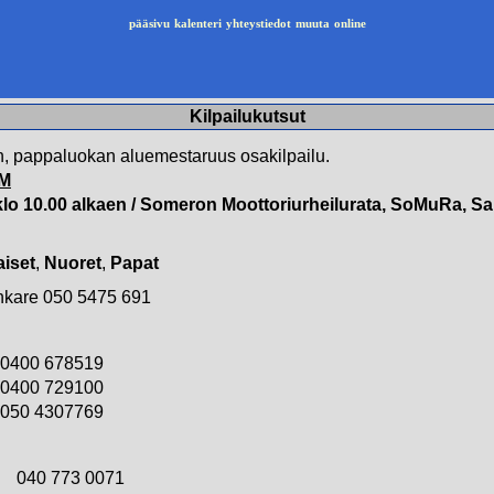
pääsivu
kalenteri
yhteystiedot
muuta
online
Kilpailukutsut
n, pappaluokan aluemestaruus osakilpailu.
M
klo 10.00 alkaen / Someron Moottoriurheilurata, SoMuRa, Sa
iset
,
Nuoret
,
Papat
kare 050 5475 691
0400 678519
0400 729100
050 4307769
040 773 0071