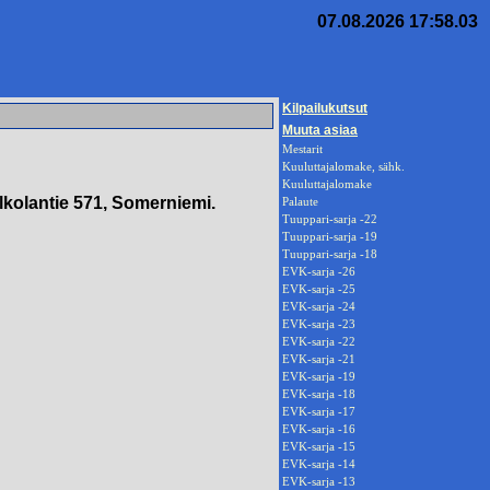
07.08.2026 17:58.03
Kilpailukutsut
Muuta asiaa
Mestarit
Kuuluttajalomake, sähk.
Kuuluttajalomake
lkolantie 571, Somerniemi.
Palaute
Tuuppari-sarja -22
Tuuppari-sarja -19
Tuuppari-sarja -18
EVK-sarja -26
EVK-sarja -25
EVK-sarja -24
EVK-sarja -23
EVK-sarja -22
EVK-sarja -21
EVK-sarja -19
EVK-sarja -18
EVK-sarja -17
EVK-sarja -16
EVK-sarja -15
EVK-sarja -14
EVK-sarja -13