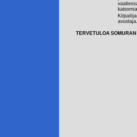
vaatiessa
katsomia
Kilpailij
avustaja
TERVETULOA SOMURAN 