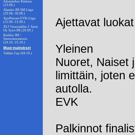
Jokamiehen Kiekaus
(23.08.)
Alatalot JM SM Liiga
(29.08.-30.08.)
Ajettavat luokat 
ApuPesoset EVK-Liiga
(12.09.-13.09.)
XLI Varaosaliike J. Sarin
Oy Syys-JM (20.09.)
Kinkku JM /
Seniorimestaruus
(24.10.-25.10.)
Yleinen
Muut mainokset
Vallitie Cup (04.10.)
Nuoret, Naiset 
limittäin, joten 
autolla.
EVK
Palkinnot finalis