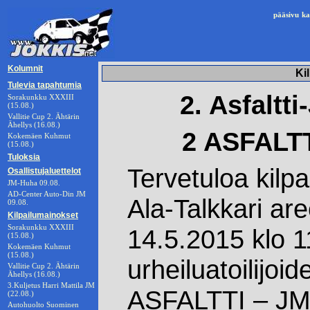
pääsivu
ka
Kolumnit
Ki
Tulevia tapahtumia
2. Asfaltti
Sorakunkku XXXIII
(15.08.)
Vallitie Cup 2. Ähtärin
Ähellys (16.08.)
2 ASFALTT
Kokemäen Kuhmut
(15.08.)
Tuloksia
Tervetuloa kilp
Osallistujaluettelot
JM-Huha 09.08.
AD-Center Auto-Din JM
Ala-Talkkari ar
09.08.
Kilpailumainokset
Sorakunkku XXXIII
14.5.2015 klo 
(15.08.)
Kokemäen Kuhmut
(15.08.)
urheiluatoilijoi
Vallitie Cup 2. Ähtärin
Ähellys (16.08.)
3.Kuljetus Harri Mattila JM
ASFALTTI – JM 
(22.08.)
Autohuolto Suominen