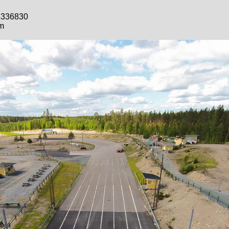
-5336830
m