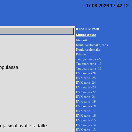
07.08.2026 17:42.12
Kilpailukutsut
Muuta asiaa
Mestarit
Kuuluttajalomake, sähk.
Kuuluttajalomake
Palaute
Tuuppari-sarja -22
Tuuppari-sarja -19
ppulassa.
Tuuppari-sarja -18
EVK-sarja -26
EVK-sarja -25
EVK-sarja -24
EVK-sarja -23
EVK-sarja -22
EVK-sarja -21
EVK-sarja -19
EVK-sarja -18
EVK-sarja -17
EVK-sarja -16
EVK-sarja -15
ja sisältävälle radalle
EVK-sarja -14
EVK-sarja -13