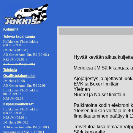
Kolumnit
Tulevia tapahtumia
Hulkkonen Yhtiöt Jokkis
(08.08.-09.08.)
JM-Huha (09.08.)
AD-Center Auto-Din JM (09.08.)
Hyvää kevään alkua kuljettajill
KRS JM (08.08.)
X HausUA JM (08.08.)
Merioksa JM Särkikangas, aj
Tuloksia
Osallistujaluettelot
Ajojärjestys ja ajettavat luok
JM-Huha 09.08.
EVK ja Boxer limittäin
AD-Center Auto-Din JM 09.08.
Yleinen
Hulkkonen Yhtiöt Jokkis
08.08.-09.08.
Nuoret ja Naiset limittäin
KRS JM 08.08.
Kilpailumainokset
Palkintoina kodin elektroniik
Hulkkonen Yhtiöt Jokkis
Yleisen luokan voittajalle 400
(08.08.-09.08.)
Ilmoittautuminen päättyy ti 1
KRS JM (08.08.)
JM-Huha (09.08.)
Tervetuloa kisailemaan Vilp
AD-Center Auto-Din JM (09.08.)
Särkikankaalle.
Sorakunkku XXXIII (15.08.)