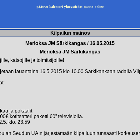
pääsivu
kalenteri
yhteystiedot
muuta
online
Kilpailun mainos
Merioksa JM Särkikangas / 16.05.2015
Merioksa JM Särkikangas
e, katsojille ja toimitsijoille!
etaan lauantaina 16.5.2015 klo 10.00 Särkikankaan radalla Vil
at:
kaa ja pokaalit
0€ kotiteatteri paketti 60” televisiolla.
2.5. klo. 23.59
pulan Seudun UA:n järjestämään kilpailuun runsaasti korkeusero