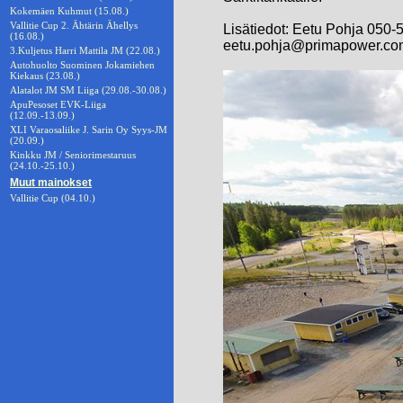
Kokemäen Kuhmut (15.08.)
Vallitie Cup 2. Ähtärin Ähellys
Lisätiedot: Eetu Pohja 050
(16.08.)
eetu.pohja@primapower.co
3.Kuljetus Harri Mattila JM (22.08.)
Autohuolto Suominen Jokamiehen
Kiekaus (23.08.)
Alatalot JM SM Liiga (29.08.-30.08.)
ApuPesoset EVK-Liiga
(12.09.-13.09.)
XLI Varaosaliike J. Sarin Oy Syys-JM
(20.09.)
Kinkku JM / Seniorimestaruus
(24.10.-25.10.)
Muut mainokset
Vallitie Cup (04.10.)