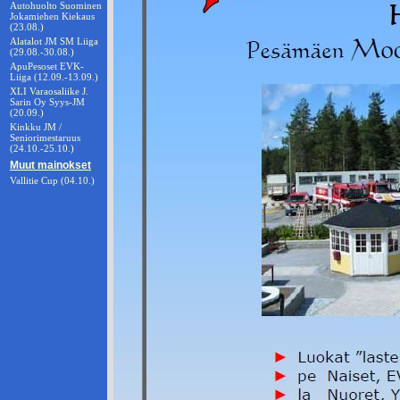
Autohuolto Suominen
Jokamiehen Kiekaus
(23.08.)
Alatalot JM SM Liiga
(29.08.-30.08.)
ApuPesoset EVK-
Liiga (12.09.-13.09.)
XLI Varaosaliike J.
Sarin Oy Syys-JM
(20.09.)
Kinkku JM /
Seniorimestaruus
(24.10.-25.10.)
Muut mainokset
Vallitie Cup (04.10.)