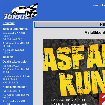
pääsivu
ka
Kolumnit
Ki
Tulevia tapahtumia
Asfalttikunk
Sorakunkku XXXIII
(15.08.)
JM-Huha (09.08.)
AD-Center Auto-Din JM
(09.08.)
Kokemäen Kuhmut
(15.08.)
Tuloksia
Osallistujaluettelot
JM-Huha 09.08.
AD-Center Auto-Din JM
09.08.
Hulkkonen Yhtiöt Jokkis
08.08.-09.08.
KRS JM 08.08.
Kilpailumainokset
JM-Huha (09.08.)
AD-Center Auto-Din JM
(09.08.)
Sorakunkku XXXIII
(15.08.)