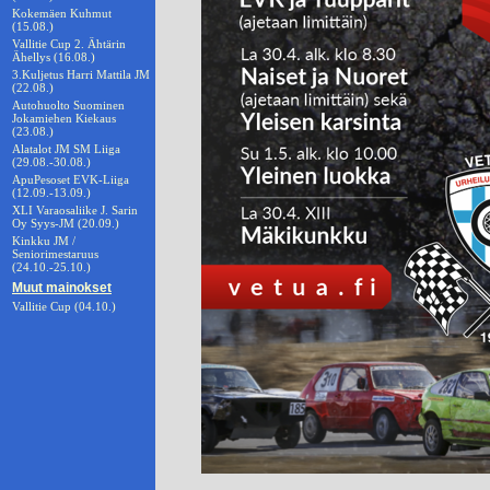
Kokemäen Kuhmut
(15.08.)
Vallitie Cup 2. Ähtärin
Ähellys (16.08.)
3.Kuljetus Harri Mattila JM
(22.08.)
Autohuolto Suominen
Jokamiehen Kiekaus
(23.08.)
Alatalot JM SM Liiga
(29.08.-30.08.)
ApuPesoset EVK-Liiga
(12.09.-13.09.)
XLI Varaosaliike J. Sarin
Oy Syys-JM (20.09.)
Kinkku JM /
Seniorimestaruus
(24.10.-25.10.)
Muut mainokset
Vallitie Cup (04.10.)