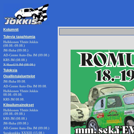
Kolumnit
Tulevia tapahtumia
Hulkkonen Yhtiöt Jokkis
(08.08.-09.08.)
JM-Huha (09.08.)
AD-Center Auto-Din JM (09.08.)
KRS JM (08.08.)
X HausUA JM (08.08.)
Tuloksia
Osallistujaluettelot
JM-Huha 09.08.
AD-Center Auto-Din JM 09.08.
Hulkkonen Yhtiöt Jokkis
08.08.-09.08.
KRS JM 08.08.
Kilpailumainokset
Hulkkonen Yhtiöt Jokkis
(08.08.-09.08.)
KRS JM (08.08.)
JM-Huha (09.08.)
AD-Center Auto-Din JM (09.08.)
Sorakunkku XXXIII (15.08.)