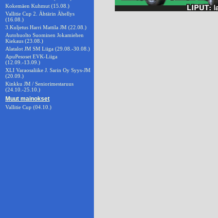
Kokemäen Kuhmut (15.08.)
Vallitie Cup 2. Ähtärin Ähellys
(16.08.)
3.Kuljetus Harri Mattila JM (22.08.)
Autohuolto Suominen Jokamiehen
Kiekaus (23.08.)
Alatalot JM SM Liiga (29.08.-30.08.)
ApuPesoset EVK-Liiga
(12.09.-13.09.)
XLI Varaosaliike J. Sarin Oy Syys-JM
(20.09.)
Kinkku JM / Seniorimestaruus
(24.10.-25.10.)
Muut mainokset
Vallitie Cup (04.10.)