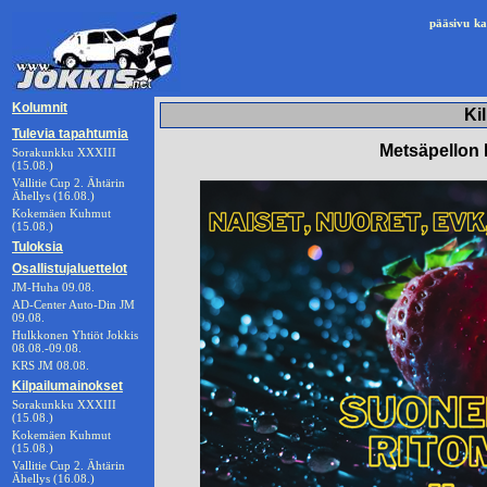
pääsivu
ka
Kolumnit
Ki
Tulevia tapahtumia
Metsäpellon 
Sorakunkku XXXIII
(15.08.)
Vallitie Cup 2. Ähtärin
Ähellys (16.08.)
Kokemäen Kuhmut
(15.08.)
Tuloksia
Osallistujaluettelot
JM-Huha 09.08.
AD-Center Auto-Din JM
09.08.
Hulkkonen Yhtiöt Jokkis
08.08.-09.08.
KRS JM 08.08.
Kilpailumainokset
Sorakunkku XXXIII
(15.08.)
Kokemäen Kuhmut
(15.08.)
Vallitie Cup 2. Ähtärin
Ähellys (16.08.)