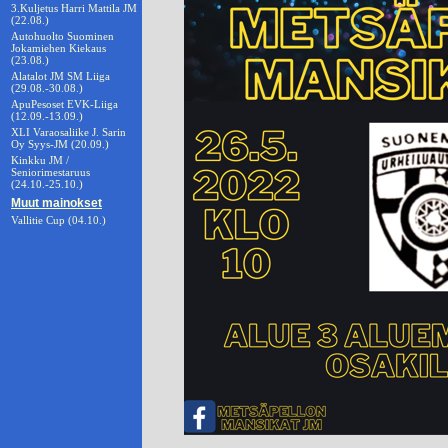
3.Kuljetus Harri Mattila JM
(22.08.)
Autohuolto Suominen
Jokamiehen Kiekaus
(23.08.)
Alatalot JM SM Liiga
(29.08.-30.08.)
ApuPesoset EVK-Liiga
(12.09.-13.09.)
XLI Varaosaliike J. Sarin
Oy Syys-JM (20.09.)
Kinkku JM /
Seniorimestaruus
(24.10.-25.10.)
Muut mainokset
Vallitie Cup (04.10.)