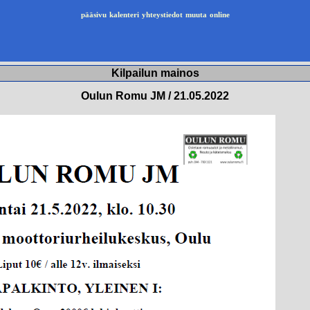
pääsivu
kalenteri
yhteystiedot
muuta
online
Kilpailun mainos
Oulun Romu JM / 21.05.2022