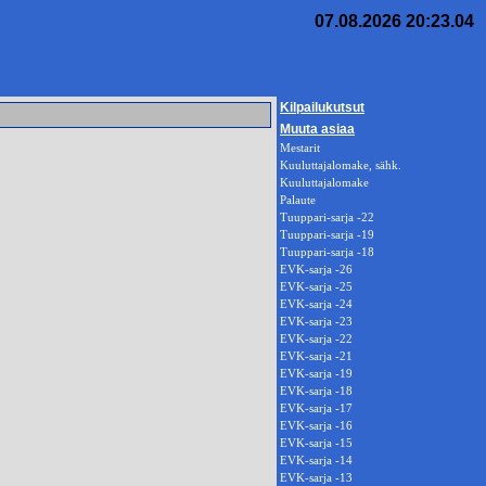
07.08.2026 20:23.04
Kilpailukutsut
Muuta asiaa
Mestarit
Kuuluttajalomake, sähk.
Kuuluttajalomake
Palaute
Tuuppari-sarja -22
Tuuppari-sarja -19
Tuuppari-sarja -18
EVK-sarja -26
EVK-sarja -25
EVK-sarja -24
EVK-sarja -23
EVK-sarja -22
EVK-sarja -21
EVK-sarja -19
EVK-sarja -18
EVK-sarja -17
EVK-sarja -16
EVK-sarja -15
EVK-sarja -14
EVK-sarja -13