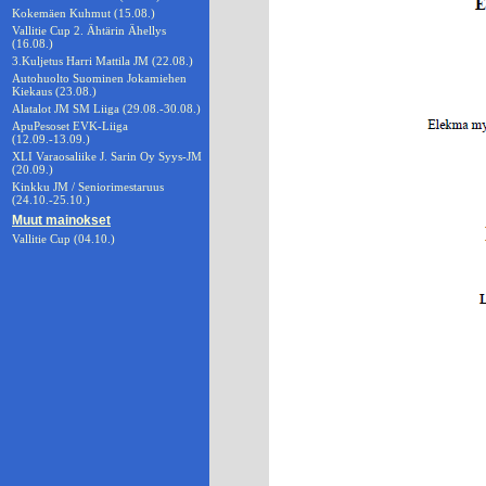
Kokemäen Kuhmut (15.08.)
Vallitie Cup 2. Ähtärin Ähellys
(16.08.)
3.Kuljetus Harri Mattila JM (22.08.)
Autohuolto Suominen Jokamiehen
Kiekaus (23.08.)
Alatalot JM SM Liiga (29.08.-30.08.)
ApuPesoset EVK-Liiga
(12.09.-13.09.)
XLI Varaosaliike J. Sarin Oy Syys-JM
(20.09.)
Kinkku JM / Seniorimestaruus
(24.10.-25.10.)
Muut mainokset
Vallitie Cup (04.10.)