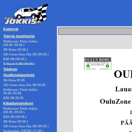
Kolumnit
Tulevia tapahtumia
Hulkkonen Yhtiöt Jokkis
(08.08.-09.08.)
JM-Huha (09.08.)
AD-Center Auto-Din JM (09.08.)
KRS JM (08.08.)
X HausUA JM (08.08.)
Tuloksia
Osallistujaluettelot
JM-Huha 09.08.
AD-Center Auto-Din JM 09.08.
Hulkkonen Yhtiöt Jokkis
08.08.-09.08.
KRS JM 08.08.
Kilpailumainokset
Hulkkonen Yhtiöt Jokkis
(08.08.-09.08.)
KRS JM (08.08.)
JM-Huha (09.08.)
AD-Center Auto-Din JM (09.08.)
Sorakunkku XXXIII (15.08.)