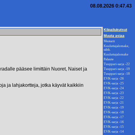
08.08.2026 0:47.43
Kilpailukutsut
Muuta asiaa
Mestarit
Kuuluttajalomake,
sähk.
Kuuluttajalomake
Palaute
Tuuppari-sarja -22
 radalle pääsee limittäin Nuoret, Naiset ja
Tuuppari-sarja -19
Tuuppari-sarja -18
EVK-sarja -26
EVK-sarja -25
a ja lahjakortteja, jotka käyvät kaikkiin
EVK-sarja -24
EVK-sarja -23
EVK-sarja -22
EVK-sarja -21
EVK-sarja -19
EVK-sarja -18
EVK-sarja -17
EVK-sarja -16
EVK-sarja -15
EVK-sarja -14