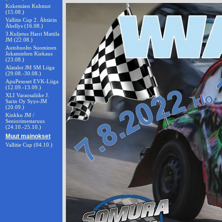
Kokemäen Kuhmut
(15.08.)
Vallitie Cup 2. Ähtärin
Ähellys (16.08.)
3.Kuljetus Harri Mattila
JM (22.08.)
Autohuolto Suominen
Jokamiehen Kiekaus
(23.08.)
Alatalot JM SM Liiga
(29.08.-30.08.)
ApuPesoset EVK-Liiga
(12.09.-13.09.)
XLI Varaosaliike J.
Sarin Oy Syys-JM
(20.09.)
Kinkku JM /
Seniorimestaruus
(24.10.-25.10.)
Muut mainokset
Vallitie Cup (04.10.)