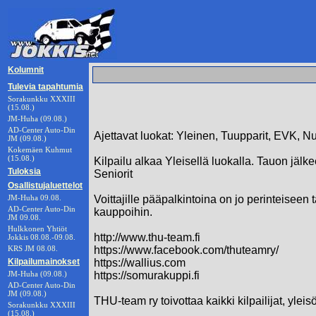
Kolumnit
Tulevia tapahtumia
Sorakunkku XXXIII
(15.08.)
JM-Huha (09.08.)
AD-Center Auto-Din
Ajettavat luokat: Yleinen, Tuupparit, EVK, Nu
JM (09.08.)
Kokemäen Kuhmut
(15.08.)
Kilpailu alkaa Yleisellä luokalla. Tauon jälk
Tuloksia
Seniorit
Osallistujaluettelot
JM-Huha 09.08.
Voittajille pääpalkintoina on jo perinteiseen 
AD-Center Auto-Din
kauppoihin.
JM 09.08.
Hulkkonen Yhtiöt
http://www.thu-team.fi
Jokkis 08.08.-09.08.
KRS JM 08.08.
https://www.facebook.com/thuteamry/
Kilpailumainokset
https://wallius.com
JM-Huha (09.08.)
https://somurakuppi.fi
AD-Center Auto-Din
JM (09.08.)
THU-team ry toivottaa kaikki kilpailijat, yleis
Sorakunkku XXXIII
(15.08.)