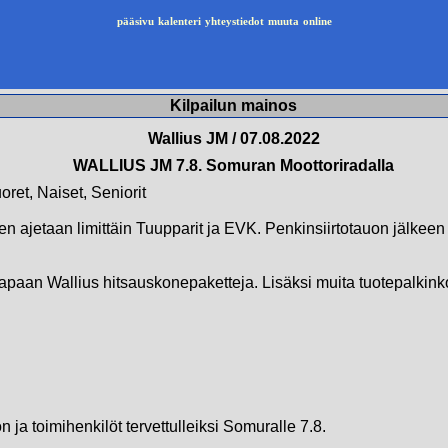
pääsivu
kalenteri
yhteystiedot
muuta
online
Kilpailun mainos
Wallius JM / 07.08.2022
WALLIUS JM 7.8. Somuran Moottoriradalla
oret, Naiset, Seniorit
een ajetaan limittäin Tuupparit ja EVK. Penkinsiirtotauon jälkeen
tapaan Wallius hitsauskonepaketteja. Lisäksi muita tuotepalkinkoj
ön ja toimihenkilöt tervettulleiksi Somuralle 7.8.