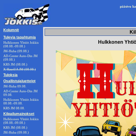
pääsivu
ka
Kolumnit
Ki
Tulevia tapahtumia
Hulkkonen Yhtiöt
Hulkkonen Yhtiöt Jokkis
(08.08.-09.08.)
JM-Huha (09.08.)
AD-Center Auto-Din JM
(09.08.)
KRS JM (08.08.)
X HausUA JM (08.08.)
Tuloksia
Osallistujaluettelot
JM-Huha 09.08.
AD-Center Auto-Din JM
09.08.
Hulkkonen Yhtiöt Jokkis
08.08.-09.08.
KRS JM 08.08.
Kilpailumainokset
Hulkkonen Yhtiöt Jokkis
(08.08.-09.08.)
KRS JM (08.08.)
JM-Huha (09.08.)