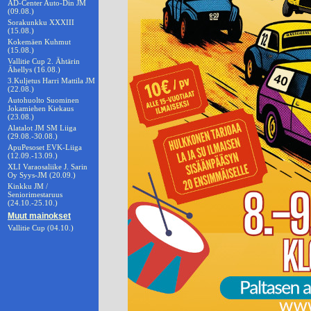
AD-Center Auto-Din JM
(09.08.)
Sorakunkku XXXIII
(15.08.)
Kokemäen Kuhmut
(15.08.)
Vallitie Cup 2. Ähtärin
Ähellys (16.08.)
3.Kuljetus Harri Mattila JM
(22.08.)
Autohuolto Suominen
Jokamiehen Kiekaus
(23.08.)
Alatalot JM SM Liiga
(29.08.-30.08.)
ApuPesoset EVK-Liiga
(12.09.-13.09.)
XLI Varaosaliike J. Sarin
Oy Syys-JM (20.09.)
Kinkku JM /
Seniorimestaruus
(24.10.-25.10.)
Muut mainokset
Vallitie Cup (04.10.)