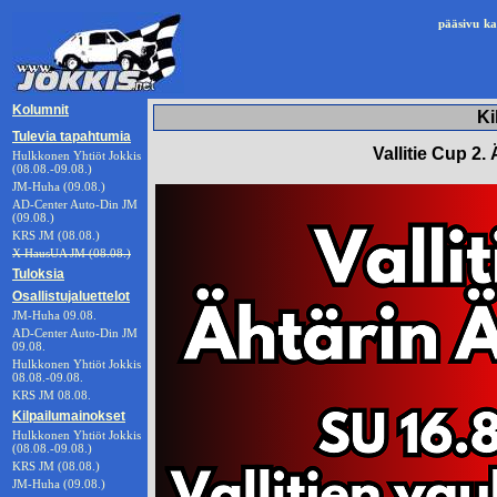
pääsivu
ka
Kolumnit
Ki
Tulevia tapahtumia
Vallitie Cup 2.
Hulkkonen Yhtiöt Jokkis
(08.08.-09.08.)
JM-Huha (09.08.)
AD-Center Auto-Din JM
(09.08.)
KRS JM (08.08.)
X HausUA JM (08.08.)
Tuloksia
Osallistujaluettelot
JM-Huha 09.08.
AD-Center Auto-Din JM
09.08.
Hulkkonen Yhtiöt Jokkis
08.08.-09.08.
KRS JM 08.08.
Kilpailumainokset
Hulkkonen Yhtiöt Jokkis
(08.08.-09.08.)
KRS JM (08.08.)
JM-Huha (09.08.)