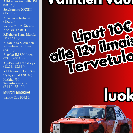
AD-Center Auto-Din JM
(09.08.)
Sorakunkku XXXIII
(15.08.)
Kokemäen Kuhmut
(15.08.)
Vallitie Cup 2. Ähtärin
Ähellys (16.08.)
3.Kuljetus Harri Mattila
JM (22.08.)
Autohuolto Suominen
Jokamiehen Kiekaus
(23.08.)
Alatalot JM SM Liiga
(29.08.-30.08.)
ApuPesoset EVK-Liiga
(12.09.-13.09.)
XLI Varaosaliike J. Sarin
Oy Syys-JM (20.09.)
Kinkku JM /
Seniorimestaruus
(24.10.-25.10.)
Muut mainokset
Vallitie Cup (04.10.)