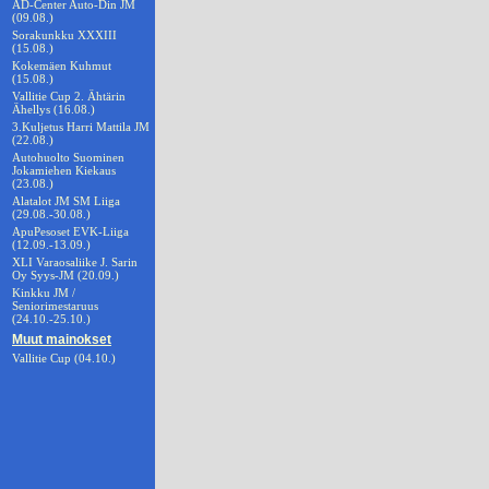
AD-Center Auto-Din JM
(09.08.)
Sorakunkku XXXIII
(15.08.)
Kokemäen Kuhmut
(15.08.)
Vallitie Cup 2. Ähtärin
Ähellys (16.08.)
3.Kuljetus Harri Mattila JM
(22.08.)
Autohuolto Suominen
Jokamiehen Kiekaus
(23.08.)
Alatalot JM SM Liiga
(29.08.-30.08.)
ApuPesoset EVK-Liiga
(12.09.-13.09.)
XLI Varaosaliike J. Sarin
Oy Syys-JM (20.09.)
Kinkku JM /
Seniorimestaruus
(24.10.-25.10.)
Muut mainokset
Vallitie Cup (04.10.)