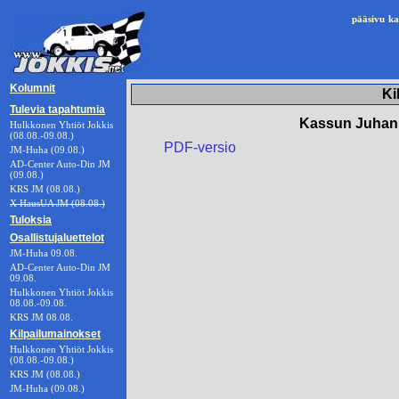
pääsivu
ka
Kolumnit
Ki
Tulevia tapahtumia
Kassun Juhann
Hulkkonen Yhtiöt Jokkis
(08.08.-09.08.)
PDF-versio
JM-Huha (09.08.)
AD-Center Auto-Din JM
(09.08.)
KRS JM (08.08.)
X HausUA JM (08.08.)
Tuloksia
Osallistujaluettelot
JM-Huha 09.08.
AD-Center Auto-Din JM
09.08.
Hulkkonen Yhtiöt Jokkis
08.08.-09.08.
KRS JM 08.08.
Kilpailumainokset
Hulkkonen Yhtiöt Jokkis
(08.08.-09.08.)
KRS JM (08.08.)
JM-Huha (09.08.)