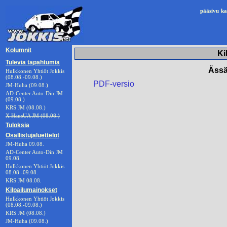
pääsivu
ka
Kolumnit
Ki
Tulevia tapahtumia
Ässä
Hulkkonen Yhtiöt Jokkis
(08.08.-09.08.)
PDF-versio
JM-Huha (09.08.)
AD-Center Auto-Din JM
(09.08.)
KRS JM (08.08.)
X HausUA JM (08.08.)
Tuloksia
Osallistujaluettelot
JM-Huha 09.08.
AD-Center Auto-Din JM
09.08.
Hulkkonen Yhtiöt Jokkis
08.08.-09.08.
KRS JM 08.08.
Kilpailumainokset
Hulkkonen Yhtiöt Jokkis
(08.08.-09.08.)
KRS JM (08.08.)
JM-Huha (09.08.)