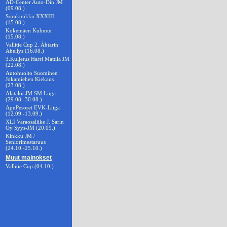
AD-Center Auto-Din JM
(09.08.)
Sorakunkku XXXIII
(15.08.)
Kokemäen Kuhmut
(15.08.)
Vallitie Cup 2. Ähtärin
Ähellys (16.08.)
3.Kuljetus Harri Mattila JM
(22.08.)
Autohuolto Suominen
Jokamiehen Kiekaus
(23.08.)
Alatalot JM SM Liiga
(29.08.-30.08.)
ApuPesoset EVK-Liiga
(12.09.-13.09.)
XLI Varaosaliike J. Sarin
Oy Syys-JM (20.09.)
Kinkku JM /
Seniorimestaruus
(24.10.-25.10.)
Muut mainokset
Vallitie Cup (04.10.)