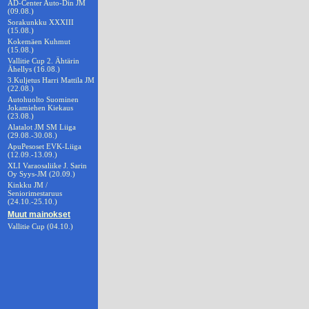
AD-Center Auto-Din JM
(09.08.)
Sorakunkku XXXIII
(15.08.)
Kokemäen Kuhmut
(15.08.)
Vallitie Cup 2. Ähtärin
Ähellys (16.08.)
3.Kuljetus Harri Mattila JM
(22.08.)
Autohuolto Suominen
Jokamiehen Kiekaus
(23.08.)
Alatalot JM SM Liiga
(29.08.-30.08.)
ApuPesoset EVK-Liiga
(12.09.-13.09.)
XLI Varaosaliike J. Sarin
Oy Syys-JM (20.09.)
Kinkku JM /
Seniorimestaruus
(24.10.-25.10.)
Muut mainokset
Vallitie Cup (04.10.)