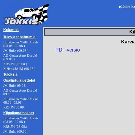
pääsivu
ka
Kolumnit
Ki
Tulevia tapahtumia
Karvia
Hulkkonen Yhtiöt Jokkis
(08.08.-09.08.)
PDF-versio
JM-Huha (09.08.)
AD-Center Auto-Din JM
(09.08.)
KRS JM (08.08.)
X HausUA JM (08.08.)
Tuloksia
Osallistujaluettelot
JM-Huha 09.08.
AD-Center Auto-Din JM
09.08.
Hulkkonen Yhtiöt Jokkis
08.08.-09.08.
KRS JM 08.08.
Kilpailumainokset
Hulkkonen Yhtiöt Jokkis
(08.08.-09.08.)
KRS JM (08.08.)
JM-Huha (09.08.)