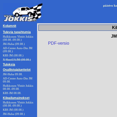
pääsivu
ka
Kolumnit
Ki
Tulevia tapahtumia
JM
Hulkkonen Yhtiöt Jokkis
(08.08.-09.08.)
PDF-versio
JM-Huha (09.08.)
AD-Center Auto-Din JM
(09.08.)
KRS JM (08.08.)
X HausUA JM (08.08.)
Tuloksia
Osallistujaluettelot
JM-Huha 09.08.
AD-Center Auto-Din JM
09.08.
Hulkkonen Yhtiöt Jokkis
08.08.-09.08.
KRS JM 08.08.
Kilpailumainokset
Hulkkonen Yhtiöt Jokkis
(08.08.-09.08.)
KRS JM (08.08.)
JM-Huha (09.08.)