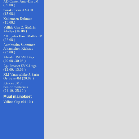
AD-Center Auto-Din JM
(09.08.)
Sorakunkku XXXIII
(15.08.)
Kokemäen Kuhmut
(15.08.)
Vallitie Cup 2. Ähtärin
Ähellys (16.08.)
3.Kuljetus Harri Mattila JM
(22.08.)
Autohuolto Suominen
Jokamiehen Kiekaus
(23.08.)
Alatalot JM SM Liiga
(29.08.-30.08.)
ApuPesoset EVK-Liiga
(12.09.-13.09.)
XLI Varaosaliike J. Sarin
Oy Syys-JM (20.09.)
Kinkku JM /
Seniorimestaruus
(24.10.-25.10.)
Muut mainokset
Vallitie Cup (04.10.)