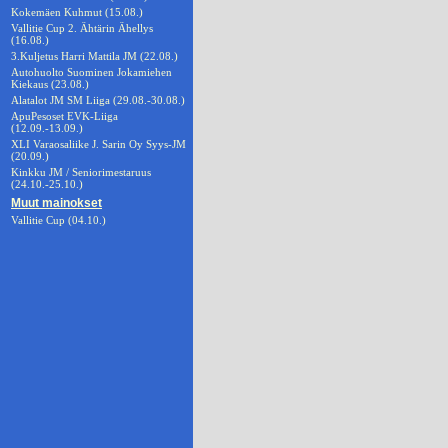
Kokemäen Kuhmut (15.08.)
Vallitie Cup 2. Ähtärin Ähellys
(16.08.)
3.Kuljetus Harri Mattila JM (22.08.)
Autohuolto Suominen Jokamiehen
Kiekaus (23.08.)
Alatalot JM SM Liiga (29.08.-30.08.)
ApuPesoset EVK-Liiga
(12.09.-13.09.)
XLI Varaosaliike J. Sarin Oy Syys-JM
(20.09.)
Kinkku JM / Seniorimestaruus
(24.10.-25.10.)
Muut mainokset
Vallitie Cup (04.10.)