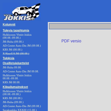
Kolumnit
Tulevia tapahtumia
Hulkkonen Yhtiöt Jokkis
(08.08.-09.08.)
PDF versio
JM-Huha (09.08.)
AD-Center Auto-Din JM (09.08.)
KRS JM (08.08.)
X HausUA JM (08.08.)
Tuloksia
Osallistujaluettelot
JM-Huha 09.08.
AD-Center Auto-Din JM 09.08.
Hulkkonen Yhtiöt Jokkis
08.08.-09.08.
KRS JM 08.08.
Kilpailumainokset
Hulkkonen Yhtiöt Jokkis
(08.08.-09.08.)
KRS JM (08.08.)
JM-Huha (09.08.)
AD-Center Auto-Din JM (09.08.)
Sorakunkku XXXIII (15.08.)