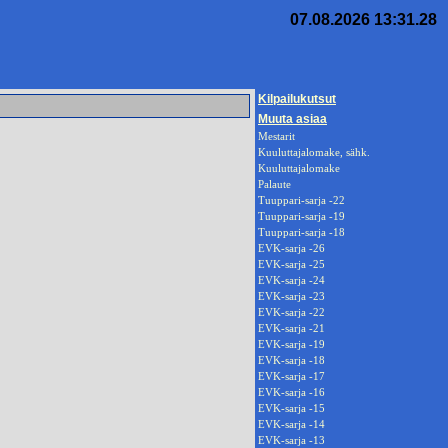
07.08.2026 13:31.28
Kilpailukutsut
Muuta asiaa
Mestarit
Kuuluttajalomake, sähk.
Kuuluttajalomake
Palaute
Tuuppari-sarja -22
Tuuppari-sarja -19
Tuuppari-sarja -18
EVK-sarja -26
EVK-sarja -25
EVK-sarja -24
EVK-sarja -23
EVK-sarja -22
EVK-sarja -21
EVK-sarja -19
EVK-sarja -18
EVK-sarja -17
EVK-sarja -16
EVK-sarja -15
EVK-sarja -14
EVK-sarja -13