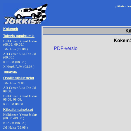
pääsivu
ka
Kolumnit
Ki
Tulevia tapahtumia
Kokemäe
Hulkkonen Yhtiöt Jokkis
(08.08.-09.08.)
PDF-versio
JM-Huha (09.08.)
AD-Center Auto-Din JM
(09.08.)
KRS JM (08.08.)
X HausUA JM (08.08.)
Tuloksia
Osallistujaluettelot
JM-Huha 09.08.
AD-Center Auto-Din JM
09.08.
Hulkkonen Yhtiöt Jokkis
08.08.-09.08.
KRS JM 08.08.
Kilpailumainokset
Hulkkonen Yhtiöt Jokkis
(08.08.-09.08.)
KRS JM (08.08.)
JM-Huha (09.08.)