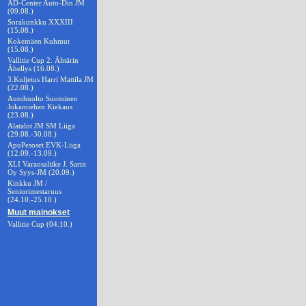
AD-Center Auto-Din JM
(09.08.)
Sorakunkku XXXIII
(15.08.)
Kokemäen Kuhmut
(15.08.)
Vallitie Cup 2. Ähtärin
Ähellys (16.08.)
3.Kuljetus Harri Mattila JM
(22.08.)
Autohuolto Suominen
Jokamiehen Kiekaus
(23.08.)
Alatalot JM SM Liiga
(29.08.-30.08.)
ApuPesoset EVK-Liiga
(12.09.-13.09.)
XLI Varaosaliike J. Sarin
Oy Syys-JM (20.09.)
Kinkku JM /
Seniorimestaruus
(24.10.-25.10.)
Muut mainokset
Vallitie Cup (04.10.)