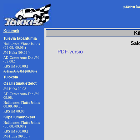
pääsivu
ka
Kolumnit
Ki
Tulevia tapahtumia
Salo
Hulkkonen Yhtiöt Jokkis
(08.08.-09.08.)
PDF-versio
JM-Huha (09.08.)
AD-Center Auto-Din JM
(09.08.)
KRS JM (08.08.)
X HausUA JM (08.08.)
Tuloksia
Osallistujaluettelot
JM-Huha 09.08.
AD-Center Auto-Din JM
09.08.
Hulkkonen Yhtiöt Jokkis
08.08.-09.08.
KRS JM 08.08.
Kilpailumainokset
Hulkkonen Yhtiöt Jokkis
(08.08.-09.08.)
KRS JM (08.08.)
JM-Huha (09.08.)