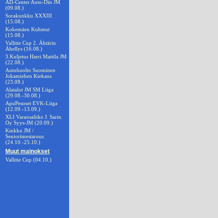
AD-Center Auto-Din JM
(09.08.)
Sorakunkku XXXIII
(15.08.)
Kokemäen Kuhmut
(15.08.)
Vallitie Cup 2. Ähtärin
Ähellys (16.08.)
3.Kuljetus Harri Mattila JM
(22.08.)
Autohuolto Suominen
Jokamiehen Kiekaus
(23.08.)
Alatalot JM SM Liiga
(29.08.-30.08.)
ApuPesoset EVK-Liiga
(12.09.-13.09.)
XLI Varaosaliike J. Sarin
Oy Syys-JM (20.09.)
Kinkku JM /
Seniorimestaruus
(24.10.-25.10.)
Muut mainokset
Vallitie Cup (04.10.)