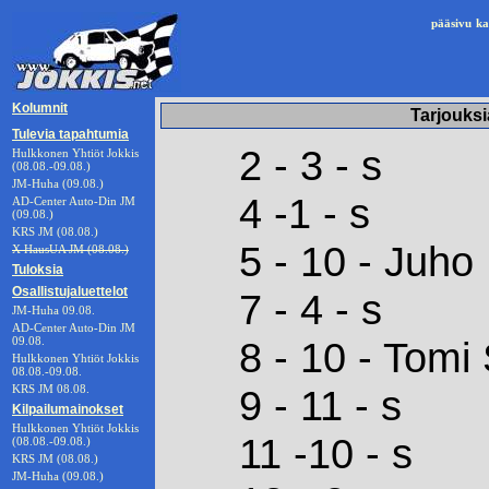
pääsivu
ka
Kolumnit
Tarjouksi
Tulevia tapahtumia
2 - 3 - s
Hulkkonen Yhtiöt Jokkis
(08.08.-09.08.)
JM-Huha (09.08.)
4 -1 - s
AD-Center Auto-Din JM
(09.08.)
KRS JM (08.08.)
5 - 10 - Juho
X HausUA JM (08.08.)
Tuloksia
Osallistujaluettelot
7 - 4 - s
JM-Huha 09.08.
AD-Center Auto-Din JM
09.08.
8 - 10 - Tomi
Hulkkonen Yhtiöt Jokkis
08.08.-09.08.
KRS JM 08.08.
9 - 11 - s
Kilpailumainokset
Hulkkonen Yhtiöt Jokkis
11 -10 - s
(08.08.-09.08.)
KRS JM (08.08.)
JM-Huha (09.08.)