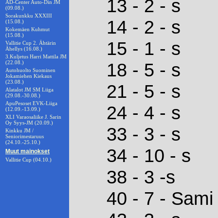
13 - 2 - s
AD-Center Auto-Din JM
(09.08.)
Sorakunkku XXXIII
14 - 2 - s
(15.08.)
Kokemäen Kuhmut
(15.08.)
15 - 1 - s
Vallitie Cup 2. Ähtärin
Ähellys (16.08.)
3.Kuljetus Harri Mattila JM
(22.08.)
18 - 5 - s
Autohuolto Suominen
Jokamiehen Kiekaus
(23.08.)
21 - 5 - s
Alatalot JM SM Liiga
(29.08.-30.08.)
ApuPesoset EVK-Liiga
24 - 4 - s
(12.09.-13.09.)
XLI Varaosaliike J. Sarin
Oy Syys-JM (20.09.)
33 - 3 - s
Kinkku JM /
Seniorimestaruus
(24.10.-25.10.)
34 - 10 - s
Muut mainokset
Vallitie Cup (04.10.)
38 - 3 -s
40 - 7 - Sami