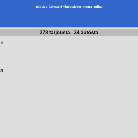
pääsivu
kalenteri
yhteystiedot
muuta
online
278 tarjousta - 34 autosta
en
ma