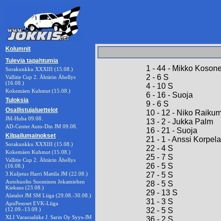
Kolumnit
Tulevia tapahtumia
1 - 44 - Mikko Koson
Sorakunkku XXXIII (15.08.)
2 - 6 S
Vallitie Cup 2. Ähtärin Ähellys
(16.08.)
4 - 10 S
Kokemäen Kuhmut (15.08.)
6 - 16 - Suoja
Tuloksia
9 - 6 S
Osallistujaluettelot
10 - 12 - Niko Raiku
JM-Huha 09.08.
13 - 2 - Jukka Palm
AD-Center Auto-Din JM 09.08.
16 - 21 - Suoja
Kilpailumainokset
21 - 1 - Anssi Korpela
Sorakunkku XXXIII (15.08.)
22 - 4 S
Kokemäen Kuhmut (15.08.)
25 - 7 S
Vallitie Cup 2. Ähtärin Ähellys
26 - 5 S
(16.08.)
3.Kuljetus Harri Mattila JM (22.08.)
27 - 5 S
Autohuolto Suominen Jokamiehen
28 - 5 S
Kiekaus (23.08.)
29 - 13 S
Alatalot JM SM Liiga (29.08.-30.08.)
31 - 3 S
ApuPesoset EVK-Liiga
(12.09.-13.09.)
32 - 5 S
XLI Varaosaliike J. Sarin Oy Syys-JM
36 - 2 S