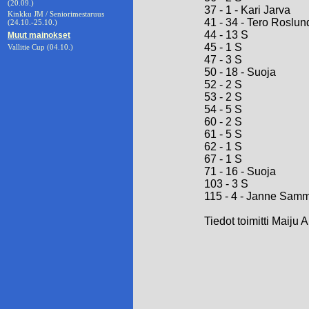
(20.09.)
37 - 1 - Kari Jarva
Kinkku JM / Seniorimestaruus
41 - 34 - Tero Roslun
(24.10.-25.10.)
44 - 13 S
Muut mainokset
45 - 1 S
Vallitie Cup (04.10.)
47 - 3 S
50 - 18 - Suoja
52 - 2 S
53 - 2 S
54 - 5 S
60 - 2 S
61 - 5 S
62 - 1 S
67 - 1 S
71 - 16 - Suoja
103 - 3 S
115 - 4 - Janne Samm
Tiedot toimitti Maiju 