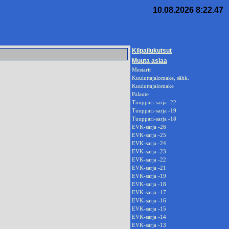
10.08.2026 8:22.47
Kilpailukutsut
Muuta asiaa
Mestarit
Kuuluttajalomake, sähk.
Kuuluttajalomake
Palaute
Tuuppari-sarja -22
Tuuppari-sarja -19
Tuuppari-sarja -18
EVK-sarja -26
EVK-sarja -25
EVK-sarja -24
EVK-sarja -23
EVK-sarja -22
EVK-sarja -21
EVK-sarja -19
EVK-sarja -18
EVK-sarja -17
EVK-sarja -16
EVK-sarja -15
EVK-sarja -14
EVK-sarja -13