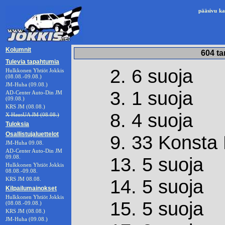
pääsivu
ka
Kolumnit
604 ta
Tulevia tapahtumia
2. 6 suoja
Hulkkonen Yhtiöt Jokkis
(08.08.-09.08.)
JM-Huha (09.08.)
3. 1 suoja
AD-Center Auto-Din JM
(09.08.)
KRS JM (08.08.)
8. 4 suoja
X HausUA JM (08.08.)
Tuloksia
Osallistujaluettelot
9. 33 Konsta 
JM-Huha 09.08.
AD-Center Auto-Din JM
09.08.
13. 5 suoja
Hulkkonen Yhtiöt Jokkis
08.08.-09.08.
KRS JM 08.08.
14. 5 suoja
Kilpailumainokset
Hulkkonen Yhtiöt Jokkis
15. 5 suoja
(08.08.-09.08.)
KRS JM (08.08.)
JM-Huha (09.08.)