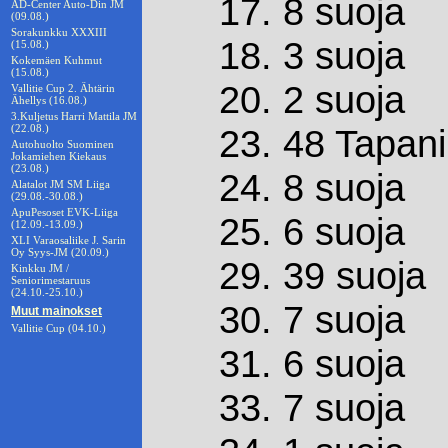
17. 8 suoja
AD-Center Auto-Din JM
(09.08.)
Sorakunkku XXXIII
18. 3 suoja
(15.08.)
Kokemäen Kuhmut
(15.08.)
20. 2 suoja
Vallitie Cup 2. Ähtärin
Ähellys (16.08.)
3.Kuljetus Harri Mattila JM
(22.08.)
23. 48 Tapan
Autohuolto Suominen
Jokamiehen Kiekaus
(23.08.)
24. 8 suoja
Alatalot JM SM Liiga
(29.08.-30.08.)
ApuPesoset EVK-Liiga
25. 6 suoja
(12.09.-13.09.)
XLI Varaosaliike J. Sarin
Oy Syys-JM (20.09.)
29. 39 suoja
Kinkku JM /
Seniorimestaruus
(24.10.-25.10.)
30. 7 suoja
Muut mainokset
Vallitie Cup (04.10.)
31. 6 suoja
33. 7 suoja