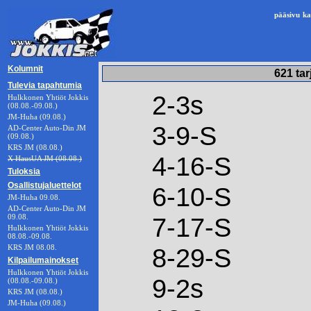
pääsivu
ka
Kolumnit
621 tar
Tulevia tapahtumia
2-3s
Hulkkonen Yhtiöt Jokkis
(08.08.-09.08.)
JM-Huha (09.08.)
3-9-S
AD-Center Auto-Din JM
(09.08.)
KRS JM (08.08.)
4-16-S
X HausUA JM (08.08.)
Tuloksia
Osallistujaluettelot
6-10-S
JM-Huha 09.08.
AD-Center Auto-Din JM
09.08.
7-17-S
Hulkkonen Yhtiöt Jokkis
08.08.-09.08.
KRS JM 08.08.
8-29-S
Kilpailumainokset
Hulkkonen Yhtiöt Jokkis
9-2s
(08.08.-09.08.)
KRS JM (08.08.)
JM-Huha (09.08.)