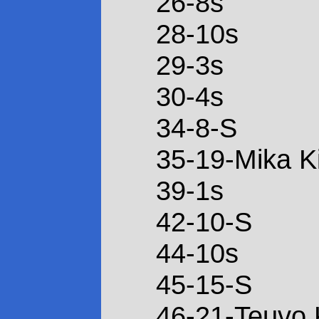
26-8s
28-10s
29-3s
30-4s
34-8-S
35-19-Mika K
39-1s
42-10-S
44-10s
45-15-S
46-21-Teuvo