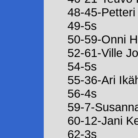
48-45-Petteri
49-5s
50-59-Onni H
52-61-Ville J
54-5s
55-36-Ari Ik
56-4s
59-7-Susanna
60-12-Jani Ke
62-3s