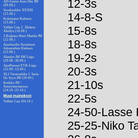
12-3s
AD-Center Auto-Din JM
(09.08.)
Sorakunkku XXXIII
14-8-S
(15.08.)
Kokemäen Kuhmut
(15.08.)
15-8s
Vallitie Cup 2. Ähtärin
Ähellys (16.08.)
3.Kuljetus Harri Mattila JM
(22.08.)
18-8s
Autohuolto Suominen
Jokamiehen Kiekaus
(23.08.)
19-2s
Alatalot JM SM Liiga
(29.08.-30.08.)
ApuPesoset EVK-Liiga
20-3s
(12.09.-13.09.)
XLI Varaosaliike J. Sarin
Oy Syys-JM (20.09.)
21-10s
Kinkku JM /
Seniorimestaruus
(24.10.-25.10.)
22-5s
Muut mainokset
Vallitie Cup (04.10.)
24-50-Lasse 
25-25-Niko T