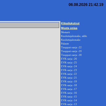
06.08.2026 21:42.19
Kilpailukutsut
Muuta asiaa
Mestarit
Kuuluttajalomake, sähk.
Kuuluttajalomake
Palaute
Tuuppari-sarja -22
Tuuppari-sarja -19
Tuuppari-sarja -18
EVK-sarja -26
EVK-sarja -25
EVK-sarja -24
EVK-sarja -23
EVK-sarja -22
EVK-sarja -21
EVK-sarja -19
EVK-sarja -18
EVK-sarja -17
EVK-sarja -16
EVK-sarja -15
EVK-sarja -14
EVK-sarja -13