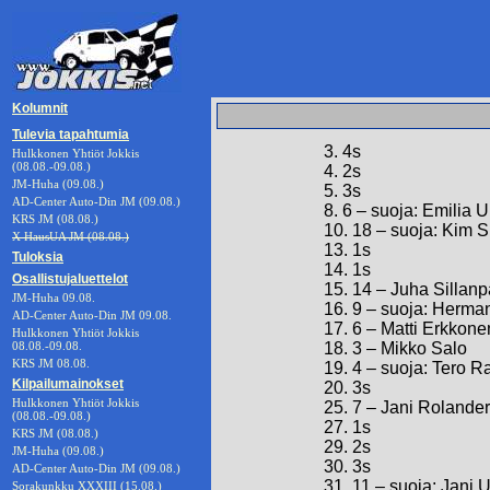
Kolumnit
Tulevia tapahtumia
3. 4s
Hulkkonen Yhtiöt Jokkis
(08.08.-09.08.)
4. 2s
JM-Huha (09.08.)
5. 3s
AD-Center Auto-Din JM (09.08.)
8. 6 – suoja: Emilia U
KRS JM (08.08.)
10. 18 – suoja: Kim 
X HausUA JM (08.08.)
13. 1s
Tuloksia
14. 1s
Osallistujaluettelot
15. 14 – Juha Sillan
JM-Huha 09.08.
16. 9 – suoja: Herman
AD-Center Auto-Din JM 09.08.
17. 6 – Matti Erkkone
Hulkkonen Yhtiöt Jokkis
08.08.-09.08.
18. 3 – Mikko Salo
KRS JM 08.08.
19. 4 – suoja: Tero R
Kilpailumainokset
20. 3s
Hulkkonen Yhtiöt Jokkis
25. 7 – Jani Rolander
(08.08.-09.08.)
27. 1s
KRS JM (08.08.)
29. 2s
JM-Huha (09.08.)
30. 3s
AD-Center Auto-Din JM (09.08.)
31. 11 – suoja: Jani 
Sorakunkku XXXIII (15.08.)