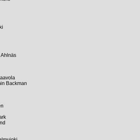
ki
d Ahlnäs
Paavola
amin Backman
én
ark
und
Palmujoki