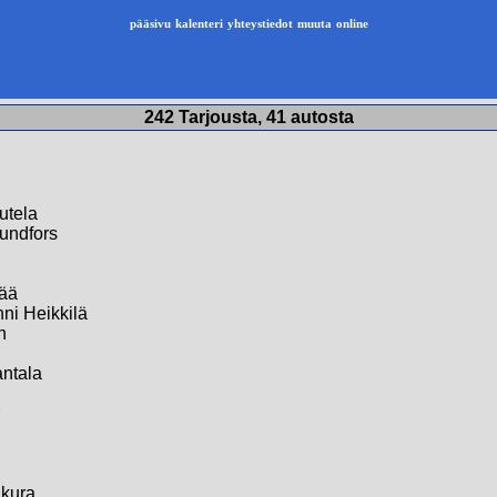
pääsivu
kalenteri
yhteystiedot
muuta
online
242 Tarjousta, 41 autosta
utela
Sundfors
pää
ni Heikkilä
n
antala
Ukura