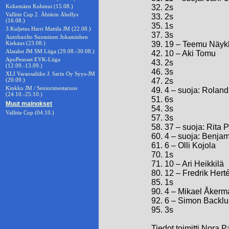
Kokemäen Kuhmut (15.08.)
32. 2s
Vallitie Cup 2. Ähtärin Ähellys
33. 2s
(16.08.)
35. 1s
3.Kuljetus Harri Mattila JM (22.08.)
37. 3s
Autohuolto Suominen Jokamiehen
Kiekaus (23.08.)
39. 19 – Teemu Näyk
Alatalot JM SM Liiga (29.08.-30.08.)
42. 10 – Aki Tomu
ApuPesoset EVK-Liiga
43. 2s
(12.09.-13.09.)
46. 3s
XLI Varaosaliike J. Sarin Oy Syys-JM
(20.09.)
47. 2s
Kinkku JM / Seniorimestaruus
49. 4 – suoja: Rolan
(24.10.-25.10.)
51. 6s
Muut mainokset
54. 3s
Vallitie Cup (04.10.)
57. 3s
58. 37 – suoja: Rita 
60. 4 – suoja: Benj
61. 6 – Olli Kojola
70. 1s
71. 10 – Ari Heikkilä
80. 12 – Fredrik Hert
85. 1s
90. 4 – Mikael Åkerm
92. 6 – Simon Backl
95. 3s
Tiedot toimitti Nora 