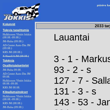
pääsivu
ka
Kolumnit
2033 tar
Tulevia tapahtumia
Lauantai
Hulkkonen Yhtiöt Jokkis
(08.08.-09.08.)
JM-Huha (09.08.)
AD-Center Auto-Din JM
(09.08.)
KRS JM (08.08.)
3 - 1 - Mark
X HausUA JM (08.08.)
Tuloksia
Osallistujaluettelot
93 - 2 - s
JM-Huha 09.08.
AD-Center Auto-Din JM
09.08.
127 - 7 - Sal
Hulkkonen Yhtiöt Jokkis
08.08.-09.08.
KRS JM 08.08.
131 - 3 - s
Kilpailumainokset
Hulkkonen Yhtiöt Jokkis
143 - 53 - Ja
(08.08.-09.08.)
KRS JM (08.08.)
JM-Huha (09.08.)