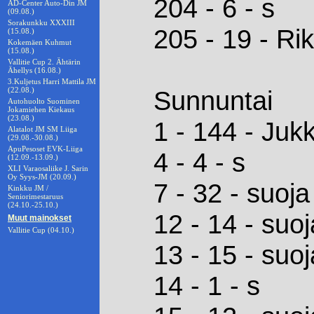
204 - 6 - s
AD-Center Auto-Din JM
(09.08.)
Sorakunkku XXXIII
205 - 19 - Rik
(15.08.)
Kokemäen Kuhmut
(15.08.)
Vallitie Cup 2. Ähtärin
Ähellys (16.08.)
3.Kuljetus Harri Mattila JM
(22.08.)
Sunnuntai
Autohuolto Suominen
Jokamiehen Kiekaus
(23.08.)
1 - 144 - Juk
Alatalot JM SM Liiga
(29.08.-30.08.)
ApuPesoset EVK-Liiga
4 - 4 - s
(12.09.-13.09.)
XLI Varaosaliike J. Sarin
Oy Syys-JM (20.09.)
7 - 32 - suoja
Kinkku JM /
Seniorimestaruus
(24.10.-25.10.)
12 - 14 - suoj
Muut mainokset
Vallitie Cup (04.10.)
13 - 15 - suoj
14 - 1 - s