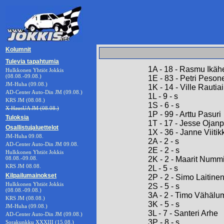
Kolumnit
Tulevia tapahtumia
1A - 18 - Rasmu Ikä
Hulkkonen Yhtiöt Jokkis
(08.08.-09.08.)
1E - 83 - Petri Peson
JM-Huha (09.08.)
1K - 14 - Ville Rautia
AD-Center Auto-Din JM (09.08.)
1L - 9 - s
KRS JM (08.08.)
1S - 6 - s
X HausUA JM (08.08.)
1P - 99 - Arttu Pasuri
Tuloksia
1T - 17 - Jesse Ojan
Osallistujaluettelot
1X - 36 - Janne Viitik
JM-Huha 09.08.
2A - 2 - s
AD-Center Auto-Din JM 09.08.
2E - 2 - s
Hulkkonen Yhtiöt Jokkis
08.08.-09.08.
2K - 2 - Maarit Numm
KRS JM 08.08.
2L - 5 - s
Kilpailumainokset
2P - 2 - Simo Laitine
Hulkkonen Yhtiöt Jokkis
2S - 5 - s
(08.08.-09.08.)
3A - 2 - Timo Vähäl
KRS JM (08.08.)
3K - 5 - s
JM-Huha (09.08.)
3L - 7 - Santeri Arhe
AD-Center Auto-Din JM (09.08.)
3P - 8 - s
Sorakunkku XXXIII (15.08.)