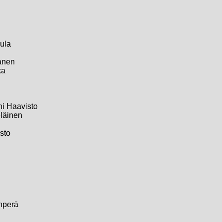
pula
kanen
ka
ni Haavisto
eläinen
sto
nperä