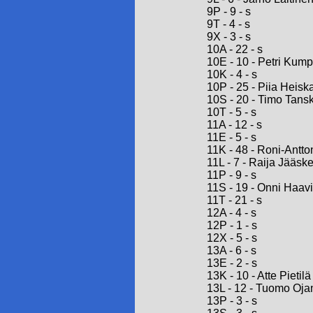
9P - 9 - s
9T - 4 - s
9X - 3 - s
10A - 22 - s
10E - 10 - Petri Kum
10K - 4 - s
10P - 25 - Piia Heis
10S - 20 - Timo Tans
10T - 5 - s
11A - 12 - s
11E - 5 - s
11K - 48 - Roni-Antto
11L - 7 - Raija Jääsk
11P - 9 - s
11S - 19 - Onni Haavi
11T - 21 - s
12A - 4 - s
12P - 1 - s
12X - 5 - s
13A - 6 - s
13E - 2 - s
13K - 10 - Atte Pietilä
13L - 12 - Tuomo Oja
13P - 3 - s