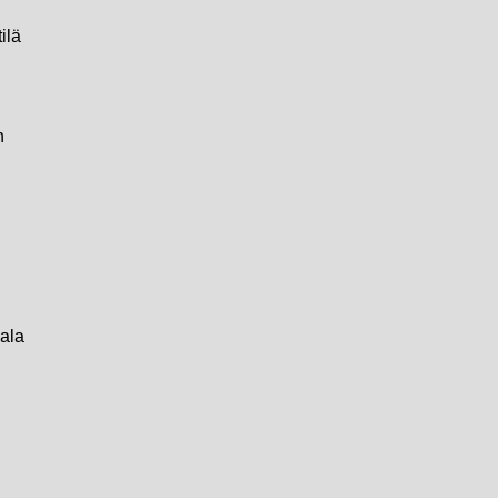
ilä
n
ala
n