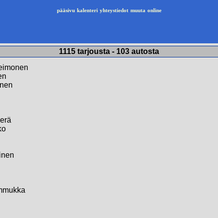
pääsivu
kalenteri
yhteystiedot
muuta
online
1115 tarjousta - 103 autosta
heimonen
en
inen
perä
ko
inen
n
ummukka