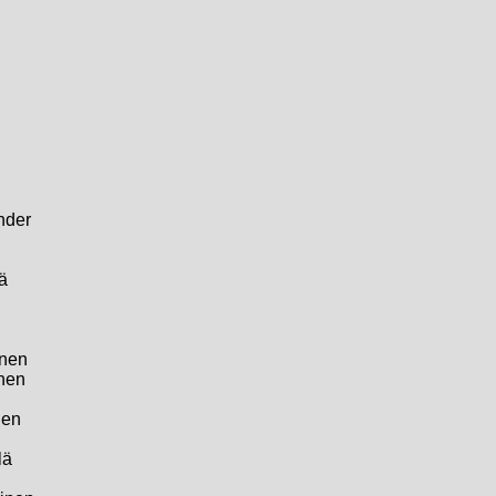
nder
ä
onen
inen
nen
lä