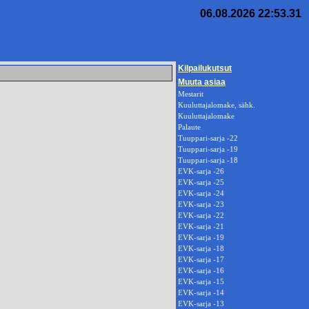
06.08.2026 22:53.31
Kilpailukutsut
Muuta asiaa
Mestarit
Kuuluttajalomake, sähk.
Kuuluttajalomake
Palaute
Tuuppari-sarja -22
Tuuppari-sarja -19
Tuuppari-sarja -18
EVK-sarja -26
EVK-sarja -25
EVK-sarja -24
EVK-sarja -23
EVK-sarja -22
EVK-sarja -21
EVK-sarja -19
EVK-sarja -18
EVK-sarja -17
EVK-sarja -16
EVK-sarja -15
EVK-sarja -14
EVK-sarja -13