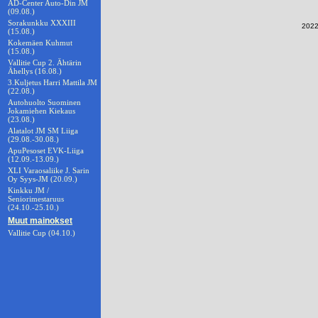
AD-Center Auto-Din JM
(09.08.)
Sorakunkku XXXIII
2022-
(15.08.)
Kokemäen Kuhmut
(15.08.)
Vallitie Cup 2. Ähtärin
Ähellys (16.08.)
3.Kuljetus Harri Mattila JM
(22.08.)
Autohuolto Suominen
Jokamiehen Kiekaus
(23.08.)
Alatalot JM SM Liiga
(29.08.-30.08.)
ApuPesoset EVK-Liiga
(12.09.-13.09.)
XLI Varaosaliike J. Sarin
Oy Syys-JM (20.09.)
Kinkku JM /
Seniorimestaruus
(24.10.-25.10.)
Muut mainokset
Vallitie Cup (04.10.)