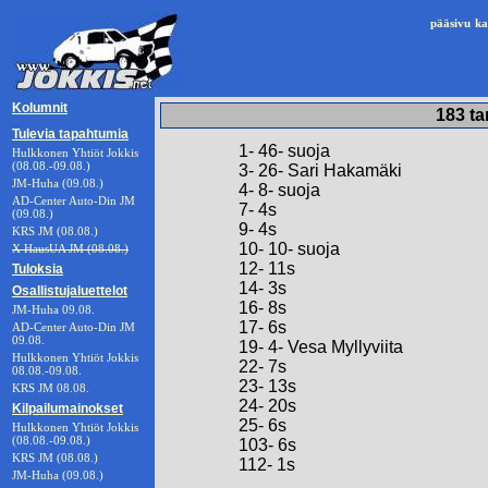
pääsivu
ka
Kolumnit
183 ta
Tulevia tapahtumia
1- 46- suoja
Hulkkonen Yhtiöt Jokkis
(08.08.-09.08.)
3- 26- Sari Hakamäki
JM-Huha (09.08.)
4- 8- suoja
AD-Center Auto-Din JM
7- 4s
(09.08.)
9- 4s
KRS JM (08.08.)
10- 10- suoja
X HausUA JM (08.08.)
12- 11s
Tuloksia
14- 3s
Osallistujaluettelot
16- 8s
JM-Huha 09.08.
17- 6s
AD-Center Auto-Din JM
09.08.
19- 4- Vesa Myllyviita
Hulkkonen Yhtiöt Jokkis
22- 7s
08.08.-09.08.
23- 13s
KRS JM 08.08.
24- 20s
Kilpailumainokset
25- 6s
Hulkkonen Yhtiöt Jokkis
(08.08.-09.08.)
103- 6s
KRS JM (08.08.)
112- 1s
JM-Huha (09.08.)