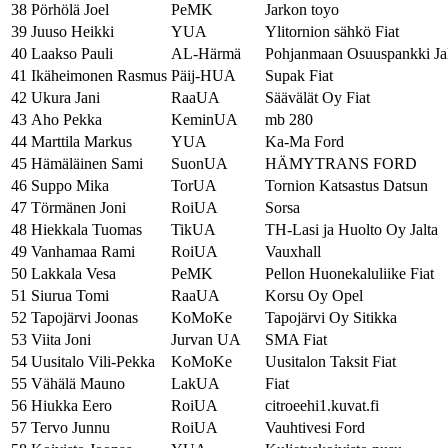
38
Pörhölä Joel
PeMK
Jarkon toyo
39
Juuso Heikki
YUA
Ylitornion sähkö Fiat
40
Laakso Pauli
AL-Härmä
Pohjanmaan Osuuspankki Jal
41
Ikäheimonen Rasmus
Päij-HUA
Supak Fiat
42
Ukura Jani
RaaUA
Säävälät Oy Fiat
43
Aho Pekka
KeminUA
mb 280
44
Marttila Markus
YUA
Ka-Ma Ford
45
Hämäläinen Sami
SuonUA
HÄMYTRANS FORD
46
Suppo Mika
TorUA
Tornion Katsastus Datsun
47
Törmänen Joni
RoiUA
Sorsa
48
Hiekkala Tuomas
TikUA
TH-Lasi ja Huolto Oy Jalta
49
Vanhamaa Rami
RoiUA
Vauxhall
50
Lakkala Vesa
PeMK
Pellon Huonekaluliike Fiat
51
Siurua Tomi
RaaUA
Korsu Oy Opel
52
Tapojärvi Joonas
KoMoKe
Tapojärvi Oy Sitikka
53
Viita Joni
Jurvan UA
SMA Fiat
54
Uusitalo Vili-Pekka
KoMoKe
Uusitalon Taksit Fiat
55
Vähälä Mauno
LakUA
Fiat
56
Hiukka Eero
RoiUA
citroeehi1.kuvat.fi
57
Tervo Junnu
RoiUA
Vauhtivesi Ford