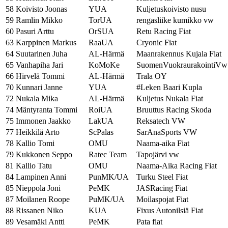
58
Koivisto Joonas
YUA
Kuljetuskoivisto nusu
59
Ramlin Mikko
TorUA
rengasliike kumikko vw
60
Pasuri Arttu
OrSUA
Retu Racing Fiat
63
Karppinen Markus
RaaUA
Cryonic Fiat
64
Suutarinen Juha
AL-Härmä
Maanrakennus Kujala Fiat
65
Vanhapiha Jari
KoMoKe
SuomenVuokraurakointiVw
66
Hirvelä Tommi
AL-Härmä
Trala OY
70
Kunnari Janne
YUA
#Leken Baari Kupla
72
Nukala Mika
AL-Härmä
Kuljetus Nukala Fiat
74
Mäntyranta Tommi
RoiUA
Bruuttus Racing Skoda
75
Immonen Jaakko
LakUA
Reksatech VW
77
Heikkilä Arto
ScPalas
SarAnaSports VW
78
Kallio Tomi
OMU
Naama-aika Fiat
79
Kukkonen Seppo
Ratec Team
Tapojärvi vw
81
Kallio Tatu
OMU
Naama-Aika Racing Fiat
84
Lampinen Anni
PunMK/UA
Turku Steel Fiat
85
Nieppola Joni
PeMK
JASRacing Fiat
87
Moilanen Roope
PuMK/UA
Moilaspojat Fiat
88
Rissanen Niko
KUA
Fixus Autonilsiä Fiat
89
Vesamäki Antti
PeMK
Pata fiat