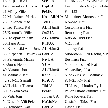
18
Piispanen Antti
ScPalas
Huliswood/SarAnaSPORTS
19
Shemeikka Tuukka
LapUA
Levin pihatyö Goggomobile
21
Mänty Ville
PeMK
Fiat 133
22
Matikainen Marko
KonnMK/UA
Matikainen Motorsport Fiat
23
Sihvonen Juho
TorUA
KA-MA Fiat
24
Iso-Tuisku Kai
AL-Härmä
Custom Parts Fiat
25
Kettumäki Ville
OrSUA
Retu racing Fiat
26
Holopainen Kim
AL-Härmä
Karkki-Erkki Fiat
30
Harju Antti
P-HUA
VRT Fiat
34
Kurkimäki Antti-Jussi
AL-Härmä
Trala oy fiat
35
Piispanen Jussi-Pekka
LakUA
MioMoi&Ruusu Racing V
37
Päivärinta Matias
NivUA
Bestglass Fiat
39
Juuso Heikki
YUA
Ylitornion sähkö Fiat
40
Alaranta Joni
AL-Härmä
Ah tarvike jaltha
41
Välimäki Jani
KauhUA
Supak / Kaivuu Välimäki Fi
42
Säävälä Samuli
RaaUA
Säävälät Oy Fiat
48
Hiekkala Tuomas
TikUA
TH-Lasi ja Huolto Oy Jalta
50
Lakkala Vesa
PeMK
Pellon Huonekaluliike Fiat
53
Viita Joni
Jurvan UA
Kone-Kovera Fiat
54
Uusitalo Vili-Pekka
KoMoKe
Uusitalon Taksit Fiat
55
Heinonen Kari
LakUA
Hast.fi Fiat