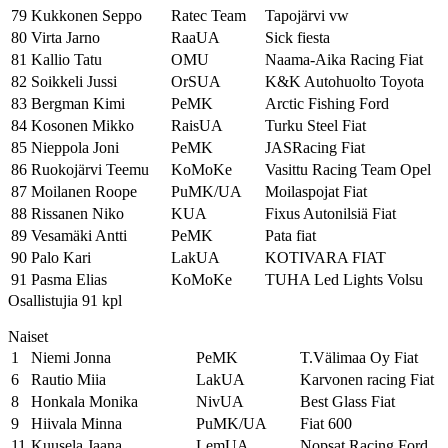
79
Kukkonen Seppo
Ratec Team
Tapojärvi vw
80
Virta Jarno
RaaUA
Sick fiesta
81
Kallio Tatu
OMU
Naama-Aika Racing Fiat
82
Soikkeli Jussi
OrSUA
K&K Autohuolto Toyota
83
Bergman Kimi
PeMK
Arctic Fishing Ford
84
Kosonen Mikko
RaisUA
Turku Steel Fiat
85
Nieppola Joni
PeMK
JASRacing Fiat
86
Ruokojärvi Teemu
KoMoKe
Vasittu Racing Team Opel
87
Moilanen Roope
PuMK/UA
Moilaspojat Fiat
88
Rissanen Niko
KUA
Fixus Autonilsiä Fiat
89
Vesamäki Antti
PeMK
Pata fiat
90
Palo Kari
LakUA
KOTIVARA FIAT
91
Pasma Elias
KoMoKe
TUHA Led Lights Volsu
Osallistujia 91 kpl
Naiset
1
Niemi Jonna
PeMK
T.Välimaa Oy Fiat
6
Rautio Miia
LakUA
Karvonen racing Fiat
8
Honkala Monika
NivUA
Best Glass Fiat
9
Hiivala Minna
PuMK/UA
Fiat 600
11
Kuusela Jaana
LemUA
Nopsat Racing Ford