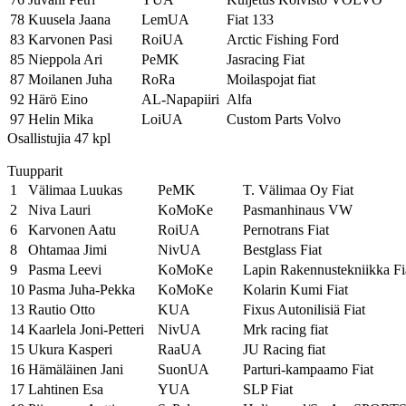
78
Kuusela Jaana
LemUA
Fiat 133
83
Karvonen Pasi
RoiUA
Arctic Fishing Ford
85
Nieppola Ari
PeMK
Jasracing Fiat
87
Moilanen Juha
RoRa
Moilaspojat fiat
92
Härö Eino
AL-Napapiiri
Alfa
97
Helin Mika
LoiUA
Custom Parts Volvo
Osallistujia 47 kpl
Tuupparit
1
Välimaa Luukas
PeMK
T. Välimaa Oy Fiat
2
Niva Lauri
KoMoKe
Pasmanhinaus VW
6
Karvonen Aatu
RoiUA
Pernotrans Fiat
8
Ohtamaa Jimi
NivUA
Bestglass Fiat
9
Pasma Leevi
KoMoKe
Lapin Rakennustekniikka Fi
10
Pasma Juha-Pekka
KoMoKe
Kolarin Kumi Fiat
13
Rautio Otto
KUA
Fixus Autonilisiä Fiat
14
Kaarlela Joni-Petteri
NivUA
Mrk racing fiat
15
Ukura Kasperi
RaaUA
JU Racing fiat
16
Hämäläinen Jani
SuonUA
Parturi-kampaamo Fiat
17
Lahtinen Esa
YUA
SLP Fiat