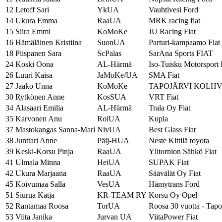
12
Letoff Sari
YkUA
Vauhtivesi Ford
14
Ukura Emma
RaaUA
MRK racing fiat
15
Siira Emmi
KoMoKe
JU Racing Fiat
16
Hämäläinen Kristiina
SuonUA
Parturi-kampaamo Fiat
18
Piispanen Sara
ScPalas
SarAna Sports FIAT
24
Koski Oona
AL-Härmä
Iso-Tuisku Motorsport 
26
Luuri Kaisa
JaMoKe/UA
SMA Fiat
27
Jaako Unna
KoMoKe
TAPOJÄRVI KOLHV
30
Rytkönen Anne
KosSUA
VRT Fiat
34
Alasaari Emilia
AL-Härmä
Trala Oy Fiat
35
Karvonen Anu
RoiUA
Kupla
37
Mastokangas Sanna-Mari
NivUA
Best Glass Fiat
38
Junttari Anne
Päij-HUA
Neste Kittilä toyota
39
Keski-Korsu Pinja
RaaUA
Ylitornion Sähkö Fiat
41
Ulmala Minna
HeiUA
SUPAK Fiat
42
Ukura Marjaana
RaaUA
Säävälät Oy Fiat
45
Koivumaa Salla
VesUA
Hämytrans Ford
51
Siurua Katja
KR-TEAM RY
Korsu Oy Opel
52
Rantamaa Roosa
TorUA
Roosa 30 vuotta - Tapoj
53
Viita Janika
Jurvan UA
ViitaPower Fiat