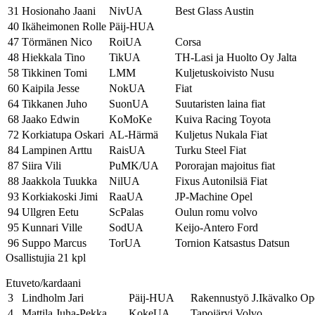
31
Hosionaho Jaani
NivUA
Best Glass Austin
40
Ikäheimonen Rolle
Päij-HUA
47
Törmänen Nico
RoiUA
Corsa
48
Hiekkala Tino
TikUA
TH-Lasi ja Huolto Oy Jalta
58
Tikkinen Tomi
LMM
Kuljetuskoivisto Nusu
60
Kaipila Jesse
NokUA
Fiat
64
Tikkanen Juho
SuonUA
Suutaristen laina fiat
68
Jaako Edwin
KoMoKe
Kuiva Racing Toyota
72
Korkiatupa Oskari
AL-Härmä
Kuljetus Nukala Fiat
84
Lampinen Arttu
RaisUA
Turku Steel Fiat
87
Siira Vili
PuMK/UA
Pororajan majoitus fiat
88
Jaakkola Tuukka
NilUA
Fixus Autonilsiä Fiat
93
Korkiakoski Jimi
RaaUA
JP-Machine Opel
94
Ullgren Eetu
ScPalas
Oulun romu volvo
95
Kunnari Ville
SodUA
Keijo-Antero Ford
96
Suppo Marcus
TorUA
Tornion Katsastus Datsun
Osallistujia 21 kpl
Etuveto/kardaani
3
Lindholm Jari
Päij-HUA
Rakennustyö J.Ikävalko Op
4
Mattila Juha-Pekka
KokeUA
Tapojärvi Volvo