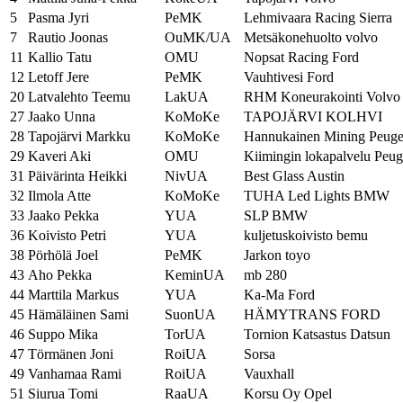
5
Pasma Jyri
PeMK
Lehmivaara Racing Sierra
7
Rautio Joonas
OuMK/UA
Metsäkonehuolto volvo
11
Kallio Tatu
OMU
Nopsat Racing Ford
12
Letoff Jere
PeMK
Vauhtivesi Ford
20
Latvalehto Teemu
LakUA
RHM Koneurakointi Volvo
27
Jaako Unna
KoMoKe
TAPOJÄRVI KOLHVI
28
Tapojärvi Markku
KoMoKe
Hannukainen Mining Peuge
29
Kaveri Aki
OMU
Kiimingin lokapalvelu Peug
31
Päivärinta Heikki
NivUA
Best Glass Austin
32
Ilmola Atte
KoMoKe
TUHA Led Lights BMW
33
Jaako Pekka
YUA
SLP BMW
36
Koivisto Petri
YUA
kuljetuskoivisto bemu
38
Pörhölä Joel
PeMK
Jarkon toyo
43
Aho Pekka
KeminUA
mb 280
44
Marttila Markus
YUA
Ka-Ma Ford
45
Hämäläinen Sami
SuonUA
HÄMYTRANS FORD
46
Suppo Mika
TorUA
Tornion Katsastus Datsun
47
Törmänen Joni
RoiUA
Sorsa
49
Vanhamaa Rami
RoiUA
Vauxhall
51
Siurua Tomi
RaaUA
Korsu Oy Opel