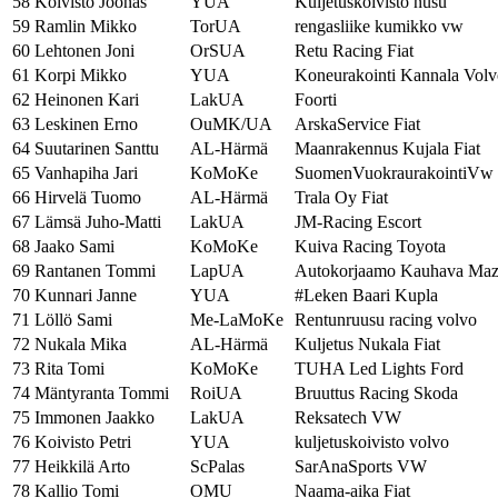
58
Koivisto Joonas
YUA
Kuljetuskoivisto nusu
59
Ramlin Mikko
TorUA
rengasliike kumikko vw
60
Lehtonen Joni
OrSUA
Retu Racing Fiat
61
Korpi Mikko
YUA
Koneurakointi Kannala Volv
62
Heinonen Kari
LakUA
Foorti
63
Leskinen Erno
OuMK/UA
ArskaService Fiat
64
Suutarinen Santtu
AL-Härmä
Maanrakennus Kujala Fiat
65
Vanhapiha Jari
KoMoKe
SuomenVuokraurakointiVw
66
Hirvelä Tuomo
AL-Härmä
Trala Oy Fiat
67
Lämsä Juho-Matti
LakUA
JM-Racing Escort
68
Jaako Sami
KoMoKe
Kuiva Racing Toyota
69
Rantanen Tommi
LapUA
Autokorjaamo Kauhava Ma
70
Kunnari Janne
YUA
#Leken Baari Kupla
71
Löllö Sami
Me-LaMoKe
Rentunruusu racing volvo
72
Nukala Mika
AL-Härmä
Kuljetus Nukala Fiat
73
Rita Tomi
KoMoKe
TUHA Led Lights Ford
74
Mäntyranta Tommi
RoiUA
Bruuttus Racing Skoda
75
Immonen Jaakko
LakUA
Reksatech VW
76
Koivisto Petri
YUA
kuljetuskoivisto volvo
77
Heikkilä Arto
ScPalas
SarAnaSports VW
78
Kallio Tomi
OMU
Naama-aika Fiat