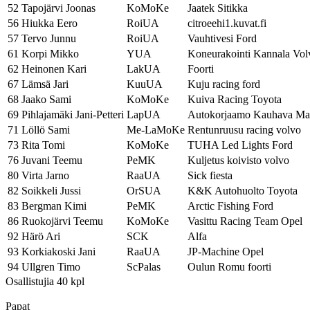
52
Tapojärvi Joonas
KoMoKe
Jaatek Sitikka
56
Hiukka Eero
RoiUA
citroeehi1.kuvat.fi
57
Tervo Junnu
RoiUA
Vauhtivesi Ford
61
Korpi Mikko
YUA
Koneurakointi Kannala Vol
62
Heinonen Kari
LakUA
Foorti
67
Lämsä Jari
KuuUA
Kuju racing ford
68
Jaako Sami
KoMoKe
Kuiva Racing Toyota
69
Pihlajamäki Jani-Petteri
LapUA
Autokorjaamo Kauhava Ma
71
Löllö Sami
Me-LaMoKe
Rentunruusu racing volvo
73
Rita Tomi
KoMoKe
TUHA Led Lights Ford
76
Juvani Teemu
PeMK
Kuljetus koivisto volvo
80
Virta Jarno
RaaUA
Sick fiesta
82
Soikkeli Jussi
OrSUA
K&K Autohuolto Toyota
83
Bergman Kimi
PeMK
Arctic Fishing Ford
86
Ruokojärvi Teemu
KoMoKe
Vasittu Racing Team Opel
92
Härö Ari
SCK
Alfa
93
Korkiakoski Jani
RaaUA
JP-Machine Opel
94
Ullgren Timo
ScPalas
Oulun Romu foorti
Osallistujia 40 kpl
Papat