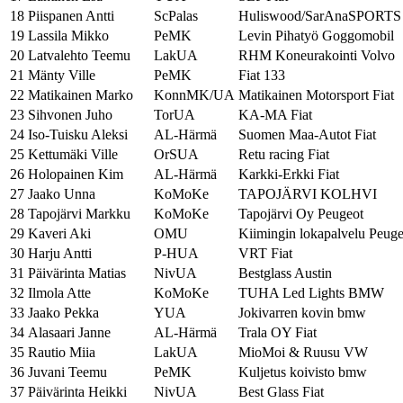
18
Piispanen Antti
ScPalas
Huliswood/SarAnaSPORTS
19
Lassila Mikko
PeMK
Levin Pihatyö Goggomobil
20
Latvalehto Teemu
LakUA
RHM Koneurakointi Volvo
21
Mänty Ville
PeMK
Fiat 133
22
Matikainen Marko
KonnMK/UA
Matikainen Motorsport Fiat
23
Sihvonen Juho
TorUA
KA-MA Fiat
24
Iso-Tuisku Aleksi
AL-Härmä
Suomen Maa-Autot Fiat
25
Kettumäki Ville
OrSUA
Retu racing Fiat
26
Holopainen Kim
AL-Härmä
Karkki-Erkki Fiat
27
Jaako Unna
KoMoKe
TAPOJÄRVI KOLHVI
28
Tapojärvi Markku
KoMoKe
Tapojärvi Oy Peugeot
29
Kaveri Aki
OMU
Kiimingin lokapalvelu Peuge
30
Harju Antti
P-HUA
VRT Fiat
31
Päivärinta Matias
NivUA
Bestglass Austin
32
Ilmola Atte
KoMoKe
TUHA Led Lights BMW
33
Jaako Pekka
YUA
Jokivarren kovin bmw
34
Alasaari Janne
AL-Härmä
Trala OY Fiat
35
Rautio Miia
LakUA
MioMoi & Ruusu VW
36
Juvani Teemu
PeMK
Kuljetus koivisto bmw
37
Päivärinta Heikki
NivUA
Best Glass Fiat