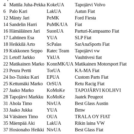
4
Mattila Juha-Pekka
KokeUA
Tapojärvi Volvo
6
Palo Kari
LakUA
Aatun Fiat
12
Mänty Jari
PeMK
Ford Fiesta
14
Sandelin Harri
PuMK/UA
Fiat
16
Hämäläinen Jari
SuonUA
Parturi-Kampaamo Fiat
17
Lahtinen Esa
YUA
SLP Fiat
18
Heikkilä Arto
ScPalas
SarAnaSports Fiat
19
Kukkonen Seppo
Ratec Team
Tapojärvi vw
21
Letoff Jarkko
YkUA
Vauhtivesi fiat
22
Matikainen Marko
KonnMK/UA
Matikainen Motorsport Fiat
23
Peura Pertti
TorUA
KA-MA Fiat
24
Iso-Tuisku Kari
EPUA
Custom Parts Fiat
25
Kettumäki Marko
OrSUA
Retu Racig Fiat
27
Jaako Marko
KoMoKe
TAPOJÄRVI KOLHVI
28
Tapojärvi Markku
KoMoKe
Jaatek Peugeot
31
Ahola Timo
NivUA
Best Glass Austin
33
Jaako Jukka
YUA
Bmw
34
Väisänen Timo
OUA
TRALA OY FIAT
35
Mäenpää Aki
LakUA
Rikin laina VW
37
Hosionaho Heikki
NivUA
Best Glass Fiat