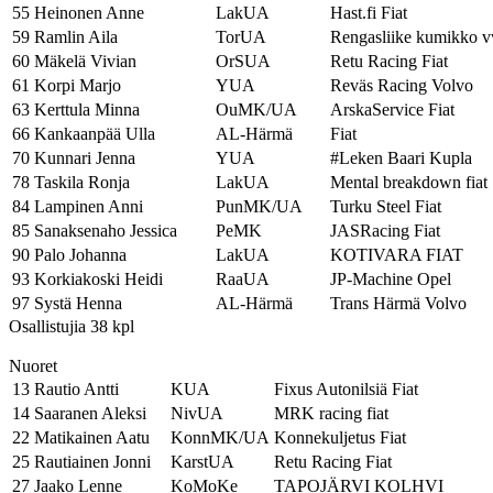
55
Heinonen Anne
LakUA
Hast.fi Fiat
59
Ramlin Aila
TorUA
Rengasliike kumikko 
60
Mäkelä Vivian
OrSUA
Retu Racing Fiat
61
Korpi Marjo
YUA
Reväs Racing Volvo
63
Kerttula Minna
OuMK/UA
ArskaService Fiat
66
Kankaanpää Ulla
AL-Härmä
Fiat
70
Kunnari Jenna
YUA
#Leken Baari Kupla
78
Taskila Ronja
LakUA
Mental breakdown fiat
84
Lampinen Anni
PunMK/UA
Turku Steel Fiat
85
Sanaksenaho Jessica
PeMK
JASRacing Fiat
90
Palo Johanna
LakUA
KOTIVARA FIAT
93
Korkiakoski Heidi
RaaUA
JP-Machine Opel
97
Systä Henna
AL-Härmä
Trans Härmä Volvo
Osallistujia 38 kpl
Nuoret
13
Rautio Antti
KUA
Fixus Autonilsiä Fiat
14
Saaranen Aleksi
NivUA
MRK racing fiat
22
Matikainen Aatu
KonnMK/UA
Konnekuljetus Fiat
25
Rautiainen Jonni
KarstUA
Retu Racing Fiat
27
Jaako Lenne
KoMoKe
TAPOJÄRVI KOLHVI