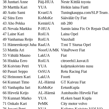
38
Junttari Anne
Päij-HUA
Neste Kittilä toyota
39
Marttila Kari
YUA
Heikin laina Fiatti
40
Autio Sami
KvanUA
Tuningkauppa.com/SLP Team J
42
Siira Eero
KoMoKe
Säävälät Oy Fiat
43
Aho Pekka
KeminUA
mb 280
45
Nevala Markku
P-HUA
Samin laina Fix Or Repair Dai
47
Laine Kari
RoiUA
Laina Opel
49
Vanhamaa Reijo
RoiUA
Vauxhall
51
Hämeenkorpi Juha
RaaUA
T:mi T Siurua Opel
53
Mattila Ari
NoorUA/MK
ViitaPower Fiat
55
Vähälä Mauno
LakUA
Fiat
56
Hiukka Eero
RoiUA
citroeehi1.kuvat.fi
58
Koivisto Petri
YUA
kuljetuskoivisto nusu
60
Pasuri Seppo
OrSUA
Retu Racing Fiat
62
Heinonen Kari
LakUA
Foorti
64
Kunnari Timo
AL-Härmä
GT Kaivuu Fiat
65
Vanhapiha Jari
KoMoKe
EetunKupla
66
Hirvelä Keijo
AL-Härmä
Autohuolto Hirvelä Fiat
70
Kunnari Marko
YUA
#Leken baari Kupla
71
Onkalo Kari
PeMK
City motor volvo
76
Juvani Petri
YUA
Kuljetus Koivisto VOLVO