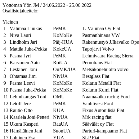
Yöttömän Yön JM / 24.06.2022 - 25.06.2022
Osallistujaluettelo:
Yleinen
1
Välimaa Luukas
PeMK
T. Välimaa Oy Fiat
2
Niva Lauri
KoMoKe
Pasmanhinaus VW
3
Lindholm Jari
Päij-HUA
Rakennustyö J.Ikävalko Ope
4
Mattila Juha-Pekka
KokeUA
Tapojärvi Volvo
5
Pasma Jyri
PeMK
Lehmivaara Racing Sierra
6
Karvonen Aatu
RoiUA
Pernotrans Fiat
7
Leskinen Joni
OuMK/UA
Metsäkonehuolto volvo
8
Ohtamaa Jimi
NivUA
Bestglass Fiat
9
Pasma Leevi
KoMoKe
Kolarin Metalli Fiat
10
Pasma Juha-Pekka
KoMoKe
Kolarin Kumi Fiat
11
Lehmikangas Toni
OMU
Naama-aika racing Ford
12
Letoff Jere
PeMK
Vauhtivesi Ford
13
Rautio Otto
KUA
Fixus Autonilisiä Fiat
14
Kaarlela Joni-Petteri
NivUA
Mrk racing fiat
15
Ukura Kasperi
RaaUA
Säävälät oy Fiat
16
Hämäläinen Jani
SuonUA
Parturi-kampaamo Fiat
17
Lahtinen Esa
YUA
SLP Fiat