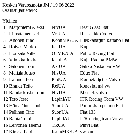
Kosken Varaosapojat JM / 19.06.2022
Osallistujaluettelo:
Yleinen
1
Marjoniemi Aleksi
NivUA
Best Glass Fiat
2
Liimatainen Jari
VesUA
Risu-Ukko Volvo
3
Ahonen Juho
KonnMK/UA
Hiekkaharjun kartano Fiat
4
Roivas Marko
KiuUA
Kupla
5
Honkala Ville
OuMK/UA
Puhto Racing Fiat
6
Viinikka Jukka
KuuUA
Kuju Racing BMW
7
Salonen Toni
ÄkiUA
Sähkö Niskanen VW
8
Maijala Juuso
NivUA
Edux Fiat
9
Laitinen Petri
PihtUA
Konnekuljetus Volvo
10
Brandt Teijo
ReiUA
koneyhtymä vw
11
Raudaskoski Tomi
NivUA
Misetek volvo
12
Tero Jesse
LapinlAU
ITR Racing Team VW
13
Hämäläinen Jani
SuonUA
Parturi-kampaamo Fiat
14
Pellinen Tino
SuonUA
Fiat 133
15
Ranta Tomi
LapinlAU
ITR racing team Volvo
16
Leivonen Teemu
TikUA
Pihvi Fiat
17
Kirselä Petri
KannMK/UA
vw kupla