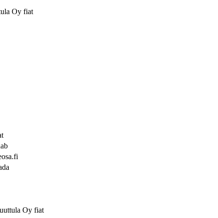
ula Oy fiat
at
aab
osa.fi
ada
uttula Oy fiat