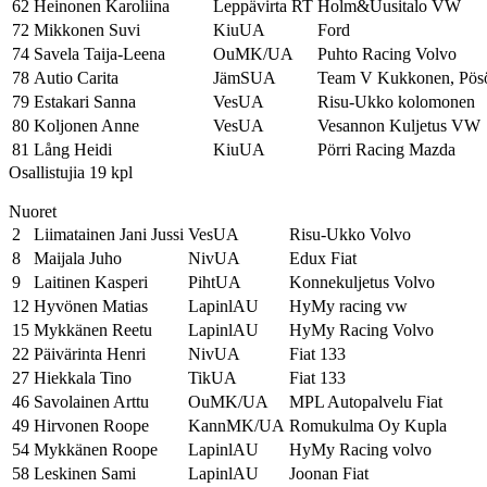
62
Heinonen Karoliina
Leppävirta RT
Holm&Uusitalo VW
72
Mikkonen Suvi
KiuUA
Ford
74
Savela Taija-Leena
OuMK/UA
Puhto Racing Volvo
78
Autio Carita
JämSUA
Team V Kukkonen, Pös
79
Estakari Sanna
VesUA
Risu-Ukko kolomonen
80
Koljonen Anne
VesUA
Vesannon Kuljetus VW
81
Lång Heidi
KiuUA
Pörri Racing Mazda
Osallistujia 19 kpl
Nuoret
2
Liimatainen Jani Jussi
VesUA
Risu-Ukko Volvo
8
Maijala Juho
NivUA
Edux Fiat
9
Laitinen Kasperi
PihtUA
Konnekuljetus Volvo
12
Hyvönen Matias
LapinlAU
HyMy racing vw
15
Mykkänen Reetu
LapinlAU
HyMy Racing Volvo
22
Päivärinta Henri
NivUA
Fiat 133
27
Hiekkala Tino
TikUA
Fiat 133
46
Savolainen Arttu
OuMK/UA
MPL Autopalvelu Fiat
49
Hirvonen Roope
KannMK/UA
Romukulma Oy Kupla
54
Mykkänen Roope
LapinlAU
HyMy Racing volvo
58
Leskinen Sami
LapinlAU
Joonan Fiat