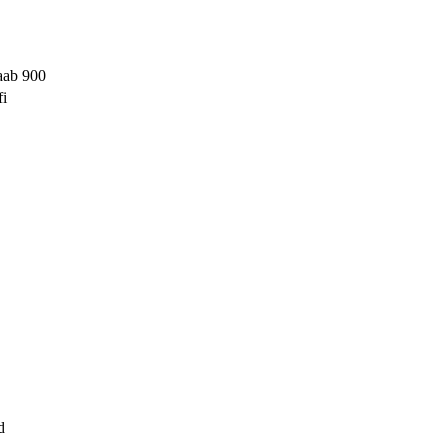
aab 900
fi
d