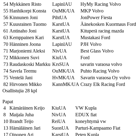
54
Mykkänen Risto
LapinlAU
HyMy Racing Volvo
55
Hanhikorpi Konsta
OuMK/UA
MKP Volvo
56
Kinnunen Joni
PihtUA
JonPower Fiesta
57
Kuusrainen Tuomo
KarstUA
Äänekosken Kuormaus Ford
61
Antinaho Joni
KarstUA
Kituperä racing mazda
63
Kemppainen Kari
KarstUA
Mustakasi Ford
70
Hänninen Joona
LapinlAU
PJH Volvo
71
Marjoniemi Aleksi
NivUA
Best Glass Volvo
72
Mikkonen Suvi
KiuUA
Ford
73
Raudaskoski Markku
KrsSUA
savarin varaosa volvo
74
Savela Teemu
OuMK/UA
Puhto Racing Volvo
75
Ventelä Jani
HvMK/UA
Savarin varaosa Oy volvo
82
Hirvonen Mikko
KannMK/UA
Crazy Elk Racing Ford
Osallistujia 28 kpl
Papat
4
Kämäräinen Keijo
KiuUA
VW Kupla
8
Maijala Juha
NivUA
EDUX fiat
10
Brandt Teijo
ReiUA
koneyhtymä vw
13
Hämäläinen Jari
SuonUA
Parturi-Kampaamo Fiat
17
Oinonen Ari
KarstUA
Peten Kupla