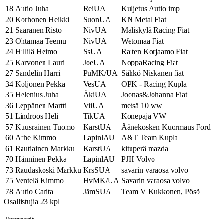
18
Autio Juha
ReiUA
Kuljetus Autio imp
20
Korhonen Heikki
SuonUA
KN Metal Fiat
21
Saaranen Risto
NivUA
Maliskylä Racing Fiat
23
Ohtamaa Teemu
NivUA
Wetomaa Fiat
24
Hillilä Heimo
SsUA
Raiten Korjaamo Fiat
25
Karvonen Lauri
JoeUA
NoppaRacing Fiat
27
Sandelin Harri
PuMK/UA
Sähkö Niskanen fiat
34
Koljonen Pekka
VesUA
OPK - Racing Kupla
35
Helenius Juha
ÄkiUA
Joonas&Johanna Fiat
36
Leppänen Martti
ViiUA
metsä 10 ww
51
Lindroos Heli
TikUA
Konepaja VW
57
Kuusrainen Tuomo
KarstUA
Äänekosken Kuormaus Ford
60
Arhe Kimmo
LapinlAU
A&T Team Kupla
61
Rautiainen Markku
KarstUA
kituperä mazda
70
Hänninen Pekka
LapinlAU
PJH Volvo
73
Raudaskoski Markku
KrsSUA
savarin varaosa volvo
75
Ventelä Kimmo
HvMK/UA
Savarin varaosa volvo
78
Autio Carita
JämSUA
Team V Kukkonen, Pösö
Osallistujia 23 kpl