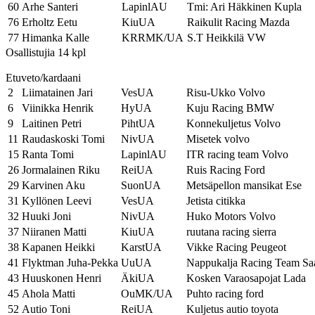
60
Arhe Santeri
LapinlAU
Tmi: Ari Häkkinen Kupla
76
Erholtz Eetu
KiuUA
Raikulit Racing Mazda
77
Himanka Kalle
KRRMK/UA
S.T Heikkilä VW
Osallistujia 14 kpl
Etuveto/kardaani
2
Liimatainen Jari
VesUA
Risu-Ukko Volvo
6
Viinikka Henrik
HyUA
Kuju Racing BMW
9
Laitinen Petri
PihtUA
Konnekuljetus Volvo
11
Raudaskoski Tomi
NivUA
Misetek volvo
15
Ranta Tomi
LapinlAU
ITR racing team Volvo
26
Jormalainen Riku
ReiUA
Ruis Racing Ford
29
Karvinen Aku
SuonUA
Metsäpellon mansikat Ese
31
Kyllönen Leevi
VesUA
Jetista citikka
32
Huuki Joni
NivUA
Huko Motors Volvo
37
Niiranen Matti
KiuUA
ruutana racing sierra
38
Kapanen Heikki
KarstUA
Vikke Racing Peugeot
41
Flyktman Juha-Pekka
UuUA
Nappukalja Racing Team Sa
43
Huuskonen Henri
ÄkiUA
Kosken Varaosapojat Lada
45
Ahola Matti
OuMK/UA
Puhto racing ford
52
Autio Toni
ReiUA
Kuljetus autio toyota