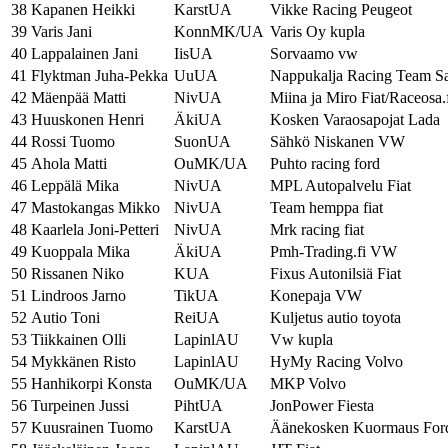
38
Kapanen Heikki
KarstUA
Vikke Racing Peugeot
39
Varis Jani
KonnMK/UA
Varis Oy kupla
40
Lappalainen Jani
IisUA
Sorvaamo vw
41
Flyktman Juha-Pekka
UuUA
Nappukalja Racing Team S
42
Mäenpää Matti
NivUA
Miina ja Miro Fiat/Raceosa.
43
Huuskonen Henri
ÄkiUA
Kosken Varaosapojat Lada
44
Rossi Tuomo
SuonUA
Sähkö Niskanen VW
45
Ahola Matti
OuMK/UA
Puhto racing ford
46
Leppälä Mika
NivUA
MPL Autopalvelu Fiat
47
Mastokangas Mikko
NivUA
Team hemppa fiat
48
Kaarlela Joni-Petteri
NivUA
Mrk racing fiat
49
Kuoppala Mika
ÄkiUA
Pmh-Trading.fi VW
50
Rissanen Niko
KUA
Fixus Autonilsiä Fiat
51
Lindroos Jarno
TikUA
Konepaja VW
52
Autio Toni
ReiUA
Kuljetus autio toyota
53
Tiikkainen Olli
LapinlAU
Vw kupla
54
Mykkänen Risto
LapinlAU
HyMy Racing Volvo
55
Hanhikorpi Konsta
OuMK/UA
MKP Volvo
56
Turpeinen Jussi
PihtUA
JonPower Fiesta
57
Kuusrainen Tuomo
KarstUA
Äänekosken Kuormaus For