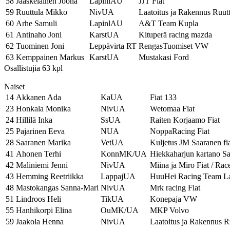
58
Jääskeläinen Joona
LapinlAU
JJT Fiat
59
Ruuttula Mikko
NivUA
Laatoitus ja Rakennus Ruutt
60
Arhe Samuli
LapinlAU
A&T Team Kupla
61
Antinaho Joni
KarstUA
Kituperä racing mazda
62
Tuominen Joni
Leppävirta RT
RengasTuomiset VW
63
Kemppainen Markus
KarstUA
Mustakasi Ford
Osallistujia 63 kpl
Naiset
14
Akkanen Ada
KaUA
Fiat 133
23
Honkala Monika
NivUA
Wetomaa Fiat
24
Hillilä Inka
SsUA
Raiten Korjaamo Fiat
25
Pajarinen Eeva
NUA
NoppaRacing Fiat
28
Saaranen Marika
VetUA
Kuljetus JM Saaranen fi
41
Ahonen Terhi
KonnMK/UA
Hiekkaharjun kartano S
42
Maliniemi Jenni
NivUA
Miina ja Miro Fiat / Race
43
Hemming Reetriikka
LappajUA
HuuHei Racing Team L
48
Mastokangas Sanna-Mari
NivUA
Mrk racing Fiat
51
Lindroos Heli
TikUA
Konepaja VW
55
Hanhikorpi Elina
OuMK/UA
MKP Volvo
59
Jaakola Henna
NivUA
Laatoitus ja Rakennus Ru