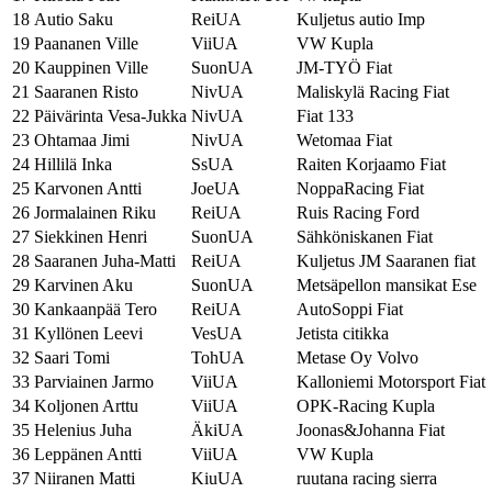
18
Autio Saku
ReiUA
Kuljetus autio Imp
19
Paananen Ville
ViiUA
VW Kupla
20
Kauppinen Ville
SuonUA
JM-TYÖ Fiat
21
Saaranen Risto
NivUA
Maliskylä Racing Fiat
22
Päivärinta Vesa-Jukka
NivUA
Fiat 133
23
Ohtamaa Jimi
NivUA
Wetomaa Fiat
24
Hillilä Inka
SsUA
Raiten Korjaamo Fiat
25
Karvonen Antti
JoeUA
NoppaRacing Fiat
26
Jormalainen Riku
ReiUA
Ruis Racing Ford
27
Siekkinen Henri
SuonUA
Sähköniskanen Fiat
28
Saaranen Juha-Matti
ReiUA
Kuljetus JM Saaranen fiat
29
Karvinen Aku
SuonUA
Metsäpellon mansikat Ese
30
Kankaanpää Tero
ReiUA
AutoSoppi Fiat
31
Kyllönen Leevi
VesUA
Jetista citikka
32
Saari Tomi
TohUA
Metase Oy Volvo
33
Parviainen Jarmo
ViiUA
Kalloniemi Motorsport Fiat
34
Koljonen Arttu
ViiUA
OPK-Racing Kupla
35
Helenius Juha
ÄkiUA
Joonas&Johanna Fiat
36
Leppänen Antti
ViiUA
VW Kupla
37
Niiranen Matti
KiuUA
ruutana racing sierra