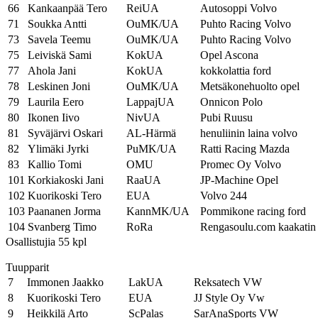
66
Kankaanpää Tero
ReiUA
Autosoppi Volvo
71
Soukka Antti
OuMK/UA
Puhto Racing Volvo
73
Savela Teemu
OuMK/UA
Puhto Racing Volvo
75
Leiviskä Sami
KokUA
Opel Ascona
77
Ahola Jani
KokUA
kokkolattia ford
78
Leskinen Joni
OuMK/UA
Metsäkonehuolto opel
79
Laurila Eero
LappajUA
Onnicon Polo
80
Ikonen Iivo
NivUA
Pubi Ruusu
81
Syväjärvi Oskari
AL-Härmä
henuliinin laina volvo
82
Ylimäki Jyrki
PuMK/UA
Ratti Racing Mazda
83
Kallio Tomi
OMU
Promec Oy Volvo
101
Korkiakoski Jani
RaaUA
JP-Machine Opel
102
Kuorikoski Tero
EUA
Volvo 244
103
Paananen Jorma
KannMK/UA
Pommikone racing ford
104
Svanberg Timo
RoRa
Rengasoulu.com kaakatin
Osallistujia 55 kpl
Tuupparit
7
Immonen Jaakko
LakUA
Reksatech VW
8
Kuorikoski Tero
EUA
JJ Style Oy Vw
9
Heikkilä Arto
ScPalas
SarAnaSports VW