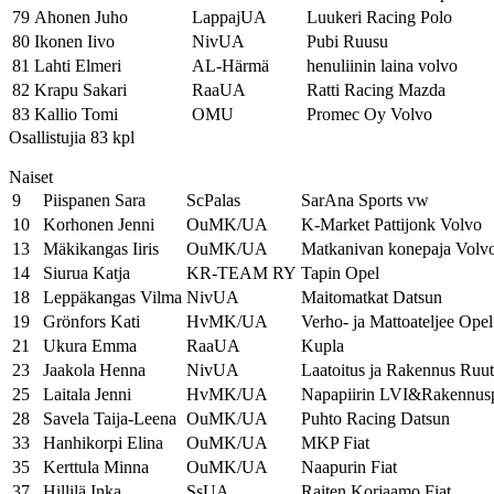
79
Ahonen Juho
LappajUA
Luukeri Racing Polo
80
Ikonen Iivo
NivUA
Pubi Ruusu
81
Lahti Elmeri
AL-Härmä
henuliinin laina volvo
82
Krapu Sakari
RaaUA
Ratti Racing Mazda
83
Kallio Tomi
OMU
Promec Oy Volvo
Osallistujia 83 kpl
Naiset
9
Piispanen Sara
ScPalas
SarAna Sports vw
10
Korhonen Jenni
OuMK/UA
K-Market Pattijonk Volvo
13
Mäkikangas Iiris
OuMK/UA
Matkanivan konepaja Volv
14
Siurua Katja
KR-TEAM RY
Tapin Opel
18
Leppäkangas Vilma
NivUA
Maitomatkat Datsun
19
Grönfors Kati
HvMK/UA
Verho- ja Mattoateljee Opel
21
Ukura Emma
RaaUA
Kupla
23
Jaakola Henna
NivUA
Laatoitus ja Rakennus Ruu
25
Laitala Jenni
HvMK/UA
Napapiirin LVI&Rakennusp
28
Savela Taija-Leena
OuMK/UA
Puhto Racing Datsun
33
Hanhikorpi Elina
OuMK/UA
MKP Fiat
35
Kerttula Minna
OuMK/UA
Naapurin Fiat
37
Hillilä Inka
SsUA
Raiten Korjaamo Fiat