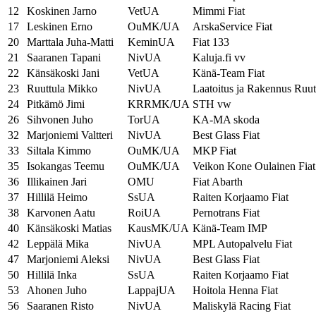
12
Koskinen Jarno
VetUA
Mimmi Fiat
17
Leskinen Erno
OuMK/UA
ArskaService Fiat
20
Marttala Juha-Matti
KeminUA
Fiat 133
21
Saaranen Tapani
NivUA
Kaluja.fi vv
22
Känsäkoski Jani
VetUA
Känä-Team Fiat
23
Ruuttula Mikko
NivUA
Laatoitus ja Rakennus Ruu
24
Pitkämö Jimi
KRRMK/UA
STH vw
26
Sihvonen Juho
TorUA
KA-MA skoda
32
Marjoniemi Valtteri
NivUA
Best Glass Fiat
33
Siltala Kimmo
OuMK/UA
MKP Fiat
35
Isokangas Teemu
OuMK/UA
Veikon Kone Oulainen Fiat
36
Illikainen Jari
OMU
Fiat Abarth
37
Hillilä Heimo
SsUA
Raiten Korjaamo Fiat
38
Karvonen Aatu
RoiUA
Pernotrans Fiat
40
Känsäkoski Matias
KausMK/UA
Känä-Team IMP
42
Leppälä Mika
NivUA
MPL Autopalvelu Fiat
47
Marjoniemi Aleksi
NivUA
Best Glass Fiat
50
Hillilä Inka
SsUA
Raiten Korjaamo Fiat
53
Ahonen Juho
LappajUA
Hoitola Henna Fiat
56
Saaranen Risto
NivUA
Maliskylä Racing Fiat