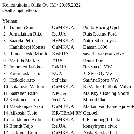
Koneurakointi Ollila Oy JM / 29.05.2022
Osallistujaluettelo:
Yleinen
1
Tolonen Sami
OuMK/UA
Puhto Racing Opel
2
Jormalainen Riku
ReiUA
Ruis Racing Ford
3
Saarela Petri
HvMK/UA
Nitro Sibir Toyota
4
Hanhikorpi Konsta
OuMK/UA
Datsun 1600
5
Raudaskoski Markku
KrsSUA
savarin varaosa volvo
6
Marttila Markus
YUA
Kama Ford
7
Immonen Jaakko
LakUA
Reksatech VW
8
Kuorikoski Tero
EUA
JJ Style Oy Vw
9
Heikkilä Arto
ScPalas
SarAnaSports VW
10
Isokangas Markku
OuMK/UA
K-Market Pattijoki Volvo
11
Saaranen Risto
NivUA
Maliskylä Racing Voorti
12
Koskinen Jarno
VetUA
Mimmi Fiat
13
Mäkikangas Niko
OuMK/UA
Matkanivan Konepaja Vol
14
Alikoski Tapio
KR-TEAM RY
Ooppeli
15
Laukkanen Arttu
OuMK/UA
OKpainting.fi Lada
16
Brandt Teijo
ReiUA
koneyhtymä civik
17
Leskinen Erno
OuMK/UA
ArskaService Fiat