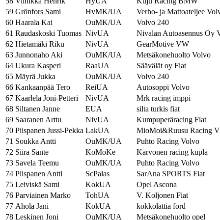
58
Viinikka Henrik
HyUA
Kuju Racing BMW
59
Grönfors Sami
HvMK/UA
Verho- ja Mattoateljee Vol
60
Haarala Kai
OuMK/UA
Volvo 240
61
Raudaskoski Tuomas
NivUA
Nivalan Autoasennus Oy 
62
Hietamäki Riku
NivUA
GearMotive VW
63
Junnonaho Aki
OuMK/UA
Metsäkonehuolto Volvo
64
Ukura Kasperi
RaaUA
Säävälät oy Fiat
65
Mäyrä Jukka
OuMK/UA
Volvo 240
66
Kankaanpää Tero
ReiUA
Autosoppi Volvo
67
Kaarlela Joni-Petteri
NivUA
Mrk racing imppi
68
Siltanen Janne
EUA
silta turkis fiat
69
Saaranen Arttu
NivUA
Kumpuperäracing Fiat
70
Piispanen Jussi-Pekka
LakUA
MioMoi&Ruusu Racing 
71
Soukka Antti
OuMK/UA
Puhto Racing Volvo
72
Siira Sante
KoMoKe
Karvonen racing kupla
73
Savela Teemu
OuMK/UA
Puhto Racing Volvo
74
Piispanen Antti
ScPalas
SarAna SPORTS Fiat
75
Leiviskä Sami
KokUA
Opel Ascona
76
Parviainen Marko
TohUA
V. Koljonen Fiat
77
Ahola Jani
KokUA
kokkolattia ford
78
Leskinen Joni
OuMK/UA
Metsäkonehuolto opel