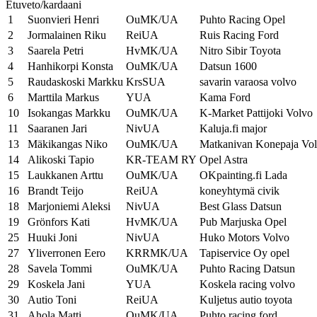
Etuveto/kardaani
1
Suonvieri Henri
OuMK/UA
Puhto Racing Opel
2
Jormalainen Riku
ReiUA
Ruis Racing Ford
3
Saarela Petri
HvMK/UA
Nitro Sibir Toyota
4
Hanhikorpi Konsta
OuMK/UA
Datsun 1600
5
Raudaskoski Markku
KrsSUA
savarin varaosa volvo
6
Marttila Markus
YUA
Kama Ford
10
Isokangas Markku
OuMK/UA
K-Market Pattijoki Volvo
11
Saaranen Jari
NivUA
Kaluja.fi major
13
Mäkikangas Niko
OuMK/UA
Matkanivan Konepaja Vo
14
Alikoski Tapio
KR-TEAM RY
Opel Astra
15
Laukkanen Arttu
OuMK/UA
OKpainting.fi Lada
16
Brandt Teijo
ReiUA
koneyhtymä civik
18
Marjoniemi Aleksi
NivUA
Best Glass Datsun
19
Grönfors Kati
HvMK/UA
Pub Marjuska Opel
25
Huuki Joni
NivUA
Huko Motors Volvo
27
Yliverronen Eero
KRRMK/UA
Tapiservice Oy opel
28
Savela Tommi
OuMK/UA
Puhto Racing Datsun
29
Koskela Jani
YUA
Koskela racing volvo
30
Autio Toni
ReiUA
Kuljetus autio toyota
31
Ahola Matti
OuMK/UA
Puhto racing ford