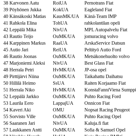
38
Karvonen Aatu
RoiUA
Pernotrans Fiat
39
Pöyhönen Jukka
KokUA
Eagleland Fiat
40
Känsäkoski Matias
KausMK/UA
Känä-Team IMP
41
Rahkola Elina
TohUA
rahkolantilan opeli
42
Leppälä Mika
NivUA
MPL Autopalvelu Fiat
43
Rautio Teijo
OuMK/UA
jomuracing volvo
44
Karppinen Markus
RaaUA
ArskaService Datsun
45
Autio Jari
ReiUA
Peltityö Autio Ford
46
Rautio Joonas
OuMK/UA
Metsäkonehuolto volvo
47
Marjoniemi Aleksi
NivUA
Best Glass Fiat
48
Herrala Petri
HvMK/UA
JP-osa opel
49
Pirttijärvi Niina
OuMK/UA
Taikahattu Daihatsu
50
Hillilä Heimo
SsUA
Raiten Korjaamo Fiat
51
Herrala Niko
HvMK/UA
KonstaFanniViena Sumpp
52
Leppälä Jarkko
OuMK/UA
Puhto Racing Ford
53
Laurila Eero
LappajUA
Onnicon Fiat
54
Kaveri Aki
OMU
Nopsat Racing Peugeot
55
Sorvisto Ville
OuMK/UA
Puhto Racing Opel
56
Saaranen Jari
NivUA
Kaluja.fi fiat
57
Laukkanen Antti
OuMK/UA
Sofia & Samuel Opel