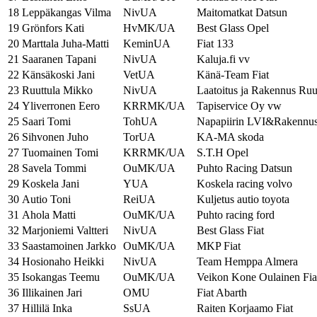
18
Leppäkangas Vilma
NivUA
Maitomatkat Datsun
19
Grönfors Kati
HvMK/UA
Best Glass Opel
20
Marttala Juha-Matti
KeminUA
Fiat 133
21
Saaranen Tapani
NivUA
Kaluja.fi vv
22
Känsäkoski Jani
VetUA
Känä-Team Fiat
23
Ruuttula Mikko
NivUA
Laatoitus ja Rakennus Ru
24
Yliverronen Eero
KRRMK/UA
Tapiservice Oy vw
25
Saari Tomi
TohUA
Napapiirin LVI&Rakennus
26
Sihvonen Juho
TorUA
KA-MA skoda
27
Tuomainen Tomi
KRRMK/UA
S.T.H Opel
28
Savela Tommi
OuMK/UA
Puhto Racing Datsun
29
Koskela Jani
YUA
Koskela racing volvo
30
Autio Toni
ReiUA
Kuljetus autio toyota
31
Ahola Matti
OuMK/UA
Puhto racing ford
32
Marjoniemi Valtteri
NivUA
Best Glass Fiat
33
Saastamoinen Jarkko
OuMK/UA
MKP Fiat
34
Hosionaho Heikki
NivUA
Team Hemppa Almera
35
Isokangas Teemu
OuMK/UA
Veikon Kone Oulainen Fia
36
Illikainen Jari
OMU
Fiat Abarth
37
Hillilä Inka
SsUA
Raiten Korjaamo Fiat