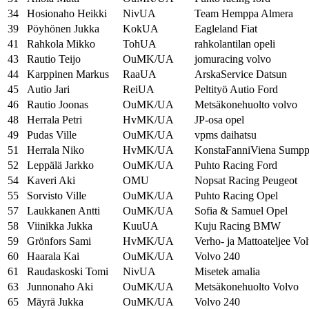
34
Hosionaho Heikki
NivUA
Team Hemppa Almera
39
Pöyhönen Jukka
KokUA
Eagleland Fiat
41
Rahkola Mikko
TohUA
rahkolantilan opeli
43
Rautio Teijo
OuMK/UA
jomuracing volvo
44
Karppinen Markus
RaaUA
ArskaService Datsun
45
Autio Jari
ReiUA
Peltityö Autio Ford
46
Rautio Joonas
OuMK/UA
Metsäkonehuolto volvo
48
Herrala Petri
HvMK/UA
JP-osa opel
49
Pudas Ville
OuMK/UA
vpms daihatsu
51
Herrala Niko
HvMK/UA
KonstaFanniViena Sumpp
52
Leppälä Jarkko
OuMK/UA
Puhto Racing Ford
54
Kaveri Aki
OMU
Nopsat Racing Peugeot
55
Sorvisto Ville
OuMK/UA
Puhto Racing Opel
57
Laukkanen Antti
OuMK/UA
Sofia & Samuel Opel
58
Viinikka Jukka
KuuUA
Kuju Racing BMW
59
Grönfors Sami
HvMK/UA
Verho- ja Mattoateljee Vo
60
Haarala Kai
OuMK/UA
Volvo 240
61
Raudaskoski Tomi
NivUA
Misetek amalia
63
Junnonaho Aki
OuMK/UA
Metsäkonehuolto Volvo
65
Mäyrä Jukka
OuMK/UA
Volvo 240