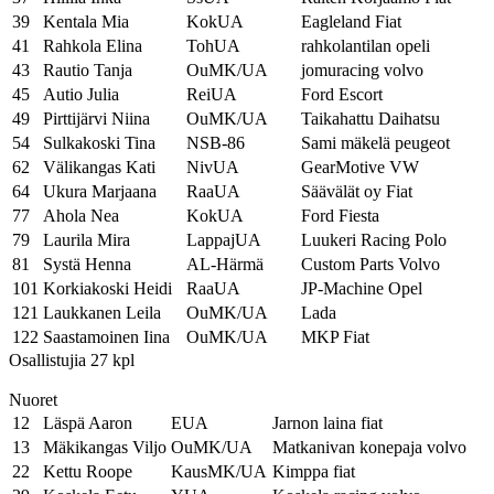
39
Kentala Mia
KokUA
Eagleland Fiat
41
Rahkola Elina
TohUA
rahkolantilan opeli
43
Rautio Tanja
OuMK/UA
jomuracing volvo
45
Autio Julia
ReiUA
Ford Escort
49
Pirttijärvi Niina
OuMK/UA
Taikahattu Daihatsu
54
Sulkakoski Tina
NSB-86
Sami mäkelä peugeot
62
Välikangas Kati
NivUA
GearMotive VW
64
Ukura Marjaana
RaaUA
Säävälät oy Fiat
77
Ahola Nea
KokUA
Ford Fiesta
79
Laurila Mira
LappajUA
Luukeri Racing Polo
81
Systä Henna
AL-Härmä
Custom Parts Volvo
101
Korkiakoski Heidi
RaaUA
JP-Machine Opel
121
Laukkanen Leila
OuMK/UA
Lada
122
Saastamoinen Iina
OuMK/UA
MKP Fiat
Osallistujia 27 kpl
Nuoret
12
Läspä Aaron
EUA
Jarnon laina fiat
13
Mäkikangas Viljo
OuMK/UA
Matkanivan konepaja volvo
22
Kettu Roope
KausMK/UA
Kimppa fiat