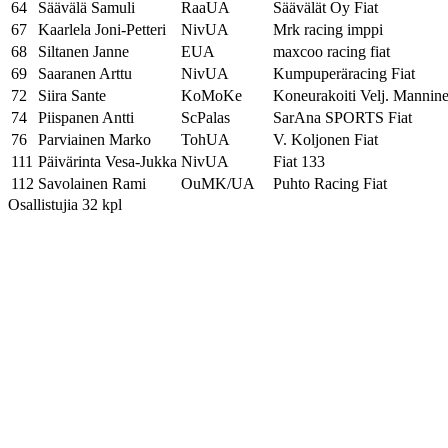
64
Säävälä Samuli
RaaUA
Säävälät Oy Fiat
67
Kaarlela Joni-Petteri
NivUA
Mrk racing imppi
68
Siltanen Janne
EUA
maxcoo racing fiat
69
Saaranen Arttu
NivUA
Kumpuperäracing Fiat
72
Siira Sante
KoMoKe
Koneurakoiti Velj. Mannin
74
Piispanen Antti
ScPalas
SarAna SPORTS Fiat
76
Parviainen Marko
TohUA
V. Koljonen Fiat
111
Päivärinta Vesa-Jukka
NivUA
Fiat 133
112
Savolainen Rami
OuMK/UA
Puhto Racing Fiat
Osallistujia 32 kpl