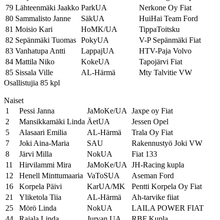
79
Lähteenmäki Jaakko
ParkUA
Nerkone Oy Fiat
80
Sammalisto Janne
SäkUA
HuiHai Team Ford
81
Moisio Kari
HoMK/UA
TippaToitsku
82
Sepänmäki Tuomas
PokyUA
V-P Sepänmäki Fiat
83
Vanhatupa Antti
LappajUA
HTV-Paja Volvo
84
Mattila Niko
KokeUA
Tapojärvi Fiat
85
Sissala Ville
AL-Härmä
Mty Talvitie VW
Osallistujia 85 kpl
Naiset
1
Pessi Janna
JaMoKe/UA
Jaxpe oy Fiat
2
Mansikkamäki Linda
ÄetUA
Jessen Opel
5
Alasaari Emilia
AL-Härmä
Trala Oy Fiat
7
Joki Aina-Maria
SAU
Rakennustyö Joki VW
8
Järvi Milla
NokUA
Fiat 133
11
Hirvilammi Mira
JaMoKe/UA
JH-Racing kupla
12
Henell Minttumaaria
VaToSUA
Aseman Ford
16
Korpela Päivi
KarUA/MK
Pentti Korpela Oy Fiat
21
Yliketola Tiia
AL-Härmä
Ah-tarvike fiiat
25
Mörö Linda
NokUA
LAILA POWER FIAT
44
Rajala Linda
Jurvan UA
RBF Kupla