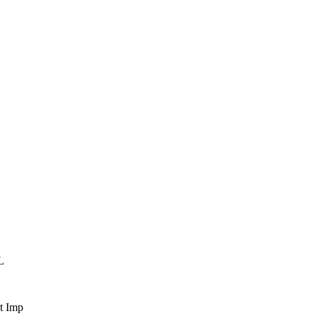
L
t Imp