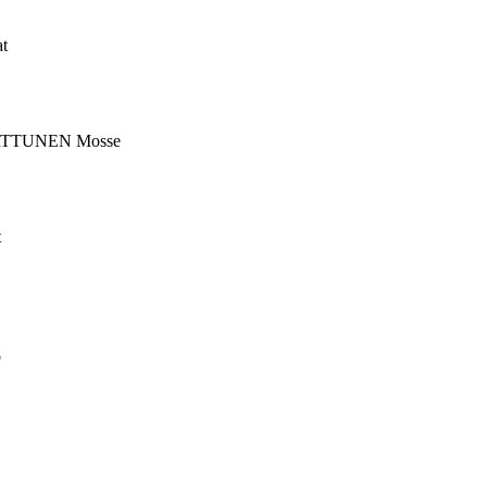
t
ARTTUNEN Mosse
t
ö