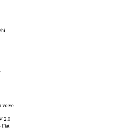
shi
o
u volvo
V 2.0
 Fiat