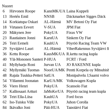
Nuoret
6
Hirvonen Roope
KannMK/UA
Laina Kuppeli
13
Hertén Emil
NNSB
Däckmarket Sigges Däck
14
Korkiatupa Oskari
AL-Härmä
MV Betoni Oy Fiat
18
Virtanen Eevert
V-SUA
JPM Fiat
20
Mäkynen Jere
PokyUA
Fixus VW
23
Rautiainen Jonni
KarstUA
Sinkem Oy Fiat
26
Teiri Eemeli
KauhUA
Pöyröö Racing Team VW
29
Syväjärvi Lauri
AL-Härmä
ViherRakennus Syväjärvi fi
36
Kettu Roope
KausMK/UA
R.kettu racing kupla
40
Ylä-Mononen Santeri
P-HUA
FCRT / Ford
41
Myllyharju Roni
Jurvan UA
JO RAKENNE kupla
42
Myllymäki Tuomas
NoorUA/MK
Pentti Korpela oy Mitsubish
48
Rajala Tuukka-Petteri
SatUA
Monipalvelu J,Saarni volvo
54
Ylilammi Joonatan
KarUA/MK
Volkswagen Kupla
56
Viero Henri
PokyUA
Scansolo Fiat
57
Kalliosaari Artturi
JaMoKe/UA
Pöyröö racing team kupla
58
Teiri Ella-Liisa
KauhUA
Ford focus
62
Iso-Tuisku Ville
PokyUA
Juhon Corolla
84
Ikävalko Joni
Päij-HUA
Tapojärvi Fiat