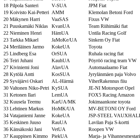
18
Pilpola Santeri
V-SUA
JPM Fiat
19
Koivisto Kai-Petteri
AMM
Klemolan Betoni Ford
20
Mäkynen Harri
VaaSAS
Fixus VW
21
Puuskamäki Niklas
KvanUA
Team Riihimäki fiat
22
Nieminen Henri
HämUA
Untila Racing Golf
23
Tarkka Mikael
JaMoKe/UA
Sinkem Oy Fiat
24
Meriläinen Jarmo
KokeUA
Toyota
25
Lindberg Esa
OrSUA
Ruhala racing fiat
26
Teiri Juhani
KauhUA
Pöyröö racing team VW
27
Kiviniemi Joni
AlavUA
Automaalaamo Fiat
28
Kytölä Antti
KosSUA
Jyrylänmäen paja Volvo
29
Syväjärvi Oskari
AL-Härmä
ViherRakennus fiiu
30
Valtonen Niko-Petri
KySUA
JE-NI Motorsport Opel
31
Ketonen Ilari
LemUA
FOX5 Racing Amazon
32
Kuusela Teemu
KarUA/MK
Jokimaankone toyota
33
Lehtinen Markus
HoMK/UA
MV-BETONI OY Ford
34
Vatajaniemi Janne
KokeUA
JSP-STEEL VAUXHAL
35
Keskinen Juuso
RauUA
Lavilan Paja S-kortti
36
Känsäkoski Jani
VetUA
Roopen VW
37
Kauppinen Kimmo
PiekUA
Marja- ja Vihannesmestari