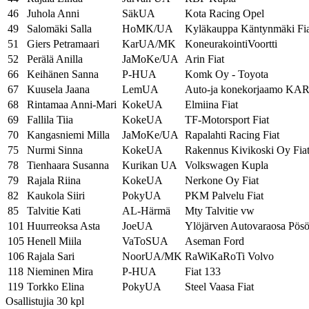
46
Juhola Anni
SäkUA
Kota Racing Opel
49
Salomäki Salla
HoMK/UA
Kyläkauppa Käntynmäki Fia
51
Giers Petramaari
KarUA/MK
KoneurakointiVoortti
52
Perälä Anilla
JaMoKe/UA
Arin Fiat
66
Keihänen Sanna
P-HUA
Komk Oy - Toyota
67
Kuusela Jaana
LemUA
Auto-ja konekorjaamo K
68
Rintamaa Anni-Mari
KokeUA
Elmiina Fiat
69
Fallila Tiia
KokeUA
TF-Motorsport Fiat
70
Kangasniemi Milla
JaMoKe/UA
Rapalahti Racing Fiat
75
Nurmi Sinna
KokeUA
Rakennus Kivikoski Oy Fia
78
Tienhaara Susanna
Kurikan UA
Volkswagen Kupla
79
Rajala Riina
KokeUA
Nerkone Oy Fiat
82
Kaukola Siiri
PokyUA
PKM Palvelu Fiat
85
Talvitie Kati
AL-Härmä
Mty Talvitie vw
101
Huurreoksa Asta
JoeUA
Ylöjärven Autovaraosa Pös
105
Henell Miila
VaToSUA
Aseman Ford
106
Rajala Sari
NoorUA/MK
RaWiKaRoTi Volvo
118
Nieminen Mira
P-HUA
Fiat 133
119
Torkko Elina
PokyUA
Steel Vaasa Fiat
Osallistujia 30 kpl