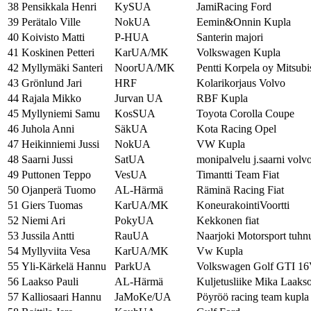
38
Pensikkala Henri
KySUA
JamiRacing Ford
39
Perätalo Ville
NokUA
Eemin&Onnin Kupla
40
Koivisto Matti
P-HUA
Santerin majori
41
Koskinen Petteri
KarUA/MK
Volkswagen Kupla
42
Myllymäki Santeri
NoorUA/MK
Pentti Korpela oy Mitsubi
43
Grönlund Jari
HRF
Kolarikorjaus Volvo
44
Rajala Mikko
Jurvan UA
RBF Kupla
45
Myllyniemi Samu
KosSUA
Toyota Corolla Coupe
46
Juhola Anni
SäkUA
Kota Racing Opel
47
Heikinniemi Jussi
NokUA
VW Kupla
48
Saarni Jussi
SatUA
monipalvelu j.saarni volv
49
Puttonen Teppo
VesUA
Timantti Team Fiat
50
Ojanperä Tuomo
AL-Härmä
Räminä Racing Fiat
51
Giers Tuomas
KarUA/MK
KoneurakointiVoortti
52
Niemi Ari
PokyUA
Kekkonen fiat
53
Jussila Antti
RauUA
Naarjoki Motorsport tuhn
54
Myllyviita Vesa
KarUA/MK
Vw Kupla
55
Yli-Kärkelä Hannu
ParkUA
Volkswagen Golf GTI 16
56
Laakso Pauli
AL-Härmä
Kuljetusliike Mika Laakso
57
Kalliosaari Hannu
JaMoKe/UA
Pöyröö racing team kupla