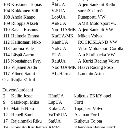
103
Koskinen Topias
ÄhtUA
Arjen Sankarit Rellu
104
Kukkonen Vili
V-SUA
suoraX citroën
108
Ahola Kaapo
LopUA
Punaportti VW
109
Ruoppa Akseli
AnkUA
AMR Motorsport vw
110
Rajala Rasmus
NoorUA/MK
Arjen Sankarit VW
111
Halmela Emma
KarUA/MK
Mikan Volvo
112
Kalliosaari Niko
KauhUA
ROCKISLAND VW
113
Luoma Ville
NokUA
ViLu Motorsport Corolla
114
Läspä Aaron
EUA
Am Skullbacka VW
115
Nousiainen Pyry
RauUA
A.Kurki Racing Volvo
116
Viljanen Aada
NoorUA/MK
Häävi Racing Pösö
117
Ylinen Sanni
AL-Härmä
Lammin Astra
Osallistujia 31 kpl
Etuveto/kardaani
2
Kallio Jesse
HämUA
kuljetus EKKY opel
9
Salokorpi Mika
LapUA
Ford
10
Mattila Niko
KokeUA
Tapojärvi Volvo
12
Henell Sami
VaToSUA
Aseman Ford
17
Rajainmäki Riku
SatUA
Kuljetus Tojota
19
Koivisto Kai-Petteri
AMM
Klemolan Betoni Ford