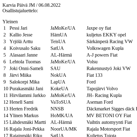
Karvia Päivä JM / 06.08.2022
Osallistujaluettelo:
Yleinen
1
Pessi Jari
JaMoKe/UA
Jaxpe oy fiat
2
Kallio Jesse
HämUA
kuljetus EKKY opel
3
Yrjölä Arttu
TeisUA
Särkänperä Racing VW
4
Koivusalo Saku
SatUA
Volkswagen Kupla
5
Alasaari Janne
AL-Härmä
A-J powers Fiat
6
Lehtola Tuomas
JaMoKe/UA
Volsu
7
Joki Onni-Sameli
SAU
Rakennustyö Joki VW
8
Järvi Miika
NokUA
Fiat 133
9
Salokorpi Mika
LapUA
Ford
10
Purakasmäki Jani
KokeUA
Tapojärvi Volvo
11
Hirvilammi Jarkko
JaMoKe/UA
JH- Racing Kupla
12
Henell Sami
VaToSUA
Aseman Ford
13
Herten Fredrik
NNSB
Däckmarket Sigges däck F
14
Ylinen Markus
HoMK/UA
MV BETONI OY Fiat
15
Lähdesmäki Martti
AL-Härmä
Vaihtix automyynti Fiat
16
Rajala Joni-Pekka
NoorUA/MK
Rajala Motorsport Fiat
17
Rajainmäki Riku
SatUA
Kuljetus Tojota