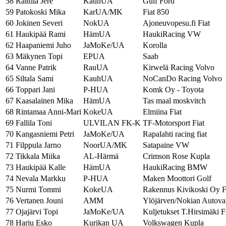
58
Raittila Jere
KauhUA
Gulf Ford
59
Patokoski Mika
KarUA/MK
Fiat 850
60
Jokinen Severi
NokUA
Ajoneuvopesu.fi Fiat
61
Haukipää Rami
HämUA
HaukiRacing VW
62
Haapaniemi Juho
JaMoKe/UA
Korolla
63
Mäkynen Topi
EPUA
Saab
64
Vanne Patrik
RauUA
Kirwelä Racing Volvo
65
Siltala Sami
KauhUA
NoCanDo Racing Volvo
66
Toppari Jani
P-HUA
Komk Oy - Toyota
67
Kaasalainen Mika
HämUA
Tas maal moskvitch
68
Rintamaa Anni-Mari
KokeUA
Elmiina Fiat
69
Fallila Toni
ULVILAN FK-K
TF-Motorsport Fiat
70
Kangasniemi Petri
JaMoKe/UA
Rapalahti racing fiat
71
Filppula Jarno
NoorUA/MK
Satapaine VW
72
Tikkala Miika
AL-Härmä
Crimson Rose Kupla
73
Haukipää Kalle
HämUA
HaukiRacing BMW
74
Nevala Markku
P-HUA
Maken Moottori Golf
75
Nurmi Tommi
KokeUA
Rakennus Kivikoski Oy F
76
Vertanen Jouni
AMM
Ylöjärven/Nokian Autova
77
Ojajärvi Topi
JaMoKe/UA
Kuljetukset T.Hirsimäki F
78
Harju Esko
Kurikan UA
Volkswagen Kupla