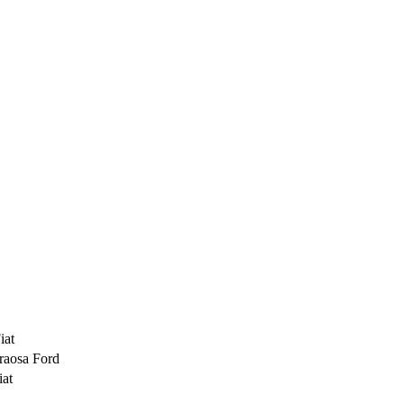
iat
raosa Ford
iat