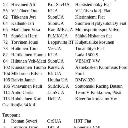
52
Hirvonen Ali
Koi-SavUA
Hassisten ööky Fiat
55
Väätäinen Outi
KUA
Väätäisen korj. Fiat
62
Tikkanen Jyri
SuonUA
Kierinniemi Fiat
64
Kallanto Jari
SuonUA
Suomen Hyötyautot Oy Fiat
65
Matilainen Vesa
KannMK/UA
Motorsporttorspot Volvo
71
Sandelin Harri
PuMK/UA
Sähkö Niskanen fiat
72
Torvinen Jouni
Leppävirta RT
Kuljetusliike kosunen
73
Huttunen Tom
VesUA
Timanttityö Fiat
82
Hartikainen Hannu
KUA
Lada 1500 S
84
Hiltunen Veli-Matti
SuonUA
VEMAT VW
102
Kuusrainen Tuomo
KarstUA
Äänekosken Kuormaus Ford
104
Mikkonen Edvin
KiuUA
Ford
105
Raivio Janne
Huuha UA
BMW 320
106
Vihavainen Pauli
SulMK/UA
Soittomäki Racing Datsun
114
Autio Carita
JämSUA
Team V Kukkonen, Pösö
113
Huhtilainen Kari
HeiUA
Kiveriön korjaamo Vw
Osallistujia 34 kpl
Tuupparit
1
Röman Severi
OrSUA
HRT Fiat
3
Lindroos Jarno
TikUA
Konepaja VW