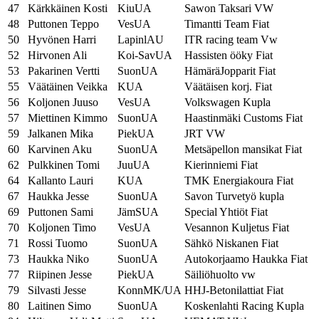
47
Kärkkäinen Kosti
KiuUA
Sawon Taksari VW
48
Puttonen Teppo
VesUA
Timantti Team Fiat
50
Hyvönen Harri
LapinlAU
ITR racing team Vw
52
Hirvonen Ali
Koi-SavUA
Hassisten ööky Fiat
53
Pakarinen Vertti
SuonUA
HämäräJopparit Fiat
55
Väätäinen Veikka
KUA
Väätäisen korj. Fiat
56
Koljonen Juuso
VesUA
Volkswagen Kupla
57
Miettinen Kimmo
SuonUA
Haastinmäki Customs Fiat
59
Jalkanen Mika
PiekUA
JRT VW
60
Karvinen Aku
SuonUA
Metsäpellon mansikat Fiat
62
Pulkkinen Tomi
JuuUA
Kierinniemi Fiat
64
Kallanto Lauri
KUA
TMK Energiakoura Fiat
67
Haukka Jesse
SuonUA
Savon Turvetyö kupla
69
Puttonen Sami
JämSUA
Special Yhtiöt Fiat
70
Koljonen Timo
VesUA
Vesannon Kuljetus Fiat
71
Rossi Tuomo
SuonUA
Sähkö Niskanen Fiat
73
Haukka Niko
SuonUA
Autokorjaamo Haukka Fiat
77
Riipinen Jesse
PiekUA
Säiliöhuolto vw
79
Silvasti Jesse
KonnMK/UA
HHJ-Betonilattiat Fiat
80
Laitinen Simo
SuonUA
Koskenlahti Racing Kupla