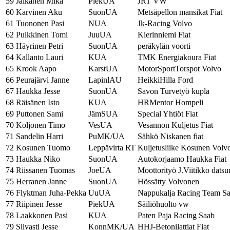
59
Jalkanen Mika
PiekUA
JRT VW
60
Karvinen Aku
SuonUA
Metsäpellon mansikat Fiat
61
Tuononen Pasi
NUA
Jk-Racing Volvo
62
Pulkkinen Tomi
JuuUA
Kierinniemi Fiat
63
Häyrinen Petri
SuonUA
peräkylän voorti
64
Kallanto Lauri
KUA
TMK Energiakoura Fiat
65
Krook Aapo
KarstUA
MotorSportTorspot Volvo
66
Peurajärvi Janne
LapinlAU
HeikkiHilla Ford
67
Haukka Jesse
SuonUA
Savon Turvetyö kupla
68
Räisänen Isto
KUA
HRMentor Hompeli
69
Puttonen Sami
JämSUA
Special Yhtiöt Fiat
70
Koljonen Timo
VesUA
Vesannon Kuljetus Fiat
71
Sandelin Harri
PuMK/UA
Sähkö Niskanen fiat
72
Kosunen Tuomo
Leppävirta RT
Kuljetusliike Kosunen Volv
73
Haukka Niko
SuonUA
Autokorjaamo Haukka Fiat
74
Riissanen Tuomas
JoeUA
Moottorityö J.Viitikko datsu
75
Herranen Janne
SuonUA
Hössätty Volvonen
76
Flyktman Juha-Pekka
UuUA
Nappukalja Racing Team S
77
Riipinen Jesse
PiekUA
Säiliöhuolto vw
78
Laakkonen Pasi
KUA
Paten Paja Racing Saab
79
Silvasti Jesse
KonnMK/UA
HHJ-Betonilattiat Fiat