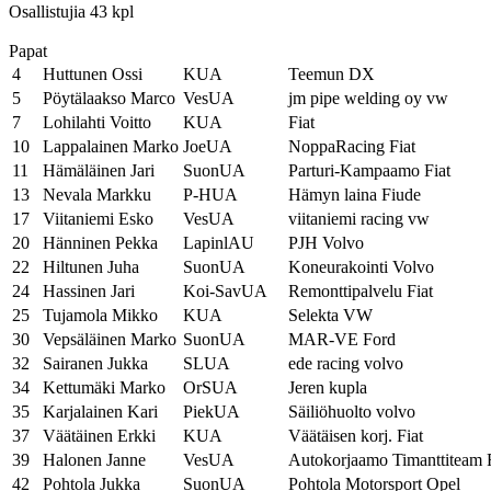
Osallistujia 43 kpl
Papat
4
Huttunen Ossi
KUA
Teemun DX
5
Pöytälaakso Marco
VesUA
jm pipe welding oy vw
7
Lohilahti Voitto
KUA
Fiat
10
Lappalainen Marko
JoeUA
NoppaRacing Fiat
11
Hämäläinen Jari
SuonUA
Parturi-Kampaamo Fiat
13
Nevala Markku
P-HUA
Hämyn laina Fiude
17
Viitaniemi Esko
VesUA
viitaniemi racing vw
20
Hänninen Pekka
LapinlAU
PJH Volvo
22
Hiltunen Juha
SuonUA
Koneurakointi Volvo
24
Hassinen Jari
Koi-SavUA
Remonttipalvelu Fiat
25
Tujamola Mikko
KUA
Selekta VW
30
Vepsäläinen Marko
SuonUA
MAR-VE Ford
32
Sairanen Jukka
SLUA
ede racing volvo
34
Kettumäki Marko
OrSUA
Jeren kupla
35
Karjalainen Kari
PiekUA
Säiliöhuolto volvo
37
Väätäinen Erkki
KUA
Väätäisen korj. Fiat
39
Halonen Janne
VesUA
Autokorjaamo Timanttiteam F
42
Pohtola Jukka
SuonUA
Pohtola Motorsport Opel