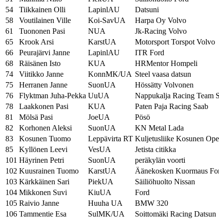
54
Tiikkainen Olli
LapinlAU
Datsuni
58
Voutilainen Ville
Koi-SavUA
Harpa Oy Volvo
61
Tuononen Pasi
NUA
Jk-Racing Volvo
65
Krook Arsi
KarstUA
Motorsport Torspot Volvo
66
Peurajärvi Janne
LapinlAU
ITR Ford
68
Räisänen Isto
KUA
HRMentor Hompeli
74
Viitikko Janne
KonnMK/UA
Steel vaasa datsun
75
Herranen Janne
SuonUA
Hössätty Volvonen
76
Flyktman Juha-Pekka
UuUA
Nappukalja Racing Team 
78
Laakkonen Pasi
KUA
Paten Paja Racing Saab
81
Mölsä Pasi
JoeUA
Pösö
82
Korhonen Aleksi
SuonUA
KN Metal Lada
83
Kosunen Tuomo
Leppävirta RT
Kuljetusliike Kosunen Ope
85
Kyllönen Leevi
VesUA
Jetista citikka
101
Häyrinen Petri
SuonUA
peräkylän voorti
102
Kuusrainen Tuomo
KarstUA
Äänekosken Kuormaus Fo
103
Kärkkäinen Sari
PiekUA
Säiliöhuolto Nissan
104
Mikkonen Suvi
KiuUA
Ford
105
Raivio Janne
Huuha UA
BMW 320
106
Tammentie Esa
SulMK/UA
Soittomäki Racing Datsun