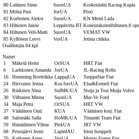
80
Laitinen Simo
SuonUA
Koskenlahti Racing Kupla
81
Mölsä Pasi
JoeUA
Pösö
82
Korhonen Aleksi
SuonUA
KN Metal Lada
83
Hiltunen Janne
Leppävirta RT
Koneurakointihiltunen.fi ope
84
Hiltunen Veli-Matti
SuonUA
VEMAT VW
85
Kyllönen Leevi
VesUA
Jetista citikka
Osallistujia 84 kpl
Naiset
1
Mäkelä Heini
OrSUA
HRT Fiat
6
Larkkonen Amanda
JoeUA
JL-Racing Rellu
16
Hemming Reetriikka
LappajUA
TarppaStar Fiat
24
Hirvonen Jenna
Koi-SavUA
Elsa&Eemeli Fiat
26
Rinkinen Nina
SulMK/UA
Nuija ja Tosi Muija Volvo
30
Vilhunen Minna
SuonUA
Mar-Ve Ford
34
Maja Petra
OrSUA
HRT VW
37
Väätäinen Outi
KUA
Väätäisen korj. Fiat
48
Salomäki Salla
HoMK/UA
Timantti Team Fiat
59
Hämäläinen Vilma
PiekUA
JRT VW
68
Peurajärvi Jenni
LapinlAU
Iston honppeli
70
Koljonen Anne
VesUA
Moisio Forest Fiat