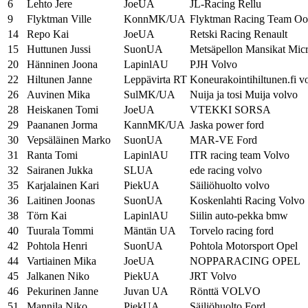
6
Lehto Jere
JoeUA
JL-Racing Rellu
9
Flyktman Ville
KonnMK/UA
Flyktman Racing Team Oo
14
Repo Kai
JoeUA
Retski Racing Renault
15
Huttunen Jussi
SuonUA
Metsäpellon Mansikat Mic
20
Hänninen Joona
LapinlAU
PJH Volvo
22
Hiltunen Janne
Leppävirta RT
Koneurakointihiltunen.fi v
26
Auvinen Mika
SulMK/UA
Nuija ja tosi Muija volvo
28
Heiskanen Tomi
JoeUA
VTEKKI SORSA
29
Paananen Jorma
KannMK/UA
Jaska power ford
30
Vepsäläinen Marko
SuonUA
MAR-VE Ford
31
Ranta Tomi
LapinlAU
ITR racing team Volvo
32
Sairanen Jukka
SLUA
ede racing volvo
35
Karjalainen Kari
PiekUA
Säiliöhuolto volvo
36
Laitinen Joonas
SuonUA
Koskenlahti Racing Volvo
38
Törn Kai
LapinlAU
Siilin auto-pekka bmw
40
Tuurala Tommi
Mäntän UA
Torvelo racing ford
42
Pohtola Henri
SuonUA
Pohtola Motorsport Opel
44
Vartiainen Mika
JoeUA
NOPPARACING OPEL
45
Jalkanen Niko
PiekUA
JRT Volvo
46
Pekurinen Janne
Juvan UA
Rönttä VOLVO
51
Mannila Niko
PiekUA
Säiliöhuolto Ford