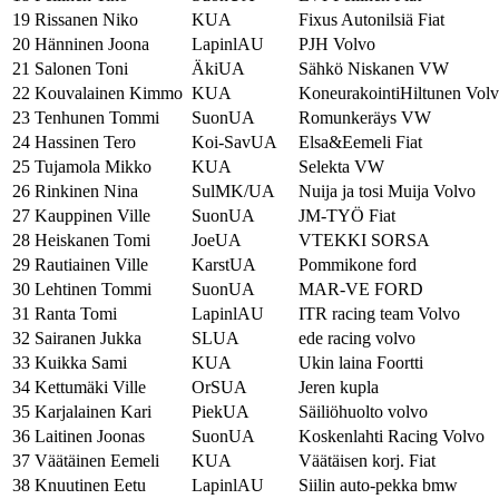
19
Rissanen Niko
KUA
Fixus Autonilsiä Fiat
20
Hänninen Joona
LapinlAU
PJH Volvo
21
Salonen Toni
ÄkiUA
Sähkö Niskanen VW
22
Kouvalainen Kimmo
KUA
KoneurakointiHiltunen Vol
23
Tenhunen Tommi
SuonUA
Romunkeräys VW
24
Hassinen Tero
Koi-SavUA
Elsa&Eemeli Fiat
25
Tujamola Mikko
KUA
Selekta VW
26
Rinkinen Nina
SulMK/UA
Nuija ja tosi Muija Volvo
27
Kauppinen Ville
SuonUA
JM-TYÖ Fiat
28
Heiskanen Tomi
JoeUA
VTEKKI SORSA
29
Rautiainen Ville
KarstUA
Pommikone ford
30
Lehtinen Tommi
SuonUA
MAR-VE FORD
31
Ranta Tomi
LapinlAU
ITR racing team Volvo
32
Sairanen Jukka
SLUA
ede racing volvo
33
Kuikka Sami
KUA
Ukin laina Foortti
34
Kettumäki Ville
OrSUA
Jeren kupla
35
Karjalainen Kari
PiekUA
Säiliöhuolto volvo
36
Laitinen Joonas
SuonUA
Koskenlahti Racing Volvo
37
Väätäinen Eemeli
KUA
Väätäisen korj. Fiat
38
Knuutinen Eetu
LapinlAU
Siilin auto-pekka bmw