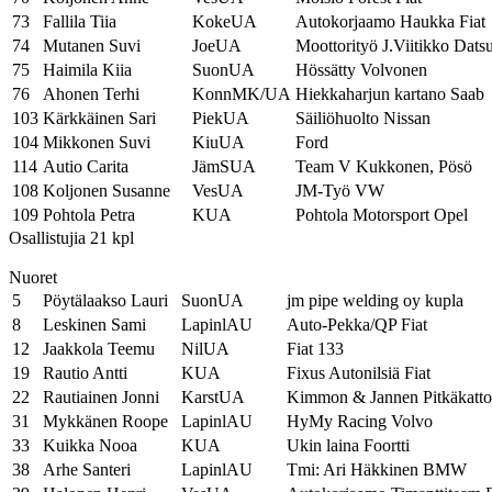
73
Fallila Tiia
KokeUA
Autokorjaamo Haukka Fiat
74
Mutanen Suvi
JoeUA
Moottorityö J.Viitikko Dats
75
Haimila Kiia
SuonUA
Hössätty Volvonen
76
Ahonen Terhi
KonnMK/UA
Hiekkaharjun kartano Saab
103
Kärkkäinen Sari
PiekUA
Säiliöhuolto Nissan
104
Mikkonen Suvi
KiuUA
Ford
114
Autio Carita
JämSUA
Team V Kukkonen, Pösö
108
Koljonen Susanne
VesUA
JM-Työ VW
109
Pohtola Petra
KUA
Pohtola Motorsport Opel
Osallistujia 21 kpl
Nuoret
5
Pöytälaakso Lauri
SuonUA
jm pipe welding oy kupla
8
Leskinen Sami
LapinlAU
Auto-Pekka/QP Fiat
12
Jaakkola Teemu
NilUA
Fiat 133
19
Rautio Antti
KUA
Fixus Autonilsiä Fiat
22
Rautiainen Jonni
KarstUA
Kimmon & Jannen Pitkäkatto
31
Mykkänen Roope
LapinlAU
HyMy Racing Volvo
33
Kuikka Nooa
KUA
Ukin laina Foortti
38
Arhe Santeri
LapinlAU
Tmi: Ari Häkkinen BMW