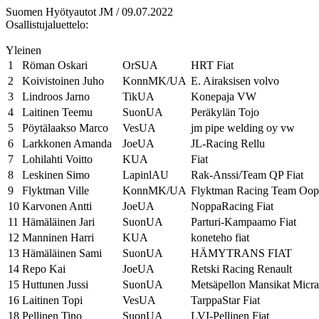
Suomen Hyötyautot JM / 09.07.2022
Osallistujaluettelo:
Yleinen
1
Röman Oskari
OrSUA
HRT Fiat
2
Koivistoinen Juho
KonnMK/UA
E. Airaksisen volvo
3
Lindroos Jarno
TikUA
Konepaja VW
4
Laitinen Teemu
SuonUA
Peräkylän Tojo
5
Pöytälaakso Marco
VesUA
jm pipe welding oy vw
6
Larkkonen Amanda
JoeUA
JL-Racing Rellu
7
Lohilahti Voitto
KUA
Fiat
8
Leskinen Simo
LapinlAU
Rak-Anssi/Team QP Fiat
9
Flyktman Ville
KonnMK/UA
Flyktman Racing Team Oop
10
Karvonen Antti
JoeUA
NoppaRacing Fiat
11
Hämäläinen Jari
SuonUA
Parturi-Kampaamo Fiat
12
Manninen Harri
KUA
koneteho fiat
13
Hämäläinen Sami
SuonUA
HÄMYTRANS FIAT
14
Repo Kai
JoeUA
Retski Racing Renault
15
Huttunen Jussi
SuonUA
Metsäpellon Mansikat Micra
16
Laitinen Topi
VesUA
TarppaStar Fiat
18
Pellinen Tino
SuonUA
LVI-Pellinen Fiat