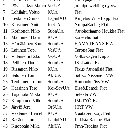
5
Pöytälaakso Marco
VesUA
jm pipe welding oy vw
7
Lohilahti Voitto
KUA
Fiat
8
Leskinen Simo
LapinlAU
Kuljetus Ville Lappi Fiat
10
Karvonen Antti
JoeUA
NoppaRacing Fiat
11
Korhonen Niko
SuonUA
Autokorjaamo Haukka Fiat
12
Manninen Harri
KUA
koneteho fiat
13
Hämäläinen Sami
SuonUA
HÄMYTRANS FIAT
16
Laitinen Topi
VesUA
TarppaStar Fiat
17
Viitaniemi Esko
VesUA
Volkswagen Kupla
18
Pellinen Tino
SuonUA
JSJ-Lattiat Fiat
19
Rissanen Niko
KUA
Fixus Autonilsiä Fiat
21
Salonen Toni
ÄkiUA
Sähkö Niskanen VW
23
Tenhunen Tommi
SuonUA
Romunkeräys VW
24
Hassinen Tero
Koi-SavUA
Elsa&Eemeli Fiat
25
Tujamola Mikko
KUA
Selekta VW
27
Kauppinen Ville
SuonUA
JM-TYÖ Fiat
34
Järviö Jere
OrSUA
HRT VW
37
Väätäinen Eemeli
KUA
Väätäisen korj. Fiat
41
Räsänen Joona
LapinlAU
Jutkista Racing Fiat
43
Kuoppala Mika
ÄkiUA
Pmh-Trading Fiat