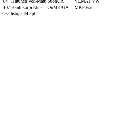
84
Hiltunen Veli-Matti
SuonUA
VEMAT VW
107
Hanhikorpi Elina
OuMK/UA
MKP Fiat
Osallistujia 44 kpl