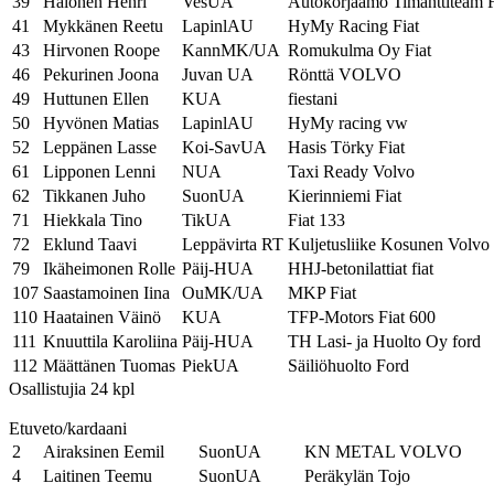
39
Halonen Henri
VesUA
Autokorjaamo Timanttiteam F
41
Mykkänen Reetu
LapinlAU
HyMy Racing Fiat
43
Hirvonen Roope
KannMK/UA
Romukulma Oy Fiat
46
Pekurinen Joona
Juvan UA
Rönttä VOLVO
49
Huttunen Ellen
KUA
fiestani
50
Hyvönen Matias
LapinlAU
HyMy racing vw
52
Leppänen Lasse
Koi-SavUA
Hasis Törky Fiat
61
Lipponen Lenni
NUA
Taxi Ready Volvo
62
Tikkanen Juho
SuonUA
Kierinniemi Fiat
71
Hiekkala Tino
TikUA
Fiat 133
72
Eklund Taavi
Leppävirta RT
Kuljetusliike Kosunen Volvo
79
Ikäheimonen Rolle
Päij-HUA
HHJ-betonilattiat fiat
107
Saastamoinen Iina
OuMK/UA
MKP Fiat
110
Haatainen Väinö
KUA
TFP-Motors Fiat 600
111
Knuuttila Karoliina
Päij-HUA
TH Lasi- ja Huolto Oy ford
112
Määttänen Tuomas
PiekUA
Säiliöhuolto Ford
Osallistujia 24 kpl
Etuveto/kardaani
2
Airaksinen Eemil
SuonUA
KN METAL VOLVO
4
Laitinen Teemu
SuonUA
Peräkylän Tojo