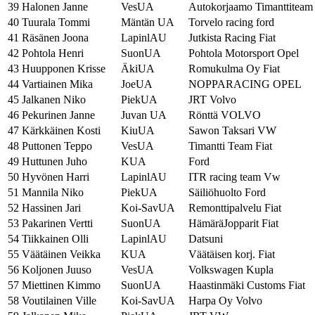
39
Halonen Janne
VesUA
Autokorjaamo Timanttiteam 
40
Tuurala Tommi
Mäntän UA
Torvelo racing ford
41
Räsänen Joona
LapinlAU
Jutkista Racing Fiat
42
Pohtola Henri
SuonUA
Pohtola Motorsport Opel
43
Huupponen Krisse
ÄkiUA
Romukulma Oy Fiat
44
Vartiainen Mika
JoeUA
NOPPARACING OPEL
45
Jalkanen Niko
PiekUA
JRT Volvo
46
Pekurinen Janne
Juvan UA
Rönttä VOLVO
47
Kärkkäinen Kosti
KiuUA
Sawon Taksari VW
48
Puttonen Teppo
VesUA
Timantti Team Fiat
49
Huttunen Juho
KUA
Ford
50
Hyvönen Harri
LapinlAU
ITR racing team Vw
51
Mannila Niko
PiekUA
Säiliöhuolto Ford
52
Hassinen Jari
Koi-SavUA
Remonttipalvelu Fiat
53
Pakarinen Vertti
SuonUA
HämäräJopparit Fiat
54
Tiikkainen Olli
LapinlAU
Datsuni
55
Väätäinen Veikka
KUA
Väätäisen korj. Fiat
56
Koljonen Juuso
VesUA
Volkswagen Kupla
57
Miettinen Kimmo
SuonUA
Haastinmäki Customs Fiat
58
Voutilainen Ville
Koi-SavUA
Harpa Oy Volvo