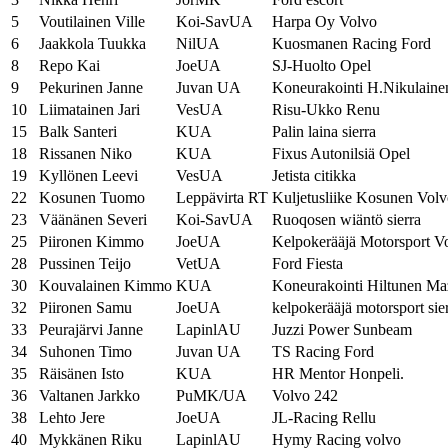
5
Voutilainen Ville
Koi-SavUA
Harpa Oy Volvo
6
Jaakkola Tuukka
NilUA
Kuosmanen Racing Ford
8
Repo Kai
JoeUA
SJ-Huolto Opel
9
Pekurinen Janne
Juvan UA
Koneurakointi H.Nikulain
10
Liimatainen Jari
VesUA
Risu-Ukko Renu
15
Balk Santeri
KUA
Palin laina sierra
18
Rissanen Niko
KUA
Fixus Autonilsiä Opel
19
Kyllönen Leevi
VesUA
Jetista citikka
22
Kosunen Tuomo
Leppävirta RT
Kuljetusliike Kosunen Vol
23
Väänänen Severi
Koi-SavUA
Ruoqosen wiäntö sierra
25
Piironen Kimmo
JoeUA
Kelpokerääjä Motorsport V
28
Pussinen Teijo
VetUA
Ford Fiesta
30
Kouvalainen Kimmo
KUA
Koneurakointi Hiltunen Ma
32
Piironen Samu
JoeUA
kelpokerääjä motorsport sie
33
Peurajärvi Janne
LapinlAU
Juzzi Power Sunbeam
34
Suhonen Timo
Juvan UA
TS Racing Ford
35
Räisänen Isto
KUA
HR Mentor Honpeli.
36
Valtanen Jarkko
PuMK/UA
Volvo 242
38
Lehto Jere
JoeUA
JL-Racing Rellu
40
Mykkänen Riku
LapinlAU
Hymy Racing volvo