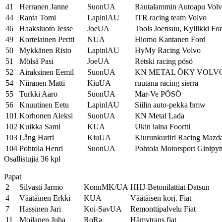
41
Herranen Janne
SuonUA
Rautalammin Autoapu Vol
44
Ranta Tomi
LapinlAU
ITR racing team Volvo
46
Haaksluoto Jesse
JoeUA
Tools Joensuu, Kyllikki Fo
49
Kortelainen Pertti
NUA
Hiomo Kantanen Ford
50
Mykkänen Risto
LapinlAU
HyMy Racing Volvo
51
Mölsä Pasi
JoeUA
Retski racing pösö
52
Airaksinen Eemil
SuonUA
KN METAL ÖKY VOLV
54
Niiranen Matti
KiuUA
ruutana racing sierra
55
Turkki Aaro
SuonUA
Mar-Ve PÖSÖ
56
Knuutinen Eetu
LapinlAU
Siilin auto-pekka bmw
101
Korhonen Aleksi
SuonUA
KN Metal Lada
102
Kuikka Sami
KUA
Ukin laina Foortti
103
Lång Harri
KiuUA
Kiurunkuriiri Racing Mazd
104
Pohtola Henri
SuonUA
Pohtola Motorsport Ginipyt
Osallistujia 36 kpl
Papat
2
Silvasti Jarmo
KonnMK/UA
HHJ-Betonilattiat Datsun
4
Väätäinen Erkki
KUA
Väätäisen korj. Fiat
7
Hassinen Jari
Koi-SavUA
Remonttipalvelu Fiat
11
Moilanen Juha
RoRa
Hämytrans fiat