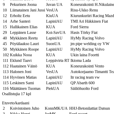
9
Pekurinen Joona
Juvan UA
Koneurakointi H.Nikulai
10
Liimatainen Jani Jussi
VesUA
Risu-Ukko Renu
12
Erholtz Eetu
KiuUA
Kiurunkuriiri Racing Maz
14
Arhe Santeri
LapinlAU
TMI Ari Häkkinen Fiat
15
Hallikainen Elias
KUA
Ford Sierra
29
Leppänen Lasse
Koi-SavUA
Hasis Törky Fiat
40
Mykkänen Reetu
LapinlAU
HyMy Racing Volvo
45
Pöytälaakso Lauri
SuonUA
jm pipe welding oy VW
50
Mykkänen Roope
LapinlAU
HyMy Racing Volvo
102
Kuikka Nooa
KUA
Ukin laina Foortti
111
Eklund Taavi
Leppävirta RT
Ikioma Lada
112
Haatainen Väinö
KUA
Koneurakointi Vento
113
Halonen Joni
VesUA
Autokorjaamo Timantti 
114
Hyvönen Matias
LapinlAU
Itr racing team vw
115
Leskinen Sami
LapinlAU
QP Abarth 600
116
Määttänen Tuomas
PiekUA
Säiliöhuolto Ford
Osallistujia 17 kpl
Etuveto/kardaani
2
Koivistoinen Juho
KonnMK/UA
HHJ-Betonilattiat Datsun
3
Nikka Henri
JorMK
Ford escort