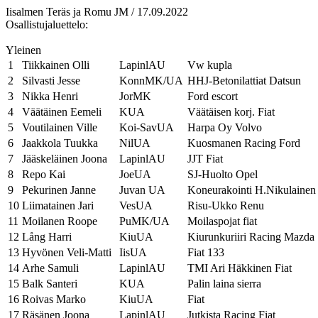
Iisalmen Teräs ja Romu JM / 17.09.2022
Osallistujaluettelo:
Yleinen
1
Tiikkainen Olli
LapinlAU
Vw kupla
2
Silvasti Jesse
KonnMK/UA
HHJ-Betonilattiat Datsun
3
Nikka Henri
JorMK
Ford escort
4
Väätäinen Eemeli
KUA
Väätäisen korj. Fiat
5
Voutilainen Ville
Koi-SavUA
Harpa Oy Volvo
6
Jaakkola Tuukka
NilUA
Kuosmanen Racing Ford
7
Jääskeläinen Joona
LapinlAU
JJT Fiat
8
Repo Kai
JoeUA
SJ-Huolto Opel
9
Pekurinen Janne
Juvan UA
Koneurakointi H.Nikulaine
10
Liimatainen Jari
VesUA
Risu-Ukko Renu
11
Moilanen Roope
PuMK/UA
Moilaspojat fiat
12
Lång Harri
KiuUA
Kiurunkuriiri Racing Mazda
13
Hyvönen Veli-Matti
IisUA
Fiat 133
14
Arhe Samuli
LapinlAU
TMI Ari Häkkinen Fiat
15
Balk Santeri
KUA
Palin laina sierra
16
Roivas Marko
KiuUA
Fiat
17
Räsänen Joona
LapinlAU
Jutkista Racing Fiat