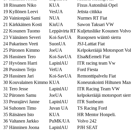
18
Rissanen Niko
KUA
Fixus Autonilsiä Opel
19
Kyllönen Leevi
VesUA
Jetista citikka
20
Vainionpää Sami
NUA
Nurmes RT Fiat
21
Kärkkäinen Kosti
KiuUA
Sawon Taksari VW
22
Kosunen Tuomo
Leppävirta RT
Kuljetusliike Kosunen Volvo
23
Väänänen Severi
Koi-SavUA
Ruoqosen wiäntö sierra
24
Pakarinen Veeti
SuonUA
JSJ-Lattiat Fiat
25
Piironen Kimmo
JoeUA
Kelpokerääjä Motorsport Vo
26
Hassinen Tero
Koi-SavUA
Elsa&Eemeli Fiat
27
Hyvönen Harri
LapinlAU
ITR racing team Vw
28
Pussinen Teijo
VetUA
Ford Fiesta
29
Hassinen Jari
Koi-SavUA
Remonttipalvelu Fiat
30
Kouvalainen Kimmo
KUA
Koneurakointi Hiltunen Maz
31
Tero Jesse
LapinlAU
ITR Racing Team VW
32
Piironen Samu
JoeUA
kelpokerääjä motorsport sierr
33
Peurajärvi Janne
LapinlAU
ITR Sunbeam
34
Suhonen Timo
Juvan UA
TS Racing Ford
35
Räisänen Isto
KUA
HR Mentor Honpeli.
36
Valtanen Jarkko
PuMK/UA
Volvo 242
37
Hänninen Joona
LapinlAU
PJH SEAT