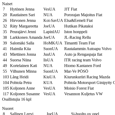
Naiset
7
Hytönen Jenna
VesUA
JJT Fiat
20
Rautiainen Sari
NUA
Pororajan Majoitus Fiat
26
Hirvonen Jenna
Koi-SavUA
Elsa&Eemeli Fiat
32
Räty Margareetta
JoeUA
Hutikan Pikataksi
35
Peurajärvi Jenni
LapinlAU
Iston honppeli
38
Larkkonen Amanda
JoeUA
JL-Racing Rellu
39
Salomäki Salla
HoMK/UA
Timantti Team Fiat
41
Haimila Kiia
SuonUA
Rautalammin Autoapu Volvo
43
Miettinen Jonna
JuuUA
Auto ja Rengaspaja fiat
44
Suorsa Niina
IisUA
ITR racing team Volvo
49
Kortelainen Kati
NUA
Hiomo Kantanen Ford
55
Vilhunen Minna
SuonUA
Mar-Ve PÖSÖ
103
Lång Heidi
KiuUA
Kiurunkuriiri Racing Mazda
104
Pohtola Petra
KUA
Pohtola Motorsport Ginipytty 
105
Koljonen Anne
VesUA
Moisio Forest Fiat
117
Koljonen Susanne
VesUA
Vesannon Kuljetus VW
Osallistujia 16 kpl
Nuoret
8
Sallinen Leevi
JoeUA
Sj-huolto oy opel