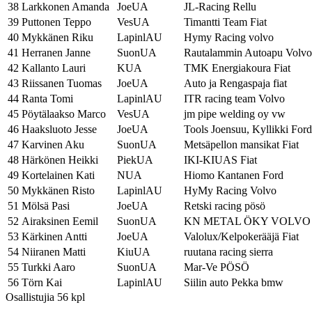
38
Larkkonen Amanda
JoeUA
JL-Racing Rellu
39
Puttonen Teppo
VesUA
Timantti Team Fiat
40
Mykkänen Riku
LapinlAU
Hymy Racing volvo
41
Herranen Janne
SuonUA
Rautalammin Autoapu Volvo
42
Kallanto Lauri
KUA
TMK Energiakoura Fiat
43
Riissanen Tuomas
JoeUA
Auto ja Rengaspaja fiat
44
Ranta Tomi
LapinlAU
ITR racing team Volvo
45
Pöytälaakso Marco
VesUA
jm pipe welding oy vw
46
Haaksluoto Jesse
JoeUA
Tools Joensuu, Kyllikki Ford
47
Karvinen Aku
SuonUA
Metsäpellon mansikat Fiat
48
Härkönen Heikki
PiekUA
IKI-KIUAS Fiat
49
Kortelainen Kati
NUA
Hiomo Kantanen Ford
50
Mykkänen Risto
LapinlAU
HyMy Racing Volvo
51
Mölsä Pasi
JoeUA
Retski racing pösö
52
Airaksinen Eemil
SuonUA
KN METAL ÖKY VOLVO
53
Kärkinen Antti
JoeUA
Valolux/Kelpokerääjä Fiat
54
Niiranen Matti
KiuUA
ruutana racing sierra
55
Turkki Aaro
SuonUA
Mar-Ve PÖSÖ
56
Törn Kai
LapinlAU
Siilin auto Pekka bmw
Osallistujia 56 kpl