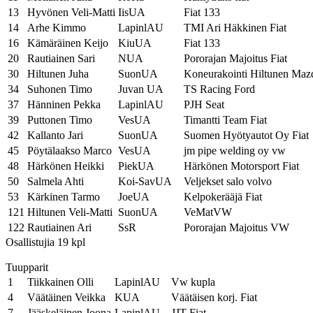
13
Hyvönen Veli-Matti
IisUA
Fiat 133
14
Arhe Kimmo
LapinlAU
TMI Ari Häkkinen Fiat
16
Kämäräinen Keijo
KiuUA
Fiat 133
20
Rautiainen Sari
NUA
Pororajan Majoitus Fiat
30
Hiltunen Juha
SuonUA
Koneurakointi Hiltunen Maz
34
Suhonen Timo
Juvan UA
TS Racing Ford
37
Hänninen Pekka
LapinlAU
PJH Seat
39
Puttonen Timo
VesUA
Timantti Team Fiat
42
Kallanto Jari
SuonUA
Suomen Hyötyautot Oy Fiat
45
Pöytälaakso Marco
VesUA
jm pipe welding oy vw
48
Härkönen Heikki
PiekUA
Härkönen Motorsport Fiat
50
Salmela Ahti
Koi-SavUA
Veljekset salo volvo
53
Kärkinen Tarmo
JoeUA
Kelpokerääjä Fiat
121
Hiltunen Veli-Matti
SuonUA
VeMatVW
122
Rautiainen Ari
SsR
Pororajan Majoitus VW
Osallistujia 19 kpl
Tuupparit
1
Tiikkainen Olli
LapinlAU
Vw kupla
4
Väätäinen Veikka
KUA
Väätäisen korj. Fiat
7
Jääskeläinen Joona
LapinlAU
JJT Fiat