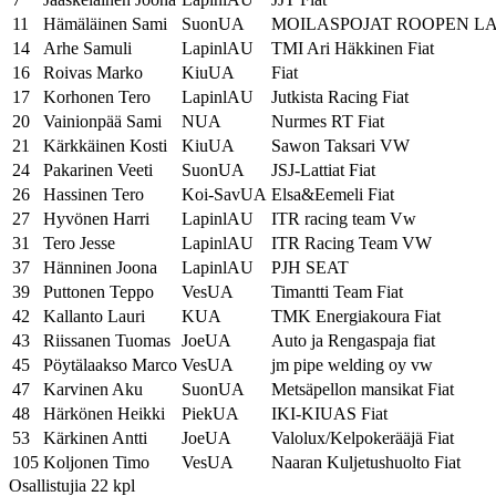
11
Hämäläinen Sami
SuonUA
MOILASPOJAT ROOPEN LA
14
Arhe Samuli
LapinlAU
TMI Ari Häkkinen Fiat
16
Roivas Marko
KiuUA
Fiat
17
Korhonen Tero
LapinlAU
Jutkista Racing Fiat
20
Vainionpää Sami
NUA
Nurmes RT Fiat
21
Kärkkäinen Kosti
KiuUA
Sawon Taksari VW
24
Pakarinen Veeti
SuonUA
JSJ-Lattiat Fiat
26
Hassinen Tero
Koi-SavUA
Elsa&Eemeli Fiat
27
Hyvönen Harri
LapinlAU
ITR racing team Vw
31
Tero Jesse
LapinlAU
ITR Racing Team VW
37
Hänninen Joona
LapinlAU
PJH SEAT
39
Puttonen Teppo
VesUA
Timantti Team Fiat
42
Kallanto Lauri
KUA
TMK Energiakoura Fiat
43
Riissanen Tuomas
JoeUA
Auto ja Rengaspaja fiat
45
Pöytälaakso Marco
VesUA
jm pipe welding oy vw
47
Karvinen Aku
SuonUA
Metsäpellon mansikat Fiat
48
Härkönen Heikki
PiekUA
IKI-KIUAS Fiat
53
Kärkinen Antti
JoeUA
Valolux/Kelpokerääjä Fiat
105
Koljonen Timo
VesUA
Naaran Kuljetushuolto Fiat
Osallistujia 22 kpl