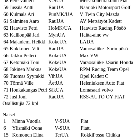
58
Pere Valtteri
V-SUA
Metsäkoneurakointi Fiat
59
Jussila Antti
RauUA
Naarjoki Motorsport Golf
60
Kulmala Ari
PunMK/UA
V-Twin City Mazda
61
Salminen Aaro
RauUA
AV Metsätyöt Kadett
62
Haavisto Petri
HoMK/UA
Haavisto Racing Pösöö
63
Kallionpää Jari
MynUA
Haitta-aine vw
64
Majaniemi Heikki
KokeUA
LADA
65
Kukkonen Vili
RauUA
VaraosaliikeJ.Sarin pösö
66
Takku Petteri
KokeUA
Max VW
67
Ketomäki Toni
KokeUA
Varaosaliike J.Sarin Honda
68
Jokinen Markus
KokeUA
RPM Racing Team Opel
69
Tuomas Syyrakki
VihUA
Opel Kadett C
70
Törmä Ville
ÄetUA
Heleniuksen Auto Fiat
71
Honkakangas Petri
SäkUA
Lomasaari volvo
72
Jusi Joni
RauUA
RSS-AUTO OY FIAT
Osallistujia 72 kpl
Naiset
1
Minna Vuotila
V-SUA
Fiat
6
Ylismäki Oona
V-SUA
Fiatti
15
Komonen Elina
TerUA
RokkiPossu Citikka