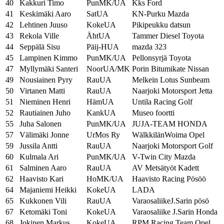
40
Kakkuri Timo
PunMK/UA
Kks Ford
41
Keskimäki Aaro
SatUA
KN-Purku Mazda
42
Lehtinen Juuso
KokeUA
Pikipeukku datsun
43
Rekola Ville
ÄhtUA
Tammer Diesel Toyota
44
Seppälä Sisu
Päij-HUA
mazda 323
45
Lampinen Kimmo
PunMK/UA
Pellonsyrjä Toyota
47
Myllymäki Santeri
NoorUA/MK
Porin Bitumikate Nissan
49
Nousiainen Pyry
RauUA
Melkein Lotus Sunbeam
50
Virtanen Matti
RauUA
Naarjoki Motorsport Jetta
51
Nieminen Henri
HämUA
Untila Racing Golf
52
Rautiainen Juho
KankUA
Museo foortti
55
Juha Salonen
PunMK/UA
JUJA-TEAM HONDA
57
Välimäki Jonne
UrMos Ry
WälkkilänWoima Opel
59
Jussila Antti
RauUA
Naarjoki Motorsport Golf
60
Kulmala Ari
PunMK/UA
V-Twin City Mazda
61
Salminen Aaro
RauUA
AV Metsätyöt Kadett
62
Haavisto Kari
HoMK/UA
Haavisto Racing Pösöö
64
Majaniemi Heikki
KokeUA
LADA
65
Kukkonen Vili
RauUA
VaraosaliikeJ.Sarin pösö
67
Ketomäki Toni
KokeUA
Varaosaliike J.Sarin Honda
68
Jokinen Markus
KokeUA
RPM Racing Team Opel