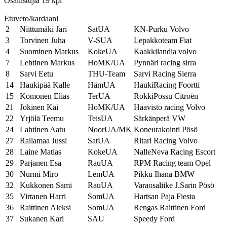
Osallistujia 19 kpl
Etuveto/kardaani
2
Niittumäki Jari
SatUA
KN-Purku Volvo
3
Torvinen Juha
V-SUA
Lepakkoteam Fiat
4
Suominen Markus
KokeUA
Kaakkilandia volvo
7
Lehtinen Markus
HoMK/UA
Pynnäri racing sirra
8
Sarvi Eetu
THU-Team
Sarvi Racing Sierra
14
Haukipää Kalle
HämUA
HaukiRacing Foortti
15
Komonen Elias
TerUA
RokkiPossu Citroën
21
Jokinen Kai
HoMK/UA
Haavisto racing Volvo
22
Yrjölä Teemu
TeisUA
Särkänperä VW
24
Lahtinen Aatu
NoorUA/MK
Koneurakointi Pösö
27
Railamaa Jussi
SatUA
Ritari Racing Volvo
28
Laine Matias
KokeUA
NalleNeva Racing Escort
29
Parjanen Esa
RauUA
RPM Racing team Opel
30
Nurmi Miro
LemUA
Pikku Ihana BMW
32
Kukkonen Sami
RauUA
Varaosaliike J.Sarin Pösö
35
Virtanen Harri
SomUA
Hartsan Paja Fiesta
36
Raittinen Aleksi
SomUA
Rengas Raittinen Ford
37
Sukanen Kari
SAU
Speedy Ford