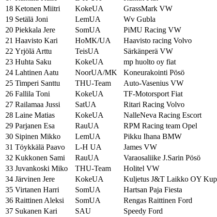
18
Ketonen Miitri
KokeUA
GrassMark VW
19
Setälä Joni
LemUA
Wv Gubla
20
Piekkala Jere
SomUA
PiMU Racing VW
21
Haavisto Kari
HoMK/UA
Haavisto racing Volvo
22
Yrjölä Arttu
TeisUA
Särkänperä VW
23
Huhta Saku
KokeUA
mp huolto oy fiat
24
Lahtinen Aatu
NoorUA/MK
Koneurakointi Pösö
25
Timperi Santtu
THU-Team
Auto-Vasenius VW
26
Fallila Toni
KokeUA
TF-Motorsport Fiat
27
Railamaa Jussi
SatUA
Ritari Racing Volvo
28
Laine Matias
KokeUA
NalleNeva Racing Escort
29
Parjanen Esa
RauUA
RPM Racing team Opel
30
Sipinen Mikko
LemUA
Pikku Ihana BMW
31
Töykkälä Paavo
L-H UA
James VW
32
Kukkonen Sami
RauUA
Varaosaliike J.Sarin Pösö
33
Juvankoski Miko
THU-Team
Holitel VW
34
Järvinen Jere
KokeUA
Kuljetus J&T Laikko OY Kup
35
Virtanen Harri
SomUA
Hartsan Paja Fiesta
36
Raittinen Aleksi
SomUA
Rengas Raittinen Ford
37
Sukanen Kari
SAU
Speedy Ford