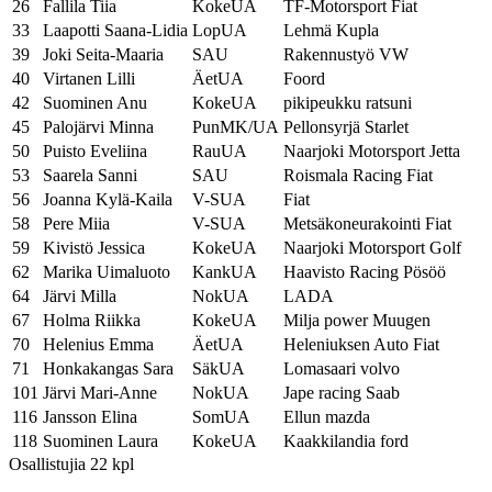
26
Fallila Tiia
KokeUA
TF-Motorsport Fiat
33
Laapotti Saana-Lidia
LopUA
Lehmä Kupla
39
Joki Seita-Maaria
SAU
Rakennustyö VW
40
Virtanen Lilli
ÄetUA
Foord
42
Suominen Anu
KokeUA
pikipeukku ratsuni
45
Palojärvi Minna
PunMK/UA
Pellonsyrjä Starlet
50
Puisto Eveliina
RauUA
Naarjoki Motorsport Jetta
53
Saarela Sanni
SAU
Roismala Racing Fiat
56
Joanna Kylä-Kaila
V-SUA
Fiat
58
Pere Miia
V-SUA
Metsäkoneurakointi Fiat
59
Kivistö Jessica
KokeUA
Naarjoki Motorsport Golf
62
Marika Uimaluoto
KankUA
Haavisto Racing Pösöö
64
Järvi Milla
NokUA
LADA
67
Holma Riikka
KokeUA
Milja power Muugen
70
Helenius Emma
ÄetUA
Heleniuksen Auto Fiat
71
Honkakangas Sara
SäkUA
Lomasaari volvo
101
Järvi Mari-Anne
NokUA
Jape racing Saab
116
Jansson Elina
SomUA
Ellun mazda
118
Suominen Laura
KokeUA
Kaakkilandia ford
Osallistujia 22 kpl