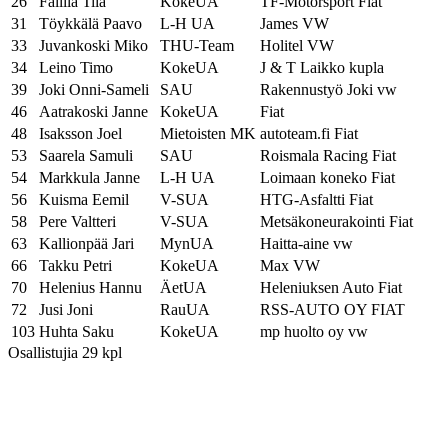
26
Fallila Tiia
KokeUA
TF-Motorsport Fiat
31
Töykkälä Paavo
L-H UA
James VW
33
Juvankoski Miko
THU-Team
Holitel VW
34
Leino Timo
KokeUA
J & T Laikko kupla
39
Joki Onni-Sameli
SAU
Rakennustyö Joki vw
46
Aatrakoski Janne
KokeUA
Fiat
48
Isaksson Joel
Mietoisten MK
autoteam.fi Fiat
53
Saarela Samuli
SAU
Roismala Racing Fiat
54
Markkula Janne
L-H UA
Loimaan koneko Fiat
56
Kuisma Eemil
V-SUA
HTG-Asfaltti Fiat
58
Pere Valtteri
V-SUA
Metsäkoneurakointi Fiat
63
Kallionpää Jari
MynUA
Haitta-aine vw
66
Takku Petri
KokeUA
Max VW
70
Helenius Hannu
ÄetUA
Heleniuksen Auto Fiat
72
Jusi Joni
RauUA
RSS-AUTO OY FIAT
103
Huhta Saku
KokeUA
mp huolto oy vw
Osallistujia 29 kpl