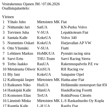
Vesirakennus Ojanen JM / 07.06.2026
Osallistujaluettelo:
Yleinen
1
Ylitalo Juho
Mietoisten MK
Fiat
2
Niittumäki Jari
SatUA
KN-Purku Volvo
3
Torvinen Juha
V-SUA
Lepakkoteam Fiat
4
Santala Kalle
KokeUA
Volvo 340
5
Nummisto Oskari
KokeUA
Harjavallan AP VW
6
Otto Ylismäki
V-SUA
Fiatti
7
Lehtinen Markus
HoMK/UA
Pynnäri racing sirra
8
Sarvi Eetu
THU-Team
Sarvi Racing Sierra
9
Terho Jaakko
RauUA
Rakennuspalvelu P.E vw
10
Metsäranta Oliwer
KrsSUA
RH Racing vw
11
Bly Jani
KokeUA
Satapaine Opel
12
Kallionpää Jasper
Mietoisten MK
Haitta-aine Fiat
13
Raikunen Niko
HuiUA
Hellänmäki motorsport fiat 85
14
Haukipää Kalle
HämUA
HaukiRacing Foortti
15
Komonen Elias
TerUA
RokkiPossu Citroën
16
Lännistö Miska
Mietoisten MK
L-S Raskashuolto Oy Kupla
17
Ranttila Kalle
L-H UA
Ranfix Fiat