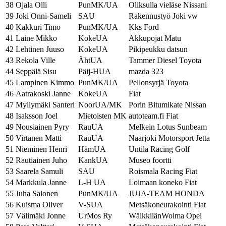
38
Ojala Olli
PunMK/UA
Oliksulla vieläse Nissani
39
Joki Onni-Sameli
SAU
Rakennustyö Joki vw
40
Kakkuri Timo
PunMK/UA
Kks Ford
41
Laine Mikko
KokeUA
Akkupojat Matu
42
Lehtinen Juuso
KokeUA
Pikipeukku datsun
43
Rekola Ville
ÄhtUA
Tammer Diesel Toyota
44
Seppälä Sisu
Päij-HUA
mazda 323
45
Lampinen Kimmo
PunMK/UA
Pellonsyrjä Toyota
46
Aatrakoski Janne
KokeUA
Fiat
47
Myllymäki Santeri
NoorUA/MK
Porin Bitumikate Nissan
48
Isaksson Joel
Mietoisten MK
autoteam.fi Fiat
49
Nousiainen Pyry
RauUA
Melkein Lotus Sunbeam
50
Virtanen Matti
RauUA
Naarjoki Motorsport Jetta
51
Nieminen Henri
HämUA
Untila Racing Golf
52
Rautiainen Juho
KankUA
Museo foortti
53
Saarela Samuli
SAU
Roismala Racing Fiat
54
Markkula Janne
L-H UA
Loimaan koneko Fiat
55
Juha Salonen
PunMK/UA
JUJA-TEAM HONDA
56
Kuisma Oliver
V-SUA
Metsäkoneurakointi Fiat
57
Välimäki Jonne
UrMos Ry
WälkkilänWoima Opel