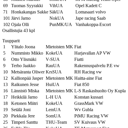
69
Tuomas Syyrakki
VihUA
Opel Kadett C
71
Honkakangas Sakke
SäkUA
Lomasaari volvo
101
Järvi Jarno
NokUA
Jape racing Saab
102
Ojala Olli
PunMK/UA
Vanhakoppa-Escort
Osallistujia 43 kpl
Tuupparit
1
Ylitalo Joona
Mietoisten MK
Fiat
5
Nummisto Mikko
KokeUA
Harjavallan AP VW
6
Otto Ylismäki
V-SUA
Fiatti
9
Terho Jaakko
RauUA
Rakennuspalvelu P.E vw
10
Metsäranta Oliwer
KrsSUA
RH Racing vw
12
Kallionpää Jasper
Mietoisten MK
Haitta-aine Fiat
13
Raikunen Jesse
HuiUA
Fiat 850
16
Lännistö Miska
Mietoisten MK
L-S Raskashuolto Oy Kupla
17
Heikkilä Jarno
L-H UA
Konstan kussari
18
Ketonen Miitri
KokeUA
GrassMark VW
19
Setälä Joni
LemUA
Wv Gubla
20
Piekkala Jere
SomUA
PiMU Racing VW
25
Timperi Santtu
THU-Team
SV Kuivaus VW