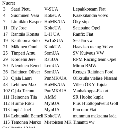
Nuoret
3
Saari Pietu
V-SUA
Lepakkoteam Fiat
4
Suominen Vesa
KokeUA
Kaakkilandia volvo
7
Linnikko Kasper
HoMK/UA
Öky sirpa
11
Bly Jose
KokeUA
Satapaine Opel
17
Ranttila Konsta
L-H UA
Ranfix Fiat
19
Kariluoma Sulo
VaToSUA
Setälän vw
21
Mäkinen Onni
KankUA
Haavisto racing Volvo
25
Timperi Arttu
SomUA
SV Kuivaus VW
29
Kordelin Jere
RauUA
RPM Racing team Opel
30
Nieminen Eemeli
LemUA
Miron BMW
36
Raittinen Oliver
SomUA
Rengas Raittinen Ford
38
Ojala Lauri
PunMK/UA
Oliksulla vieläse Nissani
43
Lehtinen Max
HoMK/UA
Villen ÖKY Tojota
102
Ojala Teemu
PunMK/UA
Vanhakoppa-Escort
111
Heinonen Tiia
AMM
SR Huolto kupla
112
Hurme Riku
MynUA
Plus-Huoltopalvelut Golf
113
Impilä Joel
MynUA
Procolor Fiat
114
Lehtimäki Eemeli
KokeUA
mummun maksama lada
115
Temonen Marko
Mietoisten MK
Timantti vw