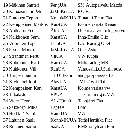
19
Mäkinen Santeri
PengUA
SM-Autopalvelu Mazda
20
Kangasniemi Petri
JaMoKe/UA
RG Fiat
21
Puttonen Teppo
KonnMK/UA
Timantti Team Fiat
22
Kemppainen Markus
KarstUA
Kolme varista Renault
23
Antinaho Eetu
ÄhtUA
Unelmavävy racing volvo
24
Kaikkonen Sami
KarstUA
Inna-Emilia Clio
25
Vuorinen Topi
LemUA
P.A. Racing Opel
26
Sivula Marko
JaMoKe/UA
Opel Astra
27
Strandman Pertti
ViiUA
VW Kupla
28
Kuhmonen Kari
KarstUA
Mokaracing MB
29
Kukkonen Vili
RauUA
VaraosaliikeJ.Sarin pösö
30
Timperi Santtu
THU-Team
anoppi sponssaa fiat
31
Kiviniemi Joni
AlavUA
JMH-Osat Fiat
32
Kemppainen Kari
KarstUA
Kolme varista vw
33
Takala Juha
EPUA
Jaskarin rengas VW
34
Viero Henri
AL-Härmä
Tapojärvi Fiat
35
Salokorpi Mika
LapUA
Ford
36
Heikkilä Sami
KauhUA
VW
37
Laitinen Sauli
KonnMK/UA
TeräsHartikka Fiat
38
Rutanen Samu
SaaUA
RMS rallyteam Ford