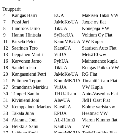
Tuupparit
4
Kangas Harri
EUA
Mäkisen Taksi VW
7
Pessi Jari
JaMoKe/UA
Jaxpe oy fiat
8
Lindroos Jarno
TikUA
Konepaja VW
9
Hannu Hintsala
SyRacUA
Voltium Oy Fiat
11
Kirselä Petri
KannMK/UA
VW Kupla
12
Saarinen Tero
KarstUA
Saarisen Auto Fiat
13
Leppänen Martti
ViiUA
Metsä10 ww
16
Karvonen Jarno
PyhUA
Maintenance kupla
18
Sandelin Isto
TikUA
Rengas Paikka VW
20
Kangasniemi Petri
JaMoKe/UA
RG Fiat
21
Puttonen Teppo
KonnMK/UA
Timantti Team Fiat
27
Strandman Markku
ViiUA
VW Kupla
30
Timperi Santtu
THU-Team
Auto-Vasenius Fiat
31
Kiviniemi Joni
AlavUA
JMH-Osat Fiat
32
Kemppainen Markus
KarstUA
Kolme varista vw
33
Takala Juha
EPUA
Heatmac VW
34
Alaranta Joni
AL-Härmä
Viaron Kimmo fiat
36
Heikkilä Sami
KauhUA
VW
37
Laitinen Sauli
KonnMK/UA
TeräsHartikka Fiat