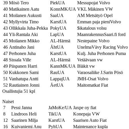
39
Mösö Tero
PiekUA
Messupojat Volvo
40
Matikainen Aatu
KonnMK/UA
VKL Mäkinen VW
41
Moilanen Aukusti
SaaUA
AM Metsätyö Opel
42
Myllyvirta Timo
KarstUA
Emman paja pieniVolvo
43
Ollikkala Juha-Pekka
PokyUA
$ikatalous volsu
44
Yli-Rantala Aki
LapUA
MaanrakennusSaari.fi ford
45
Moilanen Mikko
AL-Härmä
Nestepaine Volvo
46
Antinaho Jani
ÄhtUA
UnelmaVävy Racing Volvo
47
Perhonen Juha
KarstUA
Kulj. Juha Perhonen Puma
48
Sissala Ville
AL-Härmä
Vetäävaan vw
49
Piispanen Harri
KannMK/UA
Bläkit vw
50
Kukkonen Sami
RauUA
Varaosaliike J.Sarin Pösö
51
Vanhatupa Antti
LappajUA
JMH-Osat Volvo
52
Rautiainen Jonni
ÄetUA
Maitomatkat Fiat
Osallistujia 51 kpl
Naiset
7
Pessi Janna
JaMoKe/UA
Jaxpe oy fiat
8
Lindroos Heli
TikUA
Konepaja VW
12
Saarinen Milja
KarstUA
Saarisen Auto Fiat
16
Kuivaniemi Anu
PyhUA
Maintenance kupla