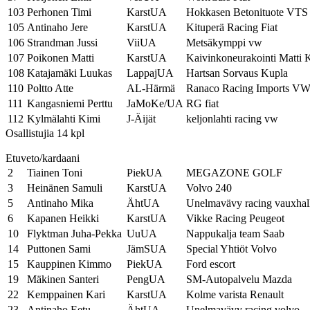
103
Perhonen Timi
KarstUA
Hokkasen Betonituote VTS
105
Antinaho Jere
KarstUA
Kituperä Racing Fiat
106
Strandman Jussi
ViiUA
Metsäkymppi vw
107
Poikonen Matti
KarstUA
Kaivinkoneurakointi Matti 
108
Katajamäki Luukas
LappajUA
Hartsan Sorvaus Kupla
110
Poltto Atte
AL-Härmä
Ranaco Racing Imports V
111
Kangasniemi Perttu
JaMoKe/UA
RG fiat
112
Kylmälahti Kimi
J-Äijät
keljonlahti racing vw
Osallistujia 14 kpl
Etuveto/kardaani
2
Tiainen Toni
PiekUA
MEGAZONE GOLF
3
Heinänen Samuli
KarstUA
Volvo 240
5
Antinaho Mika
ÄhtUA
Unelmavävy racing vauxhal
6
Kapanen Heikki
KarstUA
Vikke Racing Peugeot
10
Flyktman Juha-Pekka
UuUA
Nappukalja team Saab
14
Puttonen Sami
JämSUA
Special Yhtiöt Volvo
15
Kauppinen Kimmo
PiekUA
Ford escort
19
Mäkinen Santeri
PengUA
SM-Autopalvelu Mazda
22
Kemppainen Kari
KarstUA
Kolme varista Renault
23
Antinaho Eetu
ÄhtUA
Unelmavävy racing volvo