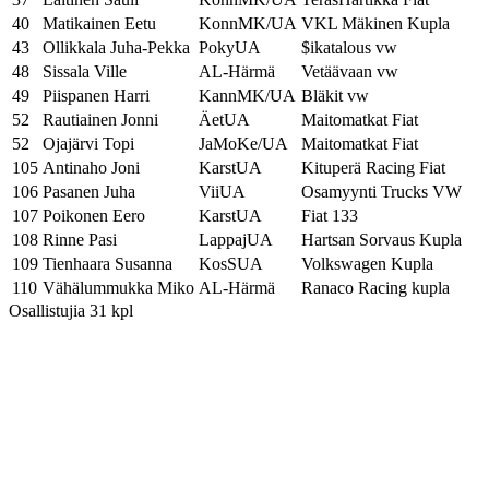
40
Matikainen Eetu
KonnMK/UA
VKL Mäkinen Kupla
43
Ollikkala Juha-Pekka
PokyUA
$ikatalous vw
48
Sissala Ville
AL-Härmä
Vetäävaan vw
49
Piispanen Harri
KannMK/UA
Bläkit vw
52
Rautiainen Jonni
ÄetUA
Maitomatkat Fiat
52
Ojajärvi Topi
JaMoKe/UA
Maitomatkat Fiat
105
Antinaho Joni
KarstUA
Kituperä Racing Fiat
106
Pasanen Juha
ViiUA
Osamyynti Trucks VW
107
Poikonen Eero
KarstUA
Fiat 133
108
Rinne Pasi
LappajUA
Hartsan Sorvaus Kupla
109
Tienhaara Susanna
KosSUA
Volkswagen Kupla
110
Vähälummukka Miko
AL-Härmä
Ranaco Racing kupla
Osallistujia 31 kpl