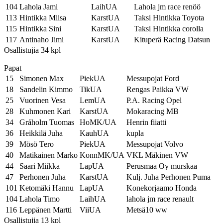
104
Lahola Jami
LaihUA
Lahola jm race renöö
113
Hintikka Miisa
KarstUA
Taksi Hintikka Toyota
115
Hintikka Sini
KarstUA
Taksi Hintikka corolla
117
Antinaho Jimi
KarstUA
Kituperä Racing Datsun
Osallistujia 34 kpl
Papat
15
Simonen Max
PiekUA
Messupojat Ford
18
Sandelin Kimmo
TikUA
Rengas Paikka VW
25
Vuorinen Vesa
LemUA
P.A. Racing Opel
28
Kuhmonen Kari
KarstUA
Mokaracing MB
34
Gråholm Tuomas
HoMK/UA
Henrin fiiatti
36
Heikkilä Juha
KauhUA
kupla
39
Mösö Tero
PiekUA
Messupojat Volvo
40
Matikainen Marko
KonnMK/UA
VKL Mäkinen VW
44
Saari Miikka
LapUA
Perusmaa Oy murskaa
47
Perhonen Juha
KarstUA
Kulj. Juha Perhonen Puma
101
Ketomäki Hannu
LapUA
Konekorjaamo Honda
104
Lahola Timo
LaihUA
lahola jm race renault
116
Leppänen Martti
ViiUA
Metsä10 ww
Osallistujia 13 kpl