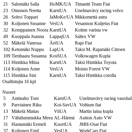
21
Salomäki Salla
HoMK/UA
Timantti Team Fiat
23
Oinonen Neetta
KarstUA
Unelmavävy racing volvo
26
Sohvi Toppari
JaMoKe/UA
Mikkomettä astra
30
Koljonen Susanne
VesUA
Vesannon Kuljetus Fiat
32
Kemppainen Noora
KarstUA
Kolme varista vw
49
Kuoppala Joanna
LappajUA
Saltex VW
52
Mäkelä Vanessa
ÄetUA
Rapi Fiat
102
Ketomäki Nuppu
LapUA
Taksi M. Rajamäki Citroen
109
Tienhaara Susanna
KosSUA
Volkswagen Kupla
113
Hintikka Miisa
KarstUA
Taksi Hintikka Toyota
114
Koljonen Anne
VesUA
Moisio Forest VW
115
Hintikka Sini
KarstUA
Taksi Hintikka corolla
Osallistujia 16 kpl
Nuoret
5
Antinaho Toni
KarstUA
Unelmavävy racing vauxhal
9
Parviainen Riku
Koi-SavUA
Voltium fiat
13
Mäkelä Matias
ViiUA
Martin laina kupla
17
Vähälummukka Meea
AL-Härmä
Aution Auto VW
31
Hautamäki Eemeli
KuortUA
JMH-Osat Fiat
37
Koljonen Emil
VesUA
WorkCars Fiat