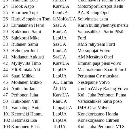
24
Krook Aapo
KarstUA
MotorSportTorspot Rellu
25
Vuorinen Topi
LemUA
P.A. Racing Opel
26
Harju-Seppänen Tomi
JaMoKe/UA
Sohvimetsä astra
28
Liimatainen Henri
SaaUA
Karin kuitinlyhennys mersu
29
Kukkonen Sami
RauUA
Varaosaliike J.Sarin Pösö
35
Salokorpi Mika
LapUA
Ford
38
Rutanen Samu
SaaUA
RMS rallyteam Ford
39
Helminen Joni
LuuUA
Messupojat Volvo
41
Moilanen Aukusti
SaaUA
AM Metsätyö Opel
42
Myllyvirta Timo
KarstUA
Emman paja pieniVolvo
44
Yli-Rantala Aki
LapUA
MaanrakennusSaari.fi ford
44
Saari Miikka
LapUA
Perusmaa Oy murskaa
45
Moilanen Mikko
AL-Härmä
Nestepaine Volvo
46
Antinaho Jani
ÄhtUA
UnelmaVävy Racing Volvo
47
Perhonen Juha
KarstUA
Kulj. Juha Perhonen Puma
50
Kukkonen Vili
RauUA
VaraosaliikeJ.Sarin pösö
51
Vanhatupa Antti
LappajUA
JMH-Osat Volvo
101
Ketomäki Hannu
LapUA
Konekorjaamo Honda
102
Ketomäki Esa
LapUA
Konekorjaamo Citroen
103
Komonen Elias
TerUA
Kulj. Juha Perhonen VTS