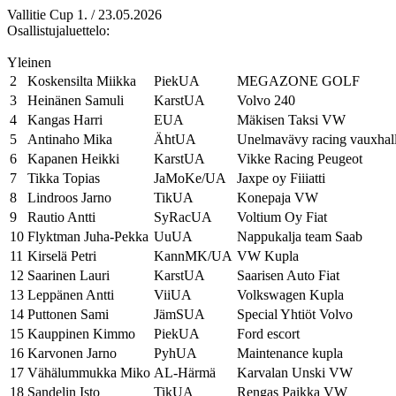
Vallitie Cup 1. / 23.05.2026
Osallistujaluettelo:
Yleinen
2
Koskensilta Miikka
PiekUA
MEGAZONE GOLF
3
Heinänen Samuli
KarstUA
Volvo 240
4
Kangas Harri
EUA
Mäkisen Taksi VW
5
Antinaho Mika
ÄhtUA
Unelmavävy racing vauxhal
6
Kapanen Heikki
KarstUA
Vikke Racing Peugeot
7
Tikka Topias
JaMoKe/UA
Jaxpe oy Fiiiatti
8
Lindroos Jarno
TikUA
Konepaja VW
9
Rautio Antti
SyRacUA
Voltium Oy Fiat
10
Flyktman Juha-Pekka
UuUA
Nappukalja team Saab
11
Kirselä Petri
KannMK/UA
VW Kupla
12
Saarinen Lauri
KarstUA
Saarisen Auto Fiat
13
Leppänen Antti
ViiUA
Volkswagen Kupla
14
Puttonen Sami
JämSUA
Special Yhtiöt Volvo
15
Kauppinen Kimmo
PiekUA
Ford escort
16
Karvonen Jarno
PyhUA
Maintenance kupla
17
Vähälummukka Miko
AL-Härmä
Karvalan Unski VW
18
Sandelin Isto
TikUA
Rengas Paikka VW