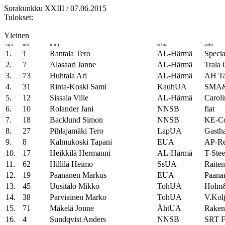
Sorakunkku XXIII / 07.06.2015
Tulokset:
Yleinen
sija
nro
nimi
seura
auto
1.
1
Rantala Tero
AL-Härmä
Specia
2.
7
Alasaari Janne
AL-Härmä
Trala 
3.
73
Huhtala Ari
AL-Härmä
AH Ta
4.
31
Rinta-Koski Sami
KauhUA
SMA&
5.
12
Sissala Ville
AL-Härmä
Caroli
6.
10
Rolander Jani
NNSB
fiat
7.
18
Backlund Simon
NNSB
KE-Con
8.
27
Pihlajamäki Tero
LapUA
Gasth
9.
8
Kalmukoski Tapani
EUA
AP-Re
10.
17
Heikkilä Hermanni
AL-Härmä
T-Stee
11.
62
Hillilä Heimo
SsUA
Raiten
12.
19
Paananen Markus
EUA
Paana
13.
45
Uusitalo Mikko
TohUA
Holm&
14.
38
Parviainen Marko
TohUA
V.Kolj
15.
71
Mäkelä Jonne
ÄhtUA
Raken
16.
4
Sundqvist Anders
NNSB
SRT F