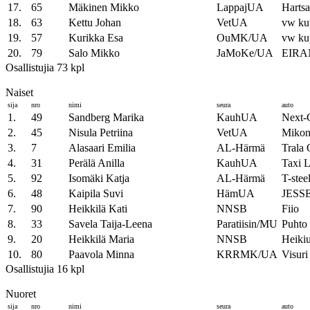
17.
65
Mäkinen Mikko
LappajUA
Harts
18.
63
Kettu Johan
VetUA
vw ku
19.
57
Kurikka Esa
OuMK/UA
vw ku
20.
79
Salo Mikko
JaMoKe/UA
EIRA
Osallistujia 73 kpl
Naiset
sija
nro
nimi
seura
auto
1.
49
Sandberg Marika
KauhUA
Next-G
2.
45
Nisula Petriina
VetUA
Mikon 
3.
7
Alasaari Emilia
AL-Härmä
Trala 
4.
31
Perälä Anilla
KauhUA
Taxi 
5.
92
Isomäki Katja
AL-Härmä
T-stee
6.
48
Kaipila Suvi
HämUA
JESS
7.
90
Heikkilä Kati
NNSB
Fiio
8.
33
Savela Taija-Leena
Paratiisin/MU
Puhto
9.
20
Heikkilä Maria
NNSB
Heiki
10.
80
Paavola Minna
KRRMK/UA
Visuri
Osallistujia 16 kpl
Nuoret
sija
nro
nimi
seura
auto