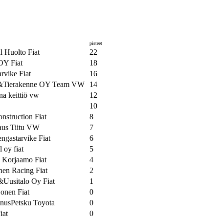
pisteet
l Huolto Fiat
22
OY Fiat
18
rvike Fiat
16
Tierakenne OY Team VW
14
na keittiö vw
12
10
struction Fiat
8
aus Tiitu VW
7
ngastarvike Fiat
6
l oy fiat
5
 Korjaamo Fiat
4
nen Racing Fiat
2
Uusitalo Oy Fiat
1
onen Fiat
0
nusPetsku Toyota
0
iat
0