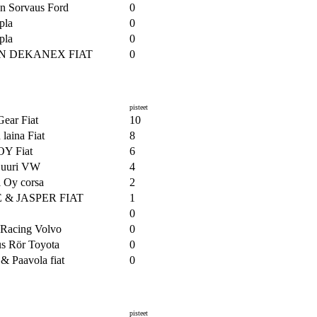
an Sorvaus Ford
0
pla
0
pla
0
N DEKANEX FIAT
0
pisteet
ear Fiat
10
laina Fiat
8
OY Fiat
6
Luuri VW
4
l Oy corsa
2
E & JASPER FIAT
1
0
 Racing Volvo
0
us Rör Toyota
0
 & Paavola fiat
0
pisteet