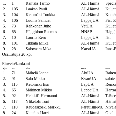
1.
1
Rantala Tarmo
AL-Härmä
Specia
2.
105
Laakso Pauli
AL-Härmä
Kuljet
3.
104
Ketomäki Tuukka
AL-Härmä
Konek
4.
106
Luoma Samuel
LappajUA
Fiat 6
5.
73
Rahkonen Juho
VetUA
Kuljet
6.
68
Häggblom Rasmus
NNSB
Häggbl
7.
10
Laurila Eero
LappajUA
fiat
8.
101
Tikkala Miika
AL-Härmä
Kuljet
9.
28
Salovaara Mika
KarstUA
Inna-E
Osallistujia 20 kpl
Etuveto/kardaani
sija
nro
nimi
seura
auto
1.
71
Mäkelä Jonne
ÄhtUA
Raken
2.
91
Salo Mikko
KvanUA
salote
3.
115
Ketomäki Esa
LapUA
Remon
4.
65
Mäkinen Mikko
LappajUA
Harts
5.
92
Heikkilä Hermanni
AL-Härmä
T-Stee
6.
117
Yliketola Toni
AL-Härmä
Härmä
7.
110
Raudaskoski Markku
Paratiisin/MU
Nivala
8.
24
Kattelus Harri
AL-Härmä
Opel