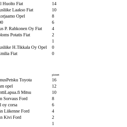
l Huolto Fiat
14
usliike Laakso Fiat
10
orjaamo Opel
8
00
6
us P. Rahkonen Oy Fiat
4
oms Potatis Fiat
2
1
usliike H.Tikkala Oy Opel
0
milia Fiat
0
pisteet
nusPetsku Toyota
16
am opel
12
ttiLapua.fi Mitsu
10
an Sorvaus Ford
8
l oy corsa
6
n Liikenne Ford
4
n Kivi Ford
2
1