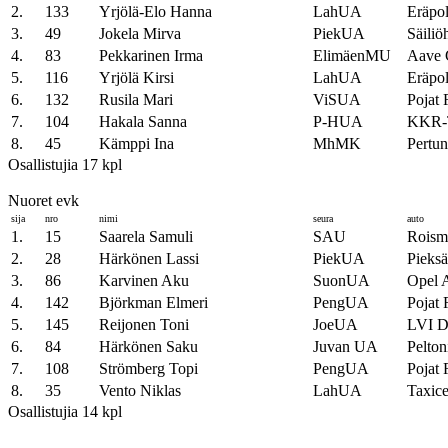
2.
133
Yrjölä-Elo Hanna
LahUA
Eräpo
3.
49
Jokela Mirva
PiekUA
Säiliö
4.
83
Pekkarinen Irma
ElimäenMU
Aave 
5.
116
Yrjölä Kirsi
LahUA
Eräpo
6.
132
Rusila Mari
ViSUA
Pojat 
7.
104
Hakala Sanna
P-HUA
KKR-T
8.
45
Kämppi Ina
MhMK
Pertu
Osallistujia 17 kpl
Nuoret evk
sija
nro
nimi
seura
auto
1.
15
Saarela Samuli
SAU
Roism
2.
28
Härkönen Lassi
PiekUA
Pieks
3.
86
Karvinen Aku
SuonUA
Opel A
4.
142
Björkman Elmeri
PengUA
Pojat 
5.
145
Reijonen Toni
JoeUA
LVI 
6.
84
Härkönen Saku
Juvan UA
Pelton
7.
108
Strömberg Topi
PengUA
Pojat 
8.
35
Vento Niklas
LahUA
Taxice
Osallistujia 14 kpl