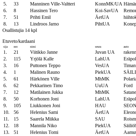
5.
33
Manninen Ville-Valtteri
KonnMK/UA
Hämär
6.
8
Hassinen Tero
Koi-SavUA
Remont
7.
51
Prihti Emil
ÄetUA
hiihto
8.
13
Lindroos Jarno
PihtUA
Kone
Osallistujia 14 kpl
Etuveto/kardaani
sija
nro
nimi
seura
auto
1.
21
Viitikko Janne
Juvan UA
rakenn
2.
115
Yrjölä Kalle
LahUA
Eräpo
3.
16
Puttonen Teppo
VesUA
Timan
4.
1
Malinen Rauno
PiekUA
SÄIL
5.
61
Härkönen Ville
MhMK
Polari
6.
62
Pekkarinen Timo
UuUA
Ford
7.
12
Matilainen Jukka
MhMK
Satane
8.
50
Korhonen Joni
LahUA
Eräpo
9.
105
Liukkonen Joni
HAU
SEON
10.
56
Helenius Sami
ÄetUA
Eleono
11.
15
Saarela Miikka
SAU
Roism
12.
18
Mannila Niko
PiekUA
Säiliö
13.
51
Helenius Tomi
ÄetUA
Aamut