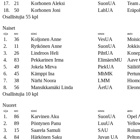
17.
21
Korhonen Aleksi
SuonUA
Team 
18.
50
Korhonen Joni
LahUA
Eräpo
Osallistujia 55 kpl
Naiset
sija
nro
nimi
seura
auto
1.
36
Koljonen Anne
VesUA
Moisi
2.
11
Rytkönen Anne
SuonUA
Jokkis
3.
26
Lindroos Heli
PihtUA
Kone
4.
83
Pekkarinen Irma
ElimäenMU
Aave 
5.
49
Jokela Mirva
PiekUA
Säiliö
6.
45
Kämppi Ina
MhMK
Pertu
7.
38
Närhi Noora
LMM
Hiomo
8.
56
Mansikkamäki Linda
ÄetUA
Eleon
Osallistujia 10 kpl
Nuoret
sija
nro
nimi
seura
auto
1.
86
Karvinen Aku
SuonUA
Opel A
2.
89
Pöntynen Panu
LuuUA
Yell
3.
15
Saarela Samuli
SAU
Roism
4.
84
Härkönen Saku
Juvan UA
Pelton