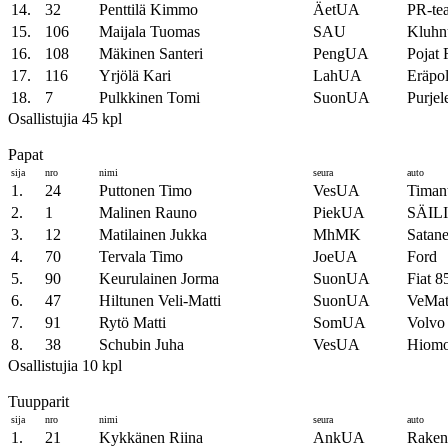
14.
32
Penttilä Kimmo
ÄetUA
PR-te
15.
106
Maijala Tuomas
SAU
Kluhn
16.
108
Mäkinen Santeri
PengUA
Pojat 
17.
116
Yrjölä Kari
LahUA
Eräpo
18.
7
Pulkkinen Tomi
SuonUA
Purje
Osallistujia 45 kpl
Papat
sija
nro
nimi
seura
auto
1.
24
Puttonen Timo
VesUA
Timant
2.
1
Malinen Rauno
PiekUA
SÄIL
3.
12
Matilainen Jukka
MhMK
Satane
4.
70
Tervala Timo
JoeUA
Ford
5.
90
Keurulainen Jorma
SuonUA
Fiat 8
6.
47
Hiltunen Veli-Matti
SuonUA
VeMa
7.
91
Rytö Matti
SomUA
Volvo
8.
38
Schubin Juha
VesUA
Hiomo
Osallistujia 10 kpl
Tuupparit
sija
nro
nimi
seura
auto
1.
21
Kykkänen Riina
AnkUA
Raken