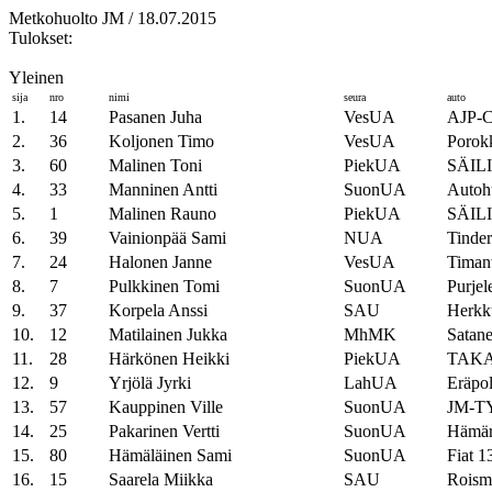
Metkohuolto JM / 18.07.2015
Tulokset:
Yleinen
sija
nro
nimi
seura
auto
1.
14
Pasanen Juha
VesUA
AJP-C
2.
36
Koljonen Timo
VesUA
Porok
3.
60
Malinen Toni
PiekUA
SÄIL
4.
33
Manninen Antti
SuonUA
Autoh
5.
1
Malinen Rauno
PiekUA
SÄIL
6.
39
Vainionpää Sami
NUA
Tinder
7.
24
Halonen Janne
VesUA
Timant
8.
7
Pulkkinen Tomi
SuonUA
Purje
9.
37
Korpela Anssi
SAU
Herkk
10.
12
Matilainen Jukka
MhMK
Satane
11.
28
Härkönen Heikki
PiekUA
TAKA
12.
9
Yrjölä Jyrki
LahUA
Eräpo
13.
57
Kauppinen Ville
SuonUA
JM-T
14.
25
Pakarinen Vertti
SuonUA
Hämärä
15.
80
Hämäläinen Sami
SuonUA
Fiat 1
16.
15
Saarela Miikka
SAU
Roism