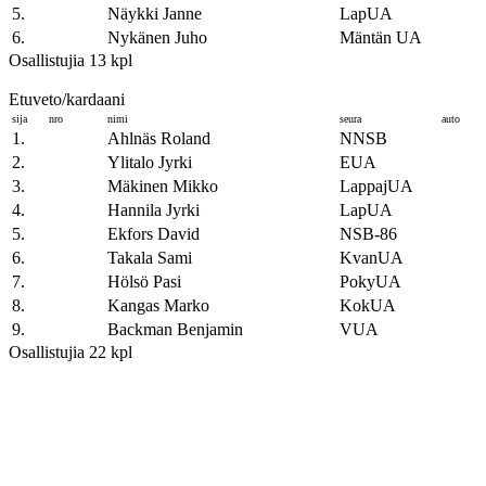
5.
Näykki Janne
LapUA
6.
Nykänen Juho
Mäntän UA
Osallistujia 13 kpl
Etuveto/kardaani
sija
nro
nimi
seura
auto
1.
Ahlnäs Roland
NNSB
2.
Ylitalo Jyrki
EUA
3.
Mäkinen Mikko
LappajUA
4.
Hannila Jyrki
LapUA
5.
Ekfors David
NSB-86
6.
Takala Sami
KvanUA
7.
Hölsö Pasi
PokyUA
8.
Kangas Marko
KokUA
9.
Backman Benjamin
VUA
Osallistujia 22 kpl