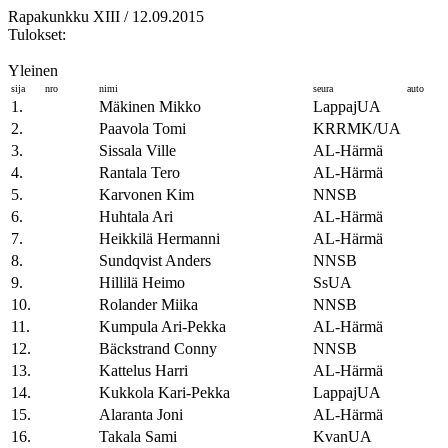
Rapakunkku XIII / 12.09.2015
Tulokset:
Yleinen
sija
nro
nimi
seura
auto
1.
Mäkinen Mikko
LappajUA
2.
Paavola Tomi
KRRMK/UA
3.
Sissala Ville
AL-Härmä
4.
Rantala Tero
AL-Härmä
5.
Karvonen Kim
NNSB
6.
Huhtala Ari
AL-Härmä
7.
Heikkilä Hermanni
AL-Härmä
8.
Sundqvist Anders
NNSB
9.
Hillilä Heimo
SsUA
10.
Rolander Miika
NNSB
11.
Kumpula Ari-Pekka
AL-Härmä
12.
Bäckstrand Conny
NNSB
13.
Kattelus Harri
AL-Härmä
14.
Kukkola Kari-Pekka
LappajUA
15.
Alaranta Joni
AL-Härmä
16.
Takala Sami
KvanUA