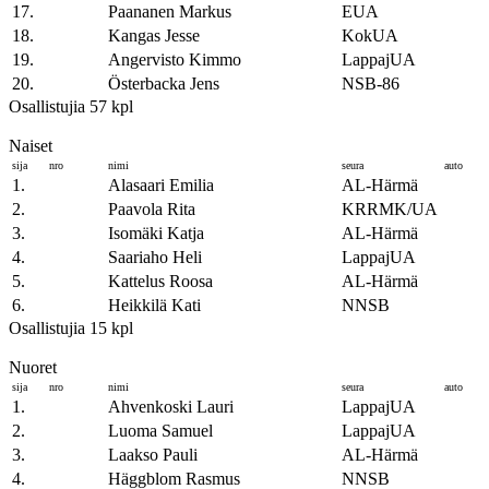
17.
Paananen Markus
EUA
18.
Kangas Jesse
KokUA
19.
Angervisto Kimmo
LappajUA
20.
Österbacka Jens
NSB-86
Osallistujia 57 kpl
Naiset
sija
nro
nimi
seura
auto
1.
Alasaari Emilia
AL-Härmä
2.
Paavola Rita
KRRMK/UA
3.
Isomäki Katja
AL-Härmä
4.
Saariaho Heli
LappajUA
5.
Kattelus Roosa
AL-Härmä
6.
Heikkilä Kati
NNSB
Osallistujia 15 kpl
Nuoret
sija
nro
nimi
seura
auto
1.
Ahvenkoski Lauri
LappajUA
2.
Luoma Samuel
LappajUA
3.
Laakso Pauli
AL-Härmä
4.
Häggblom Rasmus
NNSB