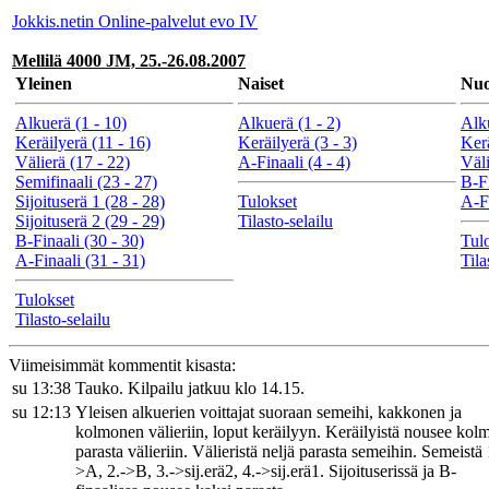
Jokkis.netin Online-palvelut evo IV
Mellilä 4000 JM, 25.-26.08.2007
Yleinen
Naiset
Nuo
Alkuerä (1 - 10)
Alkuerä (1 - 2)
Alku
Keräilyerä (11 - 16)
Keräilyerä (3 - 3)
Kerä
Välierä (17 - 22)
A-Finaali (4 - 4)
Väli
Semifinaali (23 - 27)
B-Fi
Sijoituserä 1 (28 - 28)
Tulokset
A-Fi
Sijoituserä 2 (29 - 29)
Tilasto-selailu
B-Finaali (30 - 30)
Tul
A-Finaali (31 - 31)
Tila
Tulokset
Tilasto-selailu
Viimeisimmät kommentit kisasta:
su 13:38
Tauko. Kilpailu jatkuu klo 14.15.
su 12:13
Yleisen alkuerien voittajat suoraan semeihi, kakkonen ja
kolmonen välieriin, loput keräilyyn. Keräilyistä nousee kol
parasta välieriin. Välieristä neljä parasta semeihin. Semeistä 
>A, 2.->B, 3.->sij.erä2, 4.->sij.erä1. Sijoituserissä ja B-