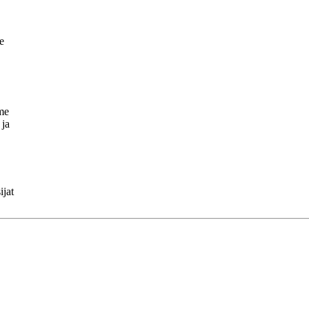
e
lme
 ja
ijat