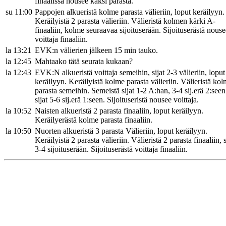
finaalissa nousee kaksi parasta.
su 11:00
Pappojen alkueristä kolme parasta välieriin, loput keräilyyn.
Keräilyistä 2 parasta välieriin. Välieristä kolmen kärki A-
finaaliin, kolme seuraavaa sijoituserään. Sijoituserästä nouse
voittaja finaaliin.
la 13:21
EVK:n välierien jälkeen 15 min tauko.
la 12:45
Mahtaako tätä seurata kukaan?
la 12:43
EVK:N alkueristä voittaja semeihin, sijat 2-3 välieriin, loput
keräilyyn. Keräilyistä kolme parasta välieriin. Välieristä ko
parasta semeihin. Semeistä sijat 1-2 A:han, 3-4 sij.erä 2:seen
sijat 5-6 sij.erä 1:seen. Sijoituseristä nousee voittaja.
la 10:52
Naisten alkueristä 2 parasta finaaliin, loput keräilyyn.
Keräilyerästä kolme parasta finaaliin.
la 10:50
Nuorten alkueristä 3 parasta Välieriin, loput keräilyyn.
Keräilyistä 2 parasta välieriin. Välieristä 2 parasta finaaliin, s
3-4 sijoituserään. Sijoituserästä voittaja finaaliin.