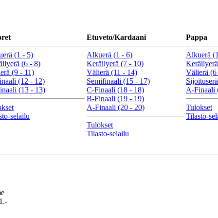
ret
Etuveto/Kardaani
Pappa
erä (1 - 5)
Alkuerä (1 - 6)
Alkuerä (1
ilyerä (6 - 8)
Keräilyerä (7 - 10)
Keräilyerä
erä (9 - 11)
Välierä (11 - 14)
Välierä (6 
naali (12 - 12)
Semifinaali (15 - 17)
Sijoituserä
naali (13 - 13)
C-Finaali (18 - 18)
A-Finaali 
B-Finaali (19 - 19)
okset
A-Finaali (20 - 20)
Tulokset
sto-selailu
Tilasto-sel
Tulokset
Tilasto-selailu
me
1.-