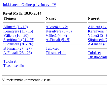
Jokkis.netin Online-palvelut evo IV
Kevät Mylly, 18.05.2014
Yleinen
Naiset
Nuoret
Alkuerä (1 - 10)
Alkuerä (1 - 2)
Alkuerä (1 -
Keräilyerä (11 - 15)
Keräilyerä (3 - 3)
Keräilyerä (4
Välierä (16 - 20)
Välierä (4 - 4)
Välierä (5 - 
Semifinaali (21 - 25)
A-Finaali (5 - 5)
Sijoituserä (
Sijoituserä (26 - 26)
A-Finaali (8 
B-Finaali (27 - 27)
Tulokset
A-Finaali (28 - 28)
Tilasto-selailu
Tulokset
Tilasto-selai
Tulokset
Tilasto-selailu
Viimeisimmät kommentit kisasta: