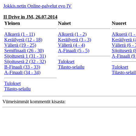
Jokkis.netin Online-palvelut evo IV
II Drive in JM, 26.07.2014
Yleinen
Naiset
Nuoret
Alkuerä (1 - 11)
Alkuerä (1 - 2)
Alkuerä (1 -
Keräilyerä (12 - 18)
Keräilyerä (3 - 3)
Keräilyerä (4
Välierä (19 - 25)
Välierä (4 - 4)
Välierä (6 - 
Semifinaali (26 - 30)
A-Finaali (5 - 5)
Sijoituserä (
Sijoituserä 1 (31 - 31)
A-Finaali (9 
Sijoituserä 2 (32 - 32)
Tulokset
B-Finaali (33 - 33)
Tilasto-selailu
Tulokset
A-Finaali (34 - 34)
Tilasto-selai
Tulokset
Tilasto-selailu
Viimeisimmät kommentit kisasta: