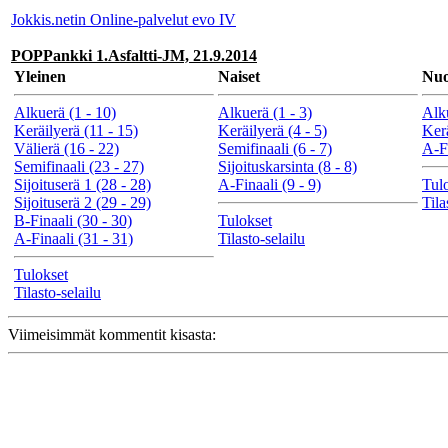
Jokkis.netin Online-palvelut evo IV
POPPankki 1.Asfaltti-JM, 21.9.2014
Yleinen
Naiset
Nuo
Alkuerä (1 - 10)
Alkuerä (1 - 3)
Alku
Keräilyerä (11 - 15)
Keräilyerä (4 - 5)
Kerä
Välierä (16 - 22)
Semifinaali (6 - 7)
A-Fi
Semifinaali (23 - 27)
Sijoituskarsinta (8 - 8)
Sijoituserä 1 (28 - 28)
A-Finaali (9 - 9)
Tul
Sijoituserä 2 (29 - 29)
Tila
B-Finaali (30 - 30)
Tulokset
A-Finaali (31 - 31)
Tilasto-selailu
Tulokset
Tilasto-selailu
Viimeisimmät kommentit kisasta: