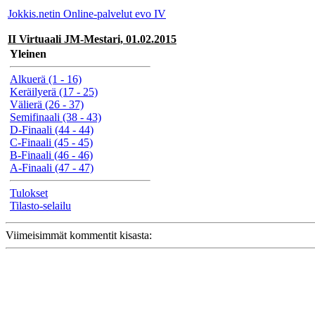
Jokkis.netin Online-palvelut evo IV
II Virtuaali JM-Mestari, 01.02.2015
Yleinen
Alkuerä (1 - 16)
Keräilyerä (17 - 25)
Välierä (26 - 37)
Semifinaali (38 - 43)
D-Finaali (44 - 44)
C-Finaali (45 - 45)
B-Finaali (46 - 46)
A-Finaali (47 - 47)
Tulokset
Tilasto-selailu
Viimeisimmät kommentit kisasta: