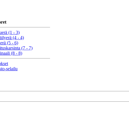
ret
erä (1 - 3)
ilyerä (4 - 4)
erä (5 - 6)
ituskarsinta (7 - 7)
naali (8 - 8)
okset
sto-selailu