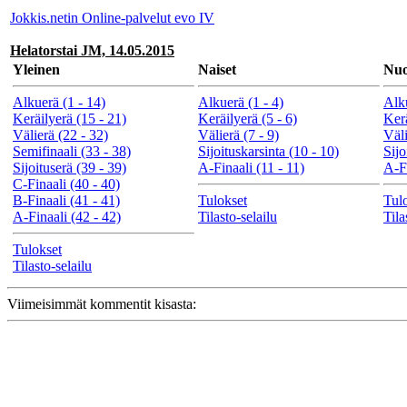
Jokkis.netin Online-palvelut evo IV
Helatorstai JM, 14.05.2015
Yleinen
Naiset
Nuo
Alkuerä (1 - 14)
Alkuerä (1 - 4)
Alku
Keräilyerä (15 - 21)
Keräilyerä (5 - 6)
Kerä
Välierä (22 - 32)
Välierä (7 - 9)
Väli
Semifinaali (33 - 38)
Sijoituskarsinta (10 - 10)
Sijo
Sijoituserä (39 - 39)
A-Finaali (11 - 11)
A-Fi
C-Finaali (40 - 40)
B-Finaali (41 - 41)
Tulokset
Tul
A-Finaali (42 - 42)
Tilasto-selailu
Tila
Tulokset
Tilasto-selailu
Viimeisimmät kommentit kisasta: