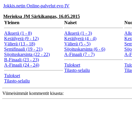
Jokkis.netin Online-palvelut evo IV
Merioksa JM Särkikangas, 16.05.2015
Yleinen
Naiset
Nuo
Alkuerä (1 - 8)
Alkuerä (1 - 3)
Alku
Keräilyerä (9 - 12)
Keräilyerä (4 - 4)
Kerä
Välierä (13 - 18)
Välierä (5 - 5)
Semi
Semifinaali (19 - 21)
Sijoituskarsinta (6 - 6)
Sijo
Sijoituskarsinta (22 - 22)
A-Finaali (7 - 7)
A-Fi
B-Finaali (23 - 23)
A-Finaali (24 - 24)
Tulokset
Tul
Tilasto-selailu
Tila
Tulokset
Tilasto-selailu
Viimeisimmät kommentit kisasta: