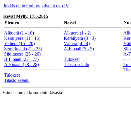
Jokkis.netin Online-palvelut evo IV
Kevät Mylly, 17.5.2015
Yleinen
Naiset
Nuo
Alkuerä (1 - 10)
Alkuerä (1 - 2)
Alku
Keräilyerä (11 - 15)
Keräilyerä (3 - 3)
Kerä
Välierä (16 - 20)
Välierä (4 - 4)
Väli
Semifinaali (21 - 25)
A-Finaali (5 - 5)
Sijo
Sijoituserä (26 - 26)
A-Fi
B-Finaali (27 - 27)
Tulokset
A-Finaali (28 - 28)
Tilasto-selailu
Tul
Tila
Tulokset
Tilasto-selailu
Viimeisimmät kommentit kisasta: