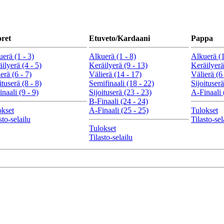
ret
Etuveto/Kardaani
Pappa
erä (1 - 3)
Alkuerä (1 - 8)
Alkuerä (1
ilyerä (4 - 5)
Keräilyerä (9 - 13)
Keräilyerä
erä (6 - 7)
Välierä (14 - 17)
Välierä (6 
ituserä (8 - 8)
Semifinaali (18 - 22)
Sijoituserä
naali (9 - 9)
Sijoituserä (23 - 23)
A-Finaali 
B-Finaali (24 - 24)
okset
A-Finaali (25 - 25)
Tulokset
sto-selailu
Tilasto-sel
Tulokset
Tilasto-selailu