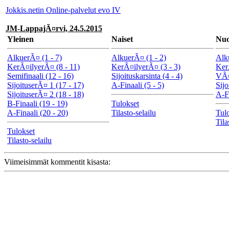
Jokkis.netin Online-palvelut evo IV
JM-LappajÃ¤rvi, 24.5.2015
Yleinen
Naiset
Nuo
AlkuerÃ¤ (1 - 7)
AlkuerÃ¤ (1 - 2)
Alk
KerÃ¤ilyerÃ¤ (8 - 11)
KerÃ¤ilyerÃ¤ (3 - 3)
Ker
Semifinaali (12 - 16)
Sijoituskarsinta (4 - 4)
VÃ¤
SijoituserÃ¤ 1 (17 - 17)
A-Finaali (5 - 5)
Sijo
SijoituserÃ¤ 2 (18 - 18)
A-Fi
B-Finaali (19 - 19)
Tulokset
A-Finaali (20 - 20)
Tilasto-selailu
Tul
Tila
Tulokset
Tilasto-selailu
Viimeisimmät kommentit kisasta: