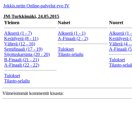
Jokkis.netin Online-palvelut evo IV
JM-Turkkimäki, 24.05.2015
Yleinen
Naiset
Nuoret
Alkuerä (1 - 7)
Alkuerä (1 - 1)
Alkuerä (1 -
Keräilyerä (8 - 11)
A-Finaali (2 - 2)
Keräilyerä (
Välierä (12 - 16)
Välierä (4 - 
Semifinaali (17 - 19)
Tulokset
A-Finaali (5
Sijoituskarsinta (20 - 20)
Tilasto-selailu
B-Finaali (21 - 21)
Tulokset
A-Finaali (22 - 22)
Tilasto-selai
Tulokset
Tilasto-selailu
Viimeisimmät kommentit kisasta: